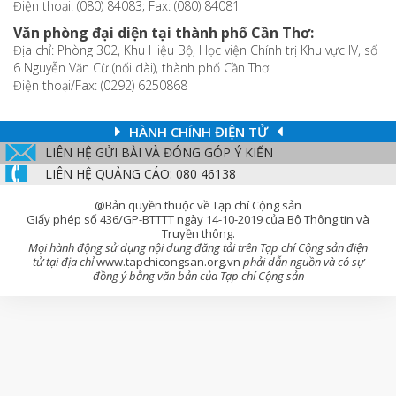
Điện thoại: (080) 84083; Fax: (080) 84081
Văn phòng đại diện tại thành phố Cần Thơ:
Địa chỉ: Phòng 302, Khu Hiệu Bộ, Học viện Chính trị Khu vực IV, số
6 Nguyễn Văn Cừ (nối dài), thành phố Cần Thơ
Điện thoại/Fax: (0292) 6250868
HÀNH CHÍNH ĐIỆN TỬ
LIÊN HỆ GỬI BÀI VÀ ĐÓNG GÓP Ý KIẾN
LIÊN HỆ QUẢNG CÁO: 080 46138
@Bản quyền thuộc về Tạp chí Cộng sản
Giấy phép số 436/GP-BTTTT ngày 14-10-2019 của Bộ Thông tin và
Truyền thông.
Mọi hành động sử dụng nội dung đăng tải trên Tạp chí Cộng sản điện
tử tại địa chỉ
www.tapchicongsan.org.vn
phải dẫn nguồn và có sự
đồng ý bằng văn bản của Tạp chí Cộng sản