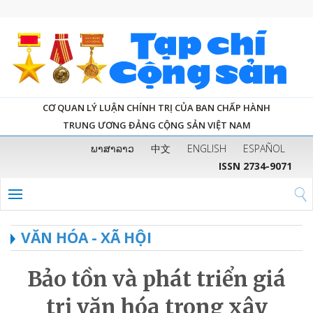
CƠ QUAN LÝ LUẬN CHÍNH TRỊ CỦA BAN CHẤP HÀNH
TRUNG ƯƠNG ĐẢNG CỘNG SẢN VIỆT NAM
ພາສາລາວ
中文
ENGLISH
ESPAÑOL
ISSN 2734-9071
VĂN HÓA - XÃ HỘI
Bảo tồn và phát triển giá
trị văn hóa trong xây