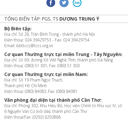
TỔNG BIÊN TẬP: PGS, TS
DƯƠNG TRUNG Ý
Bộ Biên tập:
Địa chỉ: Số 28, Trần Bình Trọng - thành phố Hà Nội
Điện thoại: 024 39429753 - Fax: 024 39429754
Email: bbttccs@tccs.org.vn
Cơ quan Thường trực tại miền Trung - Tây Nguyên:
Địa chỉ: Số 69, đường Xô Viết Nghệ Tĩnh, thành phố Đà Nẵng
Điện thoại: (080) 51 301; Fax: (080) 51 303
Cơ quan Thường trực tại miền Nam:
Địa chỉ: Số 19 Phạm Ngọc Thạch,
Thành phố Hồ Chí Minh
Điện thoại: (080) 84083; Fax: (080) 84081
Văn phòng đại diện tại thành phố Cần Thơ:
Địa chỉ: Phòng 302, Khu Hiệu Bộ, Học viện Chính trị Khu vực IV, số
6 Nguyễn Văn Cừ (nối dài), thành phố Cần Thơ
Điện thoại/Fax: (0292) 6250868