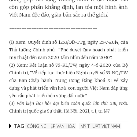
còn góp phần khẳng định, lan tỏa một hình ảnh
Việt Nam độc đáo, giàu bản sắc ra thế giới./.
------------------------------------
(1) Xem:
Quyết định số 1253/QĐ-TTg, ngày 25-7-2014, của
Thủ tướng Chính phủ,
“Phê duyệt Quy hoạch phát triển
mỹ thuật đến năm 2020, tầm nhìn đến năm 2030”.
(2) Xem: Kết luận số 76-KL/TW, ngày 4-6-2020, của Bộ
Chính trị, “Về tiếp tục thực hiện Nghị quyết số 33-NQ/TW
của Ban Chấp hành Trung ương Đảng khoá XI về xây
dựng và phát triển văn hoá, con người Việt Nam đáp ứng
yêu cầu phát triển bền vững đất nước”.
(3)
Văn kiện Đại hội đại biểu toàn quốc lần thứ XIII,
Nxb.
Chính trị quốc gia Sự thật, Hà Nội, 2021, t. I, tr. 147
TAG
CÔNG NGHIỆP VĂN HÓA
MỸ THUẬT VIỆT NAM