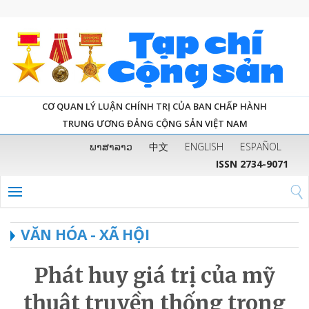
CƠ QUAN LÝ LUẬN CHÍNH TRỊ CỦA BAN CHẤP HÀNH
TRUNG ƯƠNG ĐẢNG CỘNG SẢN VIỆT NAM
ພາສາລາວ
中文
ENGLISH
ESPAÑOL
ISSN 2734-9071
VĂN HÓA - XÃ HỘI
Phát huy giá trị của mỹ
thuật truyền thống trong