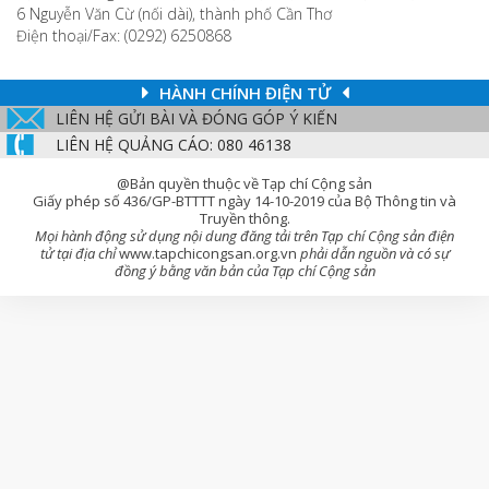
6 Nguyễn Văn Cừ (nối dài), thành phố Cần Thơ
Điện thoại/Fax: (0292) 6250868
HÀNH CHÍNH ĐIỆN TỬ
LIÊN HỆ GỬI BÀI VÀ ĐÓNG GÓP Ý KIẾN
LIÊN HỆ QUẢNG CÁO: 080 46138
@Bản quyền thuộc về Tạp chí Cộng sản
Giấy phép số 436/GP-BTTTT ngày 14-10-2019 của Bộ Thông tin và
Truyền thông.
Mọi hành động sử dụng nội dung đăng tải trên Tạp chí Cộng sản điện
tử tại địa chỉ
www.tapchicongsan.org.vn
phải dẫn nguồn và có sự
đồng ý bằng văn bản của Tạp chí Cộng sản