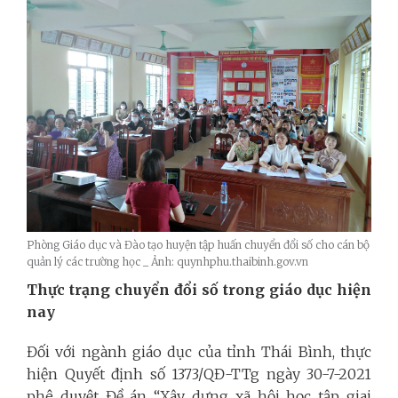
Phòng Giáo dục và Đào tạo huyện tập huấn chuyển đổi số cho cán bộ
quản lý các trường học _ Ảnh: quynhphu.thaibinh.gov.vn
Thực trạng chuyển đổi số trong giáo dục hiện
nay
Đối với ngành giáo dục của tỉnh Thái Bình, thực
hiện Quyết định số 1373/QĐ-TTg ngày 30-7-2021
phê duyệt Đề án “Xây dựng xã hội học tập giai