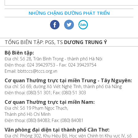
NHỮNG CHẶNG ĐƯỜNG PHÁT TRIỂN
TỔNG BIÊN TẬP: PGS, TS
DƯƠNG TRUNG Ý
Bộ Biên tập:
Địa chỉ: Số 28, Trần Bình Trọng - thành phố Hà Nội
Điện thoại: 024 39429753 - Fax: 024 39429754
Email: bbttccs@tccs.org.vn
Cơ quan Thường trực tại miền Trung - Tây Nguyên:
Địa chỉ: Số 69, đường Xô Viết Nghệ Tĩnh, thành phố Đà Nẵng
Điện thoại: (080) 51 301; Fax: (080) 51 303
Cơ quan Thường trực tại miền Nam:
Địa chỉ: Số 19 Phạm Ngọc Thạch,
Thành phố Hồ Chí Minh
Điện thoại: (080) 84083; Fax: (080) 84081
Văn phòng đại diện tại thành phố Cần Thơ:
Địa chỉ: Phòng 302, Khu Hiệu Bộ, Học viện Chính trị Khu vực IV, số