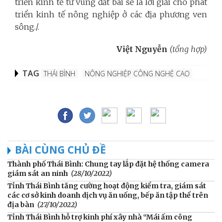
triển kinh tế từ vùng đất bãi sẽ là lời giải cho phát
triển kinh tế nông nghiệp ở các địa phương ven
sông./.
Việt Nguyễn
(tổng hợp)
TAG
THÁI BÌNH
NÔNG NGHIỆP CÔNG NGHỆ CAO
BÀI CÙNG CHỦ ĐỀ
Thành phố Thái Bình: Chung tay lắp đặt hệ thống camera
giám sát an ninh
(28/10/2022)
Tỉnh Thái Bình tăng cường hoạt động kiểm tra, giám sát
các cơ sở kinh doanh dịch vụ ăn uống, bếp ăn tập thể trên
địa bàn
(27/10/2022)
Tỉnh Thái Bình hỗ trợ kinh phí xây nhà “Mái ấm công