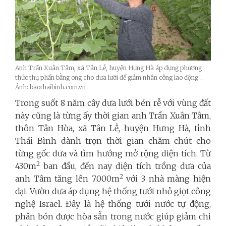
Anh Trần Xuân Tâm, xã Tân Lễ, huyện Hưng Hà áp dụng phương
thức thụ phấn bằng ong cho dưa lưới để giảm nhân công lao động _
Ảnh: baothaibinh.com.vn
Trong suốt 8 năm cây dưa lưới bén rễ với vùng đất
này cũng là từng ấy thời gian anh Trần Xuân Tâm,
thôn Tân Hòa, xã Tân Lễ, huyện Hưng Hà, tỉnh
Thái Bình
dành trọn thời gian chăm chút cho
từng gốc dưa và tìm hướng mở rộng diện tích. Từ
2
430m
ban đầu, đến nay diện tích trồng dưa của
2
anh Tâm tăng lên 7.000m
với 3 nhà màng hiện
đại. Vườn dưa áp dụng hệ thống tưới nhỏ giọt công
nghệ Israel. Đây là hệ thống tưới nước tự động,
phân bón được hòa sẵn trong nước giúp giảm chi