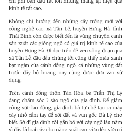
chi phí ban đầu rất lớn nhưng mang lại hiệu quả
kinh tế rất cao.
Không chỉ hướng đến những cây trồng mới với
công nghệ cao, xã Tân Lễ, huyện Hưng Hà, tỉnh
Thái Bình
còn được biết đến là vùng chuyên canh
sản xuất các giống ngô có giá trị kinh tế cao của
huyện Hưng Hà. Đi dọc trên đê ven sông đoạn qua
xã Tân Lễ, đâu đâu chúng tôi cũng thấy màu xanh
bạt ngàn của cánh đồng ngô, cả những vùng đất
trước đây bỏ hoang nay cũng được đưa vào sử
dụng.
Trên cánh đồng thôn Tân Hòa, bà Trần Thị Lý
đang chăm sóc 3 sào ngô của gia đình. Để giảm
công sức lao động, gia đình bà tự chế tạo ra máy
cày nhỏ cầm tay để xới đất và vun gốc. Bà Lý cho
biết: Sở dĩ gia đình tôi gắn bó với cây ngô lâu năm
vì đây là loại cây cho năng suất cao, vừa dẻo vừa có