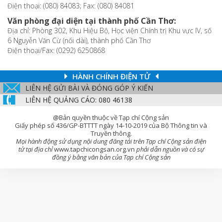
Điện thoại: (080) 84083; Fax: (080) 84081
Văn phòng đại diện tại thành phố Cần Thơ:
Địa chỉ: Phòng 302, Khu Hiệu Bộ, Học viện Chính trị Khu vực IV, số
6 Nguyễn Văn Cừ (nối dài), thành phố Cần Thơ
Điện thoại/Fax: (0292) 6250868
HÀNH CHÍNH ĐIỆN TỬ
LIÊN HỆ GỬI BÀI VÀ ĐÓNG GÓP Ý KIẾN
LIÊN HỆ QUẢNG CÁO: 080 46138
@Bản quyền thuộc về Tạp chí Cộng sản
Giấy phép số 436/GP-BTTTT ngày 14-10-2019 của Bộ Thông tin và
Truyền thông.
Mọi hành động sử dụng nội dung đăng tải trên Tạp chí Cộng sản điện
tử tại địa chỉ
www.tapchicongsan.org.vn
phải dẫn nguồn và có sự
đồng ý bằng văn bản của Tạp chí Cộng sản