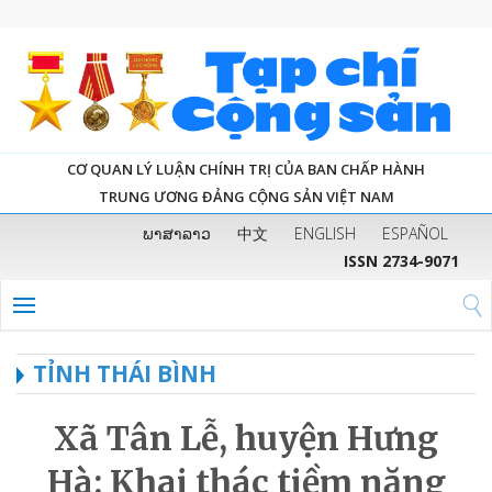
CƠ QUAN LÝ LUẬN CHÍNH TRỊ CỦA BAN CHẤP HÀNH
TRUNG ƯƠNG ĐẢNG CỘNG SẢN VIỆT NAM
ພາສາລາວ
中文
ENGLISH
ESPAÑOL
ISSN 2734-9071
TỈNH THÁI BÌNH
Xã Tân Lễ, huyện Hưng
Hà: Khai thác tiềm năng