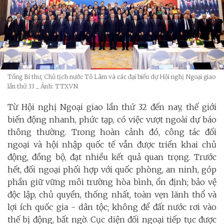
Tổng Bí thư, Chủ tịch nước Tô Lâm và các đại biểu dự Hội nghị Ngoại giao
lần thứ 33
_ Ảnh: TTXVN
Từ Hội nghị Ngoại giao lần thứ 32 đến nay, thế giới
biến động nhanh, phức tạp, có việc vượt ngoài dự báo
thông thường. Trong hoàn cảnh đó, công tác đối
ngoại và hội nhập quốc tế vẫn được triển khai chủ
động, đồng bộ, đạt nhiều kết quả quan trọng. Trước
hết, đối ngoại phối hợp với quốc phòng, an ninh, góp
phần giữ vững môi trường hòa bình, ổn định; bảo vệ
độc lập, chủ quyền, thống nhất, toàn vẹn lãnh thổ và
lợi ích quốc gia - dân tộc; không để đất nước rơi vào
thế bị động, bất ngờ. Cục diện đối ngoại tiếp tục được