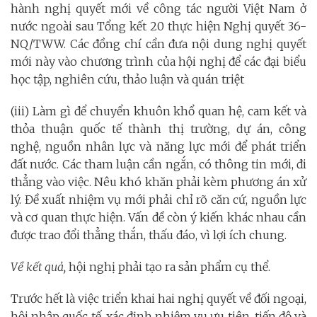
hành nghị quyết mới về công tác người Việt Nam ở
nước ngoài sau Tổng kết 20 thực hiện Nghị quyết 36-
NQ/TWW. Các đồng chí cần đưa nội dung nghị quyết
mới này vào chương trình của hội nghị để các đại biểu
học tập, nghiên cứu, thảo luận và quán triệt
(iii) Làm gì để chuyển khuôn khổ quan hệ, cam kết và
thỏa thuận quốc tế thành thị trường, dự án, công
nghệ, nguồn nhân lực và năng lực mới để phát triển
đất nước. Các tham luận cần ngắn, có thông tin mới, đi
thẳng vào việc. Nêu khó khăn phải kèm phương án xử
lý. Đề xuất nhiệm vụ mới phải chỉ rõ căn cứ, nguồn lực
và cơ quan thực hiện. Vấn đề còn ý kiến khác nhau cần
được trao đổi thẳng thắn, thấu đáo, vì lợi ích chung.
Về kết quả,
hội nghị phải tạo ra sản phẩm cụ thể.
Trước hết là việc triển khai hai nghị quyết về đối ngoại,
hội nhập quốc tế, xác định nhiệm vụ ưu tiên, tiến độ và