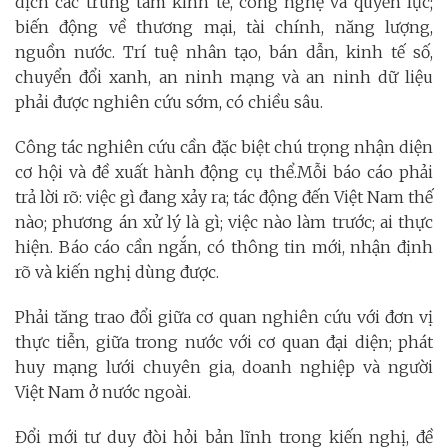
dịch các trung tâm kinh tế, công nghệ và quyền lực;
biến động về thương mại, tài chính, năng lượng,
nguồn nước. Trí tuệ nhân tạo, bán dẫn, kinh tế số,
chuyển đổi xanh, an ninh mạng và an ninh dữ liệu
phải được nghiên cứu sớm, có chiều sâu.
Công tác nghiên cứu cần đặc biệt chú trọng nhận diện
cơ hội và đề xuất hành động cụ thể.Mỗi báo cáo phải
trả lời rõ: việc gì đang xảy ra; tác động đến Việt Nam thế
nào; phương án xử lý là gì; việc nào làm trước; ai thực
hiện. Báo cáo cần ngắn, có thông tin mới, nhận định
rõ và kiến nghị dùng được.
Phải tăng trao đổi giữa cơ quan nghiên cứu với đơn vị
thực tiễn, giữa trong nước với cơ quan đại diện; phát
huy mạng lưới chuyên gia, doanh nghiệp và người
Việt Nam ở nước ngoài.
Đổi mới tư duy đòi hỏi bản lĩnh trong kiến nghị, đề