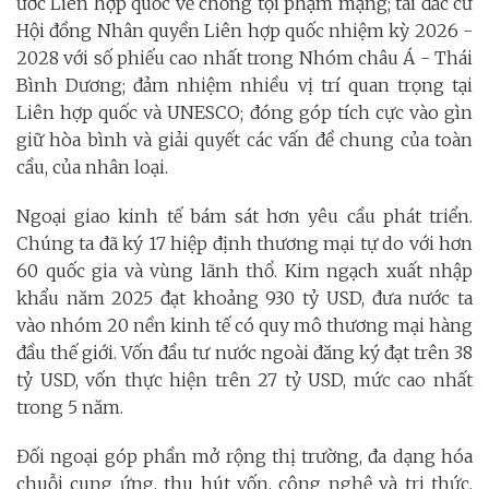
ước Liên hợp quốc về chống tội phạm mạng; tái đắc cử
Hội đồng Nhân quyền Liên hợp quốc nhiệm kỳ 2026 -
2028 với số phiếu cao nhất trong Nhóm châu Á - Thái
Bình Dương; đảm nhiệm nhiều vị trí quan trọng tại
Liên hợp quốc và UNESCO; đóng góp tích cực vào gìn
giữ hòa bình và giải quyết các vấn đề chung của toàn
cầu, của nhân loại.
Ngoại giao kinh tế bám sát hơn yêu cầu phát triển.
Chúng ta đã ký 17 hiệp định thương mại tự do với hơn
60 quốc gia và vùng lãnh thổ. Kim ngạch xuất nhập
khẩu năm 2025 đạt khoảng 930 tỷ USD, đưa nước ta
vào nhóm 20 nền kinh tế có quy mô thương mại hàng
đầu thế giới. Vốn đầu tư nước ngoài đăng ký đạt trên 38
tỷ USD, vốn thực hiện trên 27 tỷ USD, mức cao nhất
trong 5 năm.
Đối ngoại góp phần mở rộng thị trường, đa dạng hóa
chuỗi cung ứng, thu hút vốn, công nghệ và tri thức.