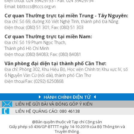
Điện thoại: 024 39429753 - Fax: 024 39429754
Email: bbttccs@tccs.org.vn
Cơ quan Thường trực tại miền Trung - Tây Nguyên:
Địa chỉ: Số 69, đường Xô Viết Nghệ Tĩnh, thành phố Đà Nẵng
Điện thoại: (080) 51 301; Fax: (080) 51 303
Cơ quan Thường trực tại miền Nam:
Địa chỉ: Số 19 Phạm Ngọc Thạch,
Thành phố Hồ Chí Minh
Điện thoại: (080) 84083; Fax: (080) 84081
Văn phòng đại diện tại thành phố Cần Thơ:
Địa chỉ: Phòng 302, Khu Hiệu Bộ, Học viện Chính trị Khu vực IV, số
6 Nguyễn Văn Cừ (nối dài), thành phố Cần Thơ
Điện thoại/Fax: (0292) 6250868
HÀNH CHÍNH ĐIỆN TỬ
LIÊN HỆ GỬI BÀI VÀ ĐÓNG GÓP Ý KIẾN
LIÊN HỆ QUẢNG CÁO: 080 46138
@Bản quyền thuộc về Tạp chí Cộng sản
Giấy phép số 436/GP-BTTTT ngày 14-10-2019 của Bộ Thông tin và
Truyền thông.