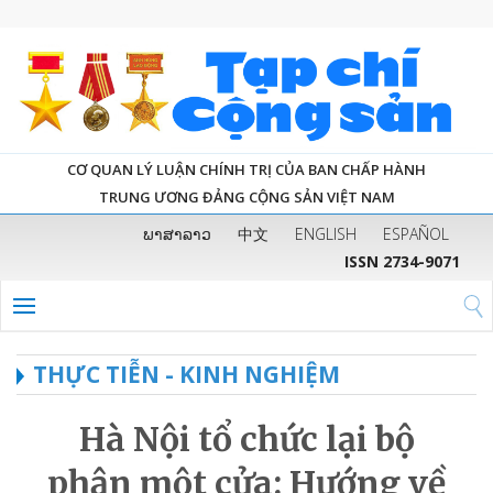
CƠ QUAN LÝ LUẬN CHÍNH TRỊ CỦA BAN CHẤP HÀNH
TRUNG ƯƠNG ĐẢNG CỘNG SẢN VIỆT NAM
ພາສາລາວ
中文
ENGLISH
ESPAÑOL
ISSN 2734-9071
THỰC TIỄN - KINH NGHIỆM
Hà Nội tổ chức lại bộ
phận một cửa: Hướng về