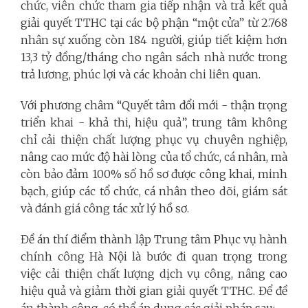
chức, viên chức tham gia tiếp nhận và trả kết quả
giải quyết TTHC tại các bộ phận “một cửa” từ 2.768
nhân sự xuống còn 184 người, giúp tiết kiệm hơn
13,3 tỷ đồng/tháng cho ngân sách nhà nước trong
trả lương, phúc lợi và các khoản chi liên quan.
Với phương châm “Quyết tâm đổi mới - thận trọng
triển khai - khả thi, hiệu quả”, trung tâm không
chỉ cải thiện chất lượng phục vụ chuyên nghiệp,
nâng cao mức độ hài lòng của tổ chức, cá nhân, mà
còn bảo đảm 100% số hồ sơ được công khai, minh
bạch, giúp các tổ chức, cá nhân theo dõi, giám sát
và đánh giá công tác xử lý hồ sơ.
Đề án thí điểm thành lập Trung tâm Phục vụ hành
chính công Hà Nội là bước đi quan trọng trong
việc cải thiện chất lượng dịch vụ công, nâng cao
hiệu quả và giảm thời gian giải quyết TTHC. Để đề
án thành công, có thể áp dụng các giải pháp sau: