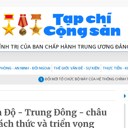
ÍNH TRỊ CỦA BAN CHẤP HÀNH TRUNG ƯƠNG ĐẢN
HÒNG - AN NINH - ĐỐI NGOẠI
THẾ GIỚI: VẤN ĐỀ - SỰ KIỆN
THỰC TIỄN - 
ĐỔI MỚI TỔ CHỨC BỘ MÁY CỦA HỆ THỐNG CHÍNH TRỊ “TINH
1
n Độ - Trung Đông - châu
ách thức và triển vọng