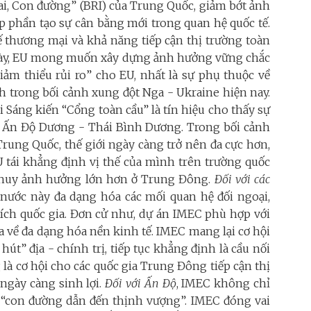
ai, Con đường” (BRI) của Trung Quốc, giảm bớt ảnh
p phần tạo sự cân bằng mới trong quan hệ quốc tế.
hế thương mại và khả năng tiếp cận thị trường toàn
này, EU mong muốn xây dựng ảnh hưởng vững chắc
iảm thiểu rủi ro” cho EU, nhất là sự phụ thuộc về
nh trong bối cảnh xung đột Nga - Ukraine hiện nay.
Sáng kiến ​​“Cổng toàn cầu” là tín hiệu cho thấy sự
ực Ấn Độ Dương - Thái Bình Dương. Trong bối cảnh
rung Quốc, thế giới ngày càng trở nên đa cực hơn,
U tái khẳng định vị thế của mình trên trường quốc
t huy ảnh hưởng lớn hơn ở Trung Đông.
Đối với các
 nước này đa dạng hóa các mối quan hệ đối ngoại,
i ích quốc gia. Đơn cử như, dự án IMEC phù hợp với
 về đa dạng hóa nền kinh tế. IMEC mang lại cơ hội
hút” địa - chính trị, tiếp tục khẳng định là cầu nối
 là cơ hội cho các quốc gia Trung Đông tiếp cận thị
ngày càng sinh lợi.
Đối với Ấn Độ
, IMEC không chỉ
à “con đường dẫn đến thịnh vượng”. IMEC đóng vai