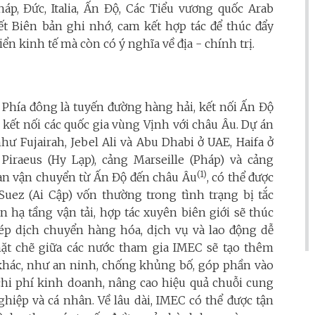
áp, Đức, Italia, Ấn Độ, Các Tiểu vương quốc Arab
ết Biên bản ghi nhớ, cam kết hợp tác để thúc đẩy
ển kinh tế mà còn có ý nghĩa về địa - chính trị.
 Phía đông là tuyến đường hàng hải, kết nối Ấn Độ
, kết nối các quốc gia vùng Vịnh với châu Âu. Dự án
hư Fujairah, Jebel Ali và Abu Dhabi ở UAE, Haifa ở
Piraeus (Hy Lạp), cảng Marseille (Pháp) và cảng
(1)
gian vận chuyển từ Ấn Độ đến châu Âu
, có thể được
Suez (Ai Cập) vốn thường trong tình trạng bị tắc
n hạ tầng vận tải, hợp tác xuyên biên giới sẽ thúc
hép dịch chuyển hàng hóa, dịch vụ và lao động dễ
hặt chẽ giữa các nước tham gia IMEC sẽ tạo thêm
 khác, như an ninh, chống khủng bố, góp phần vào
chi phí kinh doanh, nâng cao hiệu quả chuỗi cung
ghiệp và cá nhân. Về lâu dài, IMEC có thể được tận