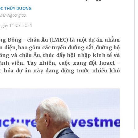
ỌC THÙY DƯƠNG
viện Ngoại giao
 ngày 11-07-2024
ung Đông - châu Âu (IMEC) là một dự án nhằm
n diện, bao gồm các tuyến đường sắt, đường bộ
ông và châu Âu, thúc đẩy hội nhập kinh tế và
ành viên. Tuy nhiên, cuộc xung đột Israel -
c hóa dự án này đang đứng trước nhiều khó