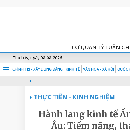
CƠ QUAN LÝ LUẬN CH
Thứ bảy, ngày 08-08-2026
CHÍNH TRỊ - XÂY DỰNG ĐẢNG
KINH TẾ
VĂN HÓA - XÃ HỘI
QUỐC P
THỰC TIỄN - KINH NGHIỆM
Hành lang kinh tế Ấ
Âu: Tiềm năng, th