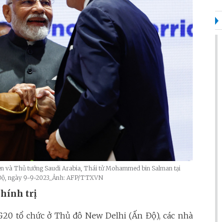
n và Thủ tướng Saudi Arabia, Thái tử Mohammed bin Salman tại
n Độ, ngày 9-9-2023_Ảnh: AFP/TTXVN
chính trị
 G20 tổ chức ở Thủ đô New Delhi (Ấn Độ), các nhà