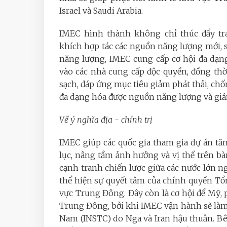
Israel và Saudi Arabia.
IMEC hình thành không chỉ thúc đẩy tr
khích hợp tác các nguồn năng lượng mới, s
năng lượng, IMEC cung cấp cơ hội đa dạ
vào các nhà cung cấp độc quyền, đồng th
sạch, đáp ứng mục tiêu giảm phát thải, ch
đa dạng hóa được nguồn năng lượng và giả
Về ý nghĩa địa - chính trị
IMEC giúp các quốc gia tham gia dự án tă
lục, nâng tầm ảnh hưởng và vị thế trên bàn 
cạnh tranh chiến lược giữa các nước lớn ng
thể hiện sự quyết tâm của chính quyền Tổ
vực Trung Đông. Đây còn là cơ hội để Mỹ,
Trung Đông, bởi khi IMEC vận hành sẽ làm s
Nam (INSTC) do Nga và Iran hậu thuẫn. B