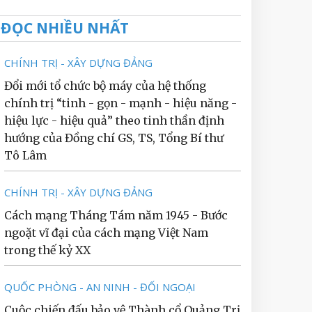
ĐỌC NHIỀU NHẤT
CHÍNH TRỊ - XÂY DỰNG ĐẢNG
Đổi mới tổ chức bộ máy của hệ thống
chính trị “tinh - gọn - mạnh - hiệu năng -
hiệu lực - hiệu quả” theo tinh thần định
hướng của Đồng chí GS, TS, Tổng Bí thư
Tô Lâm
CHÍNH TRỊ - XÂY DỰNG ĐẢNG
Cách mạng Tháng Tám năm 1945 - Bước
ngoặt vĩ đại của cách mạng Việt Nam
trong thế kỷ XX
QUỐC PHÒNG - AN NINH - ĐỐI NGOẠI
Cuộc chiến đấu bảo vệ Thành cổ Quảng Trị