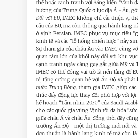
thế hoặc cạnh tranh với Sáng kiến “Vành đ
hưởng của Trung Quốc ở lục địa Á - Âu, gó
Đối với EU
, IMEC không chỉ cải thiện vị t
cầu của EU, mà còn thông qua hành lang 
ở vịnh Persian. IMEC phục vụ mục tiêu “g
kinh tế và các “lỗ hổng chiến lược” nảy si
Sự tham gia của châu Âu vào IMEC cùng với 
quan tâm lớn của khối này đối với khu v
cạnh tranh ngày càng gay gắt giữa Mỹ và T
IMEC có thể đóng vai trò là nền tảng để E
tế, tăng cường quan hệ với Ấn Độ và phá
nước Trung Đông
, tham gia IMEC giúp các
thúc đẩy động lực thay đổi phù hợp với lợ
kế hoạch “Tầm nhìn 2030” của Saudi Arabia
cho các quốc gia vùng Vịnh tối đa hóa “sức 
giữa châu Á và châu Âu; đồng thời đây cũng
trường Ấn Độ - một thị trường mới nổi và 
đơn thuần là hành lang kinh tế mà còn l