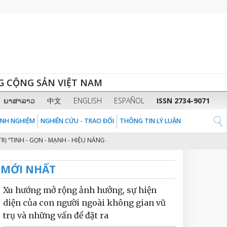
G CỘNG SẢN VIỆT NAM
ພາສາລາວ
中文
ENGLISH
ESPAÑOL
ISSN 2734-9071
KINH NGHIỆM
NGHIÊN CỨU - TRAO ĐỔI
THÔNG TIN LÝ LUẬN
 - GỌN - MẠNH - HIỆU NĂNG - HIỆU LỰC - HIỆU QUẢ” THEO TINH THẦN ĐỊNH 
MỚI NHẤT
Xu hướng mở rộng ảnh hưởng, sự hiện
diện của con người ngoài không gian vũ
trụ và những vấn đề đặt ra