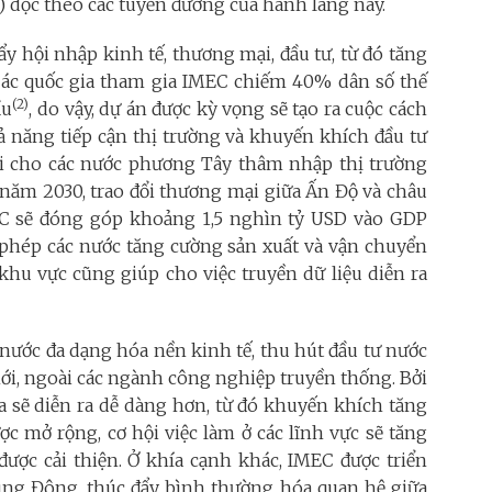
Z) dọc theo các tuyến đường của hành lang này.
y hội nhập kinh tế, thương mại, đầu tư, từ đó tăng
 Các quốc gia tham gia IMEC chiếm 40% dân số thế
(2)
ầu
, do vậy, dự án được kỳ vọng sẽ tạo ra cuộc cách
 năng tiếp cận thị trường và khuyến khích đầu tư
hội cho các nước phương Tây thâm nhập thị trường
năm 2030, trao đổi thương mại giữa Ấn Độ và châu
EC sẽ đóng góp khoảng 1,5 nghìn tỷ USD vào GDP
o phép các nước tăng cường sản xuất và vận chuyển
hu vực cũng giúp cho việc truyền dữ liệu diễn ra
 nước đa dạng hóa nền kinh tế, thu hút đầu tư nước
ới, ngoài các ngành công nghiệp truyền thống. Bởi
óa sẽ diễn ra dễ dàng hơn, từ đó khuyến khích tăng
c mở rộng, cơ hội việc làm ở các lĩnh vực sẽ tăng
được cải thiện. Ở khía cạnh khác, IMEC được triển
rung Đông, thúc đẩy bình thường hóa quan hệ giữa