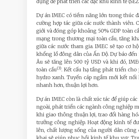
dụng để phát triển các đặc khu kinh tế (SE
Dự án IMEC có tiềm năng lớn trong thúc đẩ
cường hợp tác giữa các nước thành viên.
giới và đóng góp khoảng 50% GDP toàn c
mạng trong thương mại toàn cầu, tăng khả
giữa các nước tham gia. IMEC sẽ tạo cơ 
khổng lồ đông dân của Ấn Độ. Dự báo đến 
Âu sẽ tăng lên 500 tỷ USD và khi đó, IM
(3)
toàn cầu
. Kết cấu hạ tầng phát triển ch
hydro xanh. Tuyến cáp ngầm mới kết nối k
nhanh hơn, thuận lợi hơn.
Dự án IMEC còn là chất xúc tác để giúp các
ngoài, phát triển các ngành công nghiệp m
khi giao thông thuận lợi, trao đổi hàng h
trưởng công nghiệp. Hoạt động kinh tế đượ
lên, chất lượng sống của người dân cũng 
khai sẽ giúp phục hồi kinh tế khu vực T