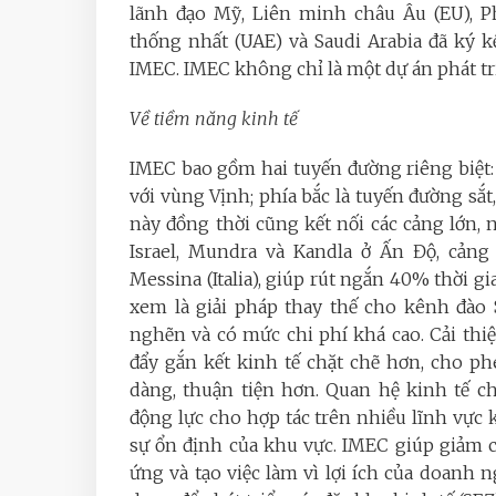
lãnh đạo Mỹ, Liên minh châu Âu (EU), Ph
thống nhất (UAE) và Saudi Arabia đã ký k
IMEC. IMEC không chỉ là một dự án phát tri
Về tiềm năng kinh tế
IMEC bao gồm hai tuyến đường riêng biệt:
với vùng Vịnh; phía bắc là tuyến đường sắt
này đồng thời cũng kết nối các cảng lớn, n
Israel, Mundra và Kandla ở Ấn Độ, cảng 
Messina (Italia), giúp rút ngắn 40% thời 
xem là giải pháp thay thế cho kênh đào 
nghẽn và có mức chi phí khá cao. Cải thiệ
đẩy gắn kết kinh tế chặt chẽ hơn, cho p
dàng, thuận tiện hơn. Quan hệ kinh tế c
động lực cho hợp tác trên nhiều lĩnh vực
sự ổn định của khu vực. IMEC giúp giảm 
ứng và tạo việc làm vì lợi ích của doanh n