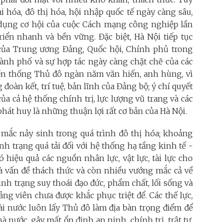
i hóa, đô thị hóa, hội nhập quốc tế ngày càng sâu,
 dụng cơ hội của cuộc Cách mạng công nghiệp lần
riển nhanh và bền vững. Đặc biệt, Hà Nội tiếp tục
 của Trung ương Đảng, Quốc hội, Chính phủ trong
ành phố và sự hợp tác ngày càng chặt chẽ của các
yền thống Thủ đô ngàn năm văn hiến, anh hùng, vì
đoàn kết, trí tuệ, bản lĩnh của Đảng bộ; ý chí quyết
của cả hệ thống chính trị, lực lượng vũ trang và các
hát huy là những thuận lợi rất cơ bản của Hà Nội.
 mắc nảy sinh trong quá trình đô thị hóa; khoảng
nh trạng quá tải đối với hệ thống hạ tầng kinh tế -
ó hiệu quả các nguồn nhân lực, vật lực, tài lực cho
à vấn đề thách thức và còn nhiều vướng mắc cả về
ình trạng suy thoái đạo đức, phẩm chất, lối sống và
ng viên chưa được khắc phục triệt để. Các thế lực,
ài nước luôn lấy Thủ đô làm địa bàn trọng điểm để
nước, gây mất ổn định an ninh, chính trị, trật tự,