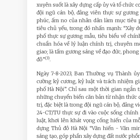
xuyên suốt là xây dựng cấp ủy và tổ chức 
đội ngũ cán bộ, đảng viên thực sự gương 
phúc, ấm no của nhân dân làm mục tiêu p
tiêu chủ yếu, trong đó nhấn mạnh: “Xây 
phố thực sự gương mẫu, tiêu biểu về chính 
chuẩn hóa về lý luận chính trị, chuyên 
giao; là tấm gương sáng về đạo đức, phon
(3)
đô”
.
Ngày 7-8-2023, Ban Thường vụ Thành ủy 
cường kỷ cương, kỷ luật và trách nhiệm gi
phố Hà Nội”. Chỉ sau một thời gian ngắn t
những chuyển biến căn bản từ nhận thức đ
trị, đặc biệt là trong đội ngũ cán bộ, đảng 
24-CT/TU thực sự đi vào cuộc sống chính
luật, khơi lên khát vọng cống hiến của m
dựng Thủ đô Hà Nội “Văn hiến - Văn minh
sáng tạo, góp phần xây dựng đất nước phồ