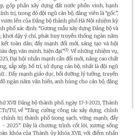
ẹp, góp phần xây dựng đất nước phồn vinh, hạnh
nh trị, trong đó đội ngũ cán bộ, đảng viên là “gốc”,
ng vươn lên của Đảng bộ thành phố Hà Nội nhiệm kỳ
ành phố xác định: “Gương mẫu xây dựng Đảng bộ và
; khơi dậy ý chí, phát huy truyền thống ngàn năm
kết toàn dân; đẩy mạnh đổi mới, sáng tạo và hội
(1)
àu đẹp, văn minh, hiện đại”
. Về những nhiệm vụ,
2025, Đại hội nhấn mạnh cần đổi mới, nâng cao chất
g, sắp xếp, bố trí, sử dụng cán bộ, nhất là đội ngũ
ộ nữ… Đẩy mạnh giáo dục, bồi dưỡng lý tưởng, truyền
 đô ngàn năm văn hiến, anh hùng cho cán bộ, đảng
 thứ XVII Đảng bộ thành phố, ngày 17-3-2021, Thành
Tr/TU, về “Tăng cường công tác xây dựng, chỉnh
chính trị thành phố trong sạch, vững mạnh; đẩy
- 2025”. Đây là chương trình cốt lõi, xương sống
toàn khóa của Thành ủy khóa XVII, với điểm nhấn