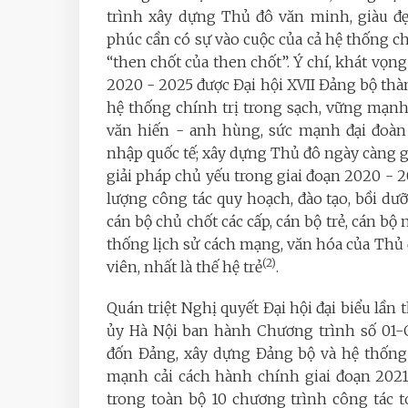
trình xây dựng Thủ đô văn minh, giàu đ
phúc cần có sự vào cuộc của cả hệ thống chí
“then chốt của then chốt”. Ý chí, khát vọ
2020 - 2025 được Đại hội XVII Đảng bộ th
hệ thống chính trị trong sạch, vững mạnh
văn hiến - anh hùng, sức mạnh đại đoàn 
nhập quốc tế; xây dựng Thủ đô ngày càng gi
giải pháp chủ yếu trong giai đoạn 2020 - 
lượng công tác quy hoạch, đào tạo, bồi dưỡn
cán bộ chủ chốt các cấp, cán bộ trẻ, cán b
thống lịch sử cách mạng, văn hóa của Thủ
(2)
viên, nhất là thế hệ trẻ
.
Quán triệt Nghị quyết Đại hội đại biểu lần
ủy Hà Nội ban hành Chương trình số 01-C
đốn Đảng, xây dựng Đảng bộ và hệ thống 
mạnh cải cách hành chính giai đoạn 2021 
trong toàn bộ 10 chương trình công tác 