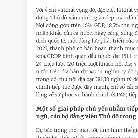
Với ý chí và khát vọng đó, đặc biệt là khát
dựng Thủ đô văn minh, giàu đẹp, mặc dù c
Nội đóng góp trên 16% GDP, 18,5% thu ng
nhập khẩu của cả nước, ngày càng xứng đán
dịch quốc tế, một động lực phát triển củ
2023, thành phố cơ bản hoàn thành mục ti
khá. GRDP bình quân đầu người đạt 151,1 t
24 triệu lượt (20 triệu lượt khách nội địa;
nước trên địa bàn đạt 410,51 nghìn tỷ đồ
trong đó, thu nội địa đạt 381,38 nghìn tỷ 
chính tiếp tục được đẩy mạnh, chỉ số cải 
lòng về sự phục vụ hành chính (SIPAS) tiếp
Một số giải pháp chủ yếu nhằm tiếp
ngũ, cán bộ đảng viên Thủ đô trong 
Dự báo trong thời gian tới, tình hình thế g
thuận lợi, thời cơ lớn, song chúng ta cũn