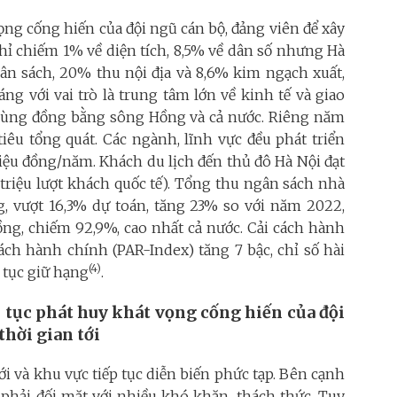
 vọng cống hiến của đội ngũ cán bộ, đảng viên để xây
hỉ chiếm 1% về diện tích, 8,5% về dân số nhưng Hà
ân sách, 20% thu nội địa và 8,6% kim ngạch xuất,
g với vai trò là trung tâm lớn về kinh tế và giao
a vùng đồng bằng sông Hồng và cả nước. Riêng năm
êu tổng quát. Các ngành, lĩnh vực đều phát triển
riệu đồng/năm. Khách du lịch đến thủ đô Hà Nội đạt
 4 triệu lượt khách quốc tế). Tổng thu ngân sách nhà
ng, vượt 16,3% dự toán, tăng 23% so với năm 2022,
đồng, chiếm 92,9%, cao nhất cả nước. Cải cách hành
cách hành chính (PAR-Index) tăng 7 bậc, chỉ số hài
(4)
 tục giữ hạng
.
 tục phát huy khát vọng cống hiến của đội
thời gian tới
iới và khu vực tiếp tục diễn biến phức tạp. Bên cạnh
g phải đối mặt với nhiều khó khăn, thách thức. Tuy