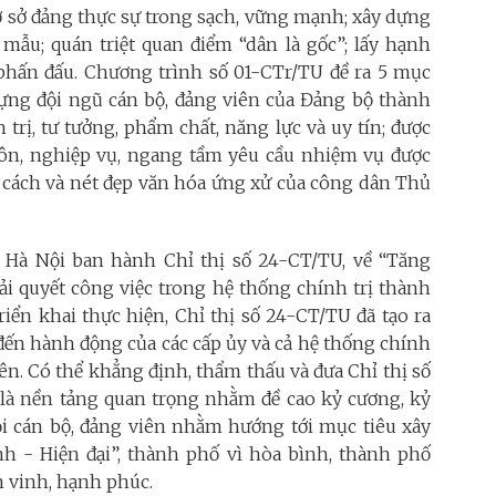
cơ sở đảng thực sự trong sạch, vững mạnh; xây dựng
mẫu; quán triệt quan điểm “dân là gốc”; lấy hạnh
hấn đấu. Chương trình số 01-CTr/TU đề ra 5 mục
dựng đội ngũ cán bộ, đảng viên của Đảng bộ thành
trị, tư tưởng, phẩm chất, năng lực và uy tín; được
môn, nghiệp vụ, ngang tầm yêu cầu nhiệm vụ được
g cách và nét đẹp văn hóa ứng xử của công dân Thủ
Hà Nội ban hành Chỉ thị số 24-CT/TU, về “Tăng
ải quyết công việc trong hệ thống chính trị thành
riển khai thực hiện, Chỉ thị số 24-CT/TU đã tạo ra
ến hành động của các cấp ủy và cả hệ thống chính
viên. Có thể khẳng định, thẩm thấu và đưa Chỉ thị số
 là nền tảng quan trọng nhằm đề cao kỷ cương, kỷ
ỗi cán bộ, đảng viên nhằm hướng tới mục tiêu xây
 - Hiện đại”, thành phố vì hòa bình, thành phố
n vinh, hạnh phúc.