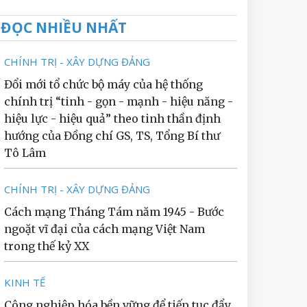
ĐỌC NHIỀU NHẤT
CHÍNH TRỊ - XÂY DỰNG ĐẢNG
Đổi mới tổ chức bộ máy của hệ thống
chính trị “tinh - gọn - mạnh - hiệu năng -
hiệu lực - hiệu quả” theo tinh thần định
hướng của Đồng chí GS, TS, Tổng Bí thư
Tô Lâm
CHÍNH TRỊ - XÂY DỰNG ĐẢNG
Cách mạng Tháng Tám năm 1945 - Bước
ngoặt vĩ đại của cách mạng Việt Nam
trong thế kỷ XX
KINH TẾ
Công nghiệp hóa bền vững để tiếp tục đẩy