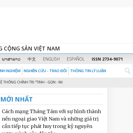
G CỘNG SẢN VIỆT NAM
ພາສາລາວ
中文
ENGLISH
ESPAÑOL
ISSN 2734-9071
KINH NGHIỆM
NGHIÊN CỨU - TRAO ĐỔI
THÔNG TIN LÝ LUẬN
G CHÍNH TRỊ “TINH - GỌN - MẠNH - HIỆU NĂNG - HIỆU LỰC - HIỆU QUẢ” TH
MỚI NHẤT
Cách mạng Tháng Tám với sự hình thành
nền ngoại giao Việt Nam và những giá trị
cần tiếp tục phát huy trong kỷ nguyên