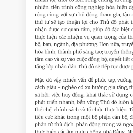
nhiên, tiến trình công nghiệp hóa, hiện đạ
rộng cùng với sự chủ động tham gia, tận
thứ tư sẽ tạo thuận lợi cho Thủ đô phát t
nhận được sự quan tâm, giúp đỡ đặc biệt
thực hiện các nhiệm vụ quan trọng của th
bộ, ban, ngành, địa phương. Hơn nữa, tru
hòa bình, thành phố sáng tạo; truyền thống 
tâm cao và sự vào cuộc đồng bộ, quyết liệt 
tầng lớp nhân dân Thủ đô sẽ tiếp tục được p
Mặc dù vậy, nhiều vấn đề phức tạp, vướng
cách giàu - nghèo có xu hướng gia tăng; tì
xã hội; việc huy động, khai thác sử dụng c
phát triển nhanh, bền vững Thủ đô luôn l
thể chế, chính sách và tổ chức thực hiện. T
tiêu cực khác trong một bộ phận cán bộ, đả
phần tử thù địch, phản động trong và ngo
thực hiện các âm mưu chống phá Đảng, Nhà 