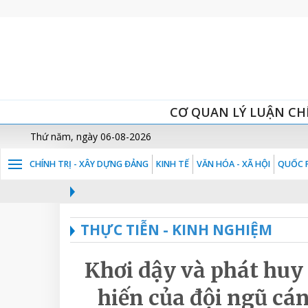
CƠ QUAN LÝ LUẬN CH
Thứ năm, ngày 06-08-2026
CHÍNH TRỊ - XÂY DỰNG ĐẢNG
KINH TẾ
VĂN HÓA - XÃ HỘI
QUỐC P
THỰC TIỄN - KINH NGHIỆM
Khơi dậy và phát hu
hiến của đội ngũ cán