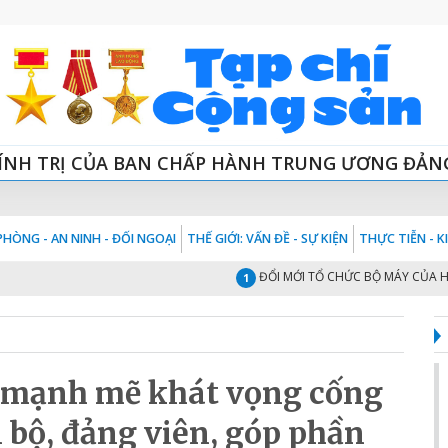
ÍNH TRỊ CỦA BAN CHẤP HÀNH TRUNG ƯƠNG ĐẢN
HÒNG - AN NINH - ĐỐI NGOẠI
THẾ GIỚI: VẤN ĐỀ - SỰ KIỆN
THỰC TIỄN - 
ĐỔI MỚI TỔ CHỨC BỘ MÁY CỦA HỆ THỐN
1
y mạnh mẽ khát vọng cống
 bộ, đảng viên, góp phần