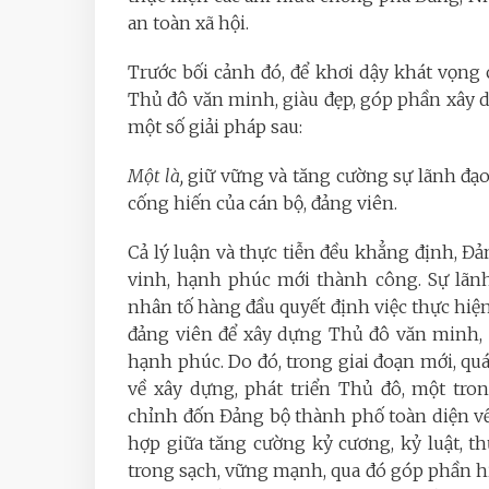
an toàn xã hội.
Trước bối cảnh đó, để khơi dậy khát vọng
Thủ đô văn minh, giàu đẹp, góp phần xây 
một số giải pháp sau:
Một là,
giữ vững và tăng cường sự lãnh đạ
cống hiến của cán bộ, đảng viên.
Cả lý luận và thực tiễn đều khẳng định, Đ
vinh, hạnh phúc mới thành công. Sự lãn
nhân tố hàng đầu quyết định việc thực hiện
đảng viên để xây dựng Thủ đô văn minh, 
hạnh phúc. Do đó, trong giai đoạn mới, quá
về xây dựng, phát triển Thủ đô, một tro
chỉnh đốn Đảng bộ thành phố toàn diện về c
hợp giữa tăng cường kỷ cương, kỷ luật, t
trong sạch, vững mạnh, qua đó góp phần hi