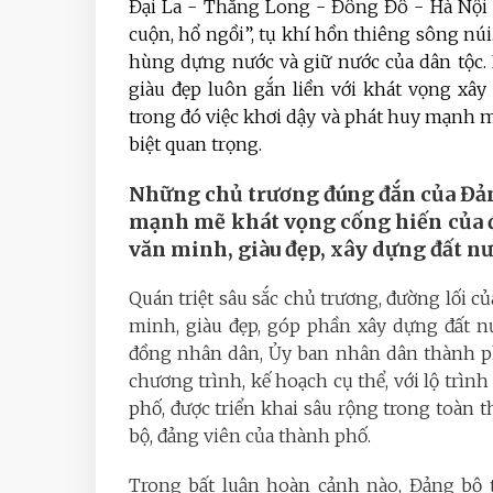
Đại La - Thăng Long - Đông Đô - Hà Nội tự
cuộn, hổ ngồi”, tụ khí hồn thiêng sông núi. 
hùng dựng nước và giữ nước của dân tộc.
giàu đẹp luôn gắn liền với khát vọng xây
trong đó việc khơi dậy và phát huy mạnh m
biệt quan trọng.
Những chủ trương đúng đắn của Đản
mạnh mẽ khát vọng cống hiến của đ
văn minh, giàu đẹp, xây dựng đất n
Quán triệt sâu sắc chủ trương, đường lối c
minh, giàu đẹp, góp phần xây dựng đất n
đồng nhân dân, Ủy ban nhân dân thành phố
chương trình, kế hoạch cụ thể, với lộ trình
phố, được triển khai sâu rộng trong toàn th
bộ, đảng viên của thành phố.
Trong bất luận hoàn cảnh nào, Đảng bộ 