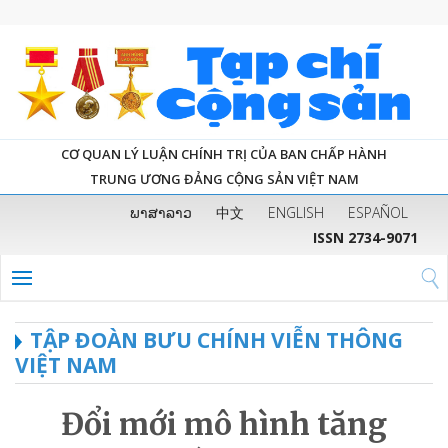
CƠ QUAN LÝ LUẬN CHÍNH TRỊ CỦA BAN CHẤP HÀNH
TRUNG ƯƠNG ĐẢNG CỘNG SẢN VIỆT NAM
ພາສາລາວ
中文
ENGLISH
ESPAÑOL
ISSN 2734-9071
TẬP ĐOÀN BƯU CHÍNH VIỄN THÔNG
VIỆT NAM
Đổi mới mô hình tăng