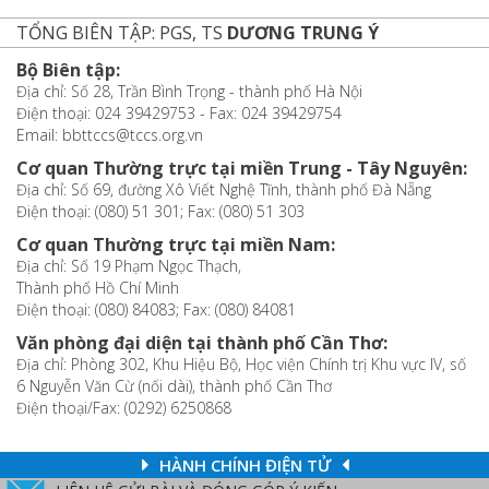
TỔNG BIÊN TẬP: PGS, TS
DƯƠNG TRUNG Ý
Bộ Biên tập:
Địa chỉ: Số 28, Trần Bình Trọng - thành phố Hà Nội
Điện thoại: 024 39429753 - Fax: 024 39429754
Email: bbttccs@tccs.org.vn
Cơ quan Thường trực tại miền Trung - Tây Nguyên:
Địa chỉ: Số 69, đường Xô Viết Nghệ Tĩnh, thành phố Đà Nẵng
Điện thoại: (080) 51 301; Fax: (080) 51 303
Cơ quan Thường trực tại miền Nam:
Địa chỉ: Số 19 Phạm Ngọc Thạch,
Thành phố Hồ Chí Minh
Điện thoại: (080) 84083; Fax: (080) 84081
Văn phòng đại diện tại thành phố Cần Thơ:
Địa chỉ: Phòng 302, Khu Hiệu Bộ, Học viện Chính trị Khu vực IV, số
6 Nguyễn Văn Cừ (nối dài), thành phố Cần Thơ
Điện thoại/Fax: (0292) 6250868
HÀNH CHÍNH ĐIỆN TỬ