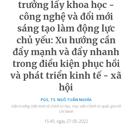
trưởng lấy khoa học -
công nghệ và đổi mới
sáng tạo làm động lực
chủ yếu: Xu hướng cần
đẩy mạnh và đẩy nhanh
trong điều kiện phục hồi
và phát triển kinh tế - xã
hội
PGS, TS. NGÔ TUẤN NGHĨA
Viện trưởng Viện Kinh tế chính trị học, Học viện Chính trị quốc gia Hồ
Chí Minh
15:45, ngày 27-05-2022