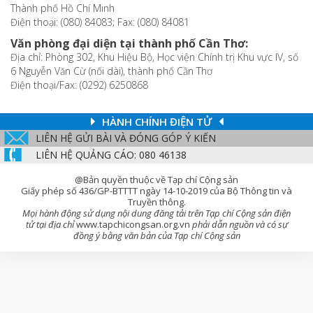
Thành phố Hồ Chí Minh
Điện thoại: (080) 84083; Fax: (080) 84081
Văn phòng đại diện tại thành phố Cần Thơ:
Địa chỉ: Phòng 302, Khu Hiệu Bộ, Học viện Chính trị Khu vực IV, số
6 Nguyễn Văn Cừ (nối dài), thành phố Cần Thơ
Điện thoại/Fax: (0292) 6250868
HÀNH CHÍNH ĐIỆN TỬ
LIÊN HỆ GỬI BÀI VÀ ĐÓNG GÓP Ý KIẾN
LIÊN HỆ QUẢNG CÁO: 080 46138
@Bản quyền thuộc về Tạp chí Cộng sản
Giấy phép số 436/GP-BTTTT ngày 14-10-2019 của Bộ Thông tin và
Truyền thông.
Mọi hành động sử dụng nội dung đăng tải trên Tạp chí Cộng sản điện
tử tại địa chỉ
www.tapchicongsan.org.vn
phải dẫn nguồn và có sự
đồng ý bằng văn bản của Tạp chí Cộng sản