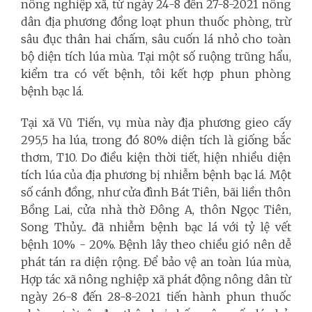
nông nghiệp xã, từ ngày 24-8 đến 27-8-2021 nông
dân địa phương đồng loạt phun thuốc phòng, trừ
sâu đục thân hai chấm, sâu cuốn lá nhỏ cho toàn
bộ diện tích lúa mùa. Tại một số ruộng trũng hẩu,
kiểm tra có vết bệnh, tôi kết hợp phun phòng
bệnh bạc lá.
Tại xã Vũ Tiến, vụ mùa này địa phương gieo cấy
295,5 ha lúa, trong đó 80% diện tích là giống bắc
thơm, T10. Do điều kiện thời tiết, hiện nhiều diện
tích lúa của địa phương bị nhiễm bệnh bạc lá. Một
số cánh đồng, như cửa đình Bát Tiên, bãi liền thôn
Bồng Lai, cửa nhà thờ Đông A, thôn Ngọc Tiên,
Song Thủy... đã nhiễm bệnh bạc lá với tỷ lệ vết
bệnh 10% - 20%. Bệnh lây theo chiều gió nên dễ
phát tán ra diện rộng. Để bảo vệ an toàn lúa mùa,
Hợp tác xã nông nghiệp xã phát động nông dân từ
ngày 26-8 đến 28-8-2021 tiến hành phun thuốc