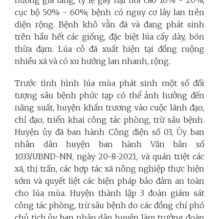
cục bộ 50% - 60%; bệnh có nguy cơ lây lan trên
diện rộng. Bệnh khô vằn đã và đang phát sinh
trên hầu hết các giống, đặc biệt lúa cấy dày, bón
thừa đạm. Lúa cỏ đã xuất hiện tại đồng ruộng
nhiều xã và có xu hướng lan nhanh, rộng.
Trước tình hình lúa mùa phát sinh một số đối
tượng sâu bệnh phức tạp có thể ảnh hưởng đến
năng suất, huyện khẩn trương vào cuộc lãnh đạo,
chỉ đạo, triển khai công tác phòng, trừ sâu bệnh.
Huyện ủy đã ban hành Công điện số 03, Ủy ban
nhân dân huyện ban hành Văn bản số
1033/UBND-NN, ngày 20-8-2021, và quán triệt các
xã, thị trấn, các hợp tác xã nông nghiệp thực hiện
sớm và quyết liệt các biện pháp bảo đảm an toàn
cho lúa mùa. Huyện thành lập 3 đoàn giám sát
công tác phòng, trừ sâu bệnh do các đồng chí phó
chủ tịch ủy ban nhân dân huyện làm trưởng đoàn