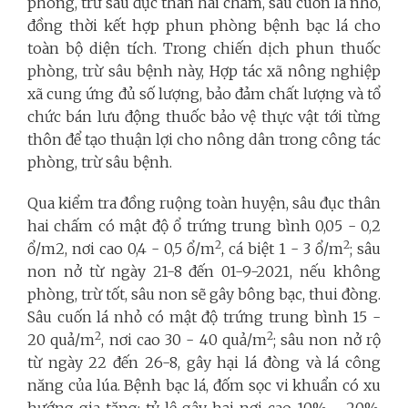
phòng, trừ sâu đục thân hai chấm, sâu cuốn lá nhỏ,
đồng thời kết hợp phun phòng bệnh bạc lá cho
toàn bộ diện tích. Trong chiến dịch phun thuốc
phòng, trừ sâu bệnh này, Hợp tác xã nông nghiệp
xã cung ứng đủ số lượng, bảo đảm chất lượng và tổ
chức bán lưu động thuốc bảo vệ thực vật tới từng
thôn để tạo thuận lợi cho nông dân trong công tác
phòng, trừ sâu bệnh.
Qua kiểm tra đồng ruộng toàn huyện, sâu đục thân
hai chấm có mật độ ổ trứng trung bình 0,05 - 0,2
2
2
ổ/m2, nơi cao 0,4 - 0,5 ổ/m
, cá biệt 1 - 3 ổ/m
; sâu
non nở từ ngày 21-8 đến 01-9-2021, nếu không
phòng, trừ tốt, sâu non sẽ gây bông bạc, thui đòng.
Sâu cuốn lá nhỏ có mật độ trứng trung bình 15 -
2
2
20 quả/m
, nơi cao 30 - 40 quả/m
; sâu non nở rộ
từ ngày 22 đến 26-8, gây hại lá đòng và lá công
năng của lúa. Bệnh bạc lá, đốm sọc vi khuẩn có xu
hướng gia tăng; tỷ lệ gây hại nơi cao 10% - 20%,