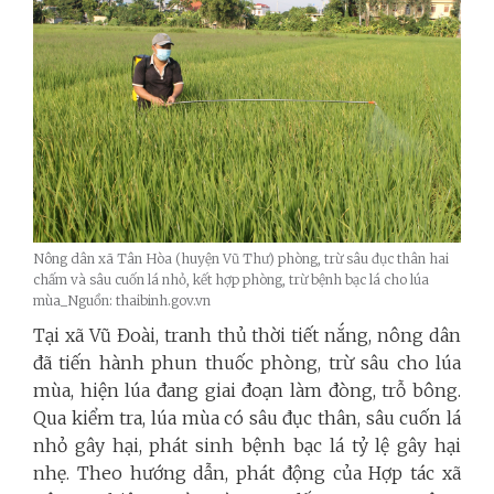
Nông dân xã Tân Hòa (huyện Vũ Thư) phòng, trừ sâu đục thân hai
chấm và sâu cuốn lá nhỏ, kết hợp phòng, trừ bệnh bạc lá cho lúa
mùa_Nguồn: thaibinh.gov.vn
Tại xã Vũ Đoài, tranh thủ thời tiết nắng, nông dân
đã tiến hành phun thuốc phòng, trừ sâu cho lúa
mùa, hiện lúa đang giai đoạn làm đòng, trỗ bông.
Qua kiểm tra, lúa mùa có sâu đục thân, sâu cuốn lá
nhỏ gây hại, phát sinh bệnh bạc lá tỷ lệ gây hại
nhẹ. Theo hướng dẫn, phát động của Hợp tác xã