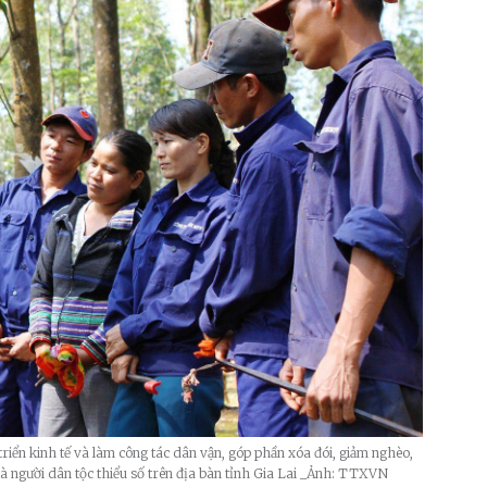
triển kinh tế và làm công tác dân vận, góp phần xóa đói, giảm nghèo,
là người dân tộc thiểu số trên địa bàn tỉnh Gia Lai _Ảnh: TTXVN