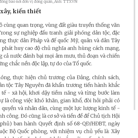
o đồng bào nơi đơn vị đóng quân_Ảnh: TTXVN
xây, kiến thiết
 vô cùng quan trọng, vùng đất giàu truyền thống văn
rong sự nghiệp đấu tranh giải phóng dân tộc, đặc
ng thực dân Pháp và đế quốc Mỹ, quân và dân Tây
, phát huy cao độ chủ nghĩa anh hùng cách mạng,
ng cả nước đánh bại mọi âm mưu, thủ đoạn và chiến
ng chắc nền độc lập, tự do của Tổ quốc.
hóng, thực hiện chủ trương của Đảng, chính sách,
dân tộc Tây Nguyên đã khẩn trương tiến hành khắc
 tế - xã hội, khơi dậy tiềm năng và từng bước làm
sự là công việc khó khăn, gian khổ, đòi hỏi phải có
nh quyền và nhân dân, cùng một lực lượng kinh tế -
 công. Đó cũng là cơ sở và tiền đề để Chủ tịch Hội
 phủ) ban hành Quyết định số 68-QĐ/HĐBT, ngày
thuộc Bộ Quốc phòng, với nhiệm vụ chủ yếu là: Xây