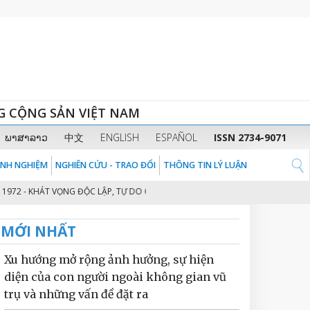
G CỘNG SẢN VIỆT NAM
ພາສາລາວ
中文
ENGLISH
ESPAÑOL
ISSN 2734-9071
KINH NGHIỆM
NGHIÊN CỨU - TRAO ĐỔI
THÔNG TIN LÝ LUẬN
KHÁT VỌNG ĐỘC LẬP, TỰ DO CỦA DÂN TỘC VIỆT NAM
KIÊN ĐỊNH ĐƯỜNG 
2
MỚI NHẤT
Xu hướng mở rộng ảnh hưởng, sự hiện
diện của con người ngoài không gian vũ
trụ và những vấn đề đặt ra