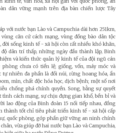
n kinh tế, văn hóa, xã hội gắn với quốc phòng, an
àn dân vững mạnh trên địa bàn chiến lược Tây
giáp với nước bạn Lào và Campuchia dài hơn 251km,
, vùng căn cứ cách mạng, vùng đồng bào dân tộc
, đời sống kinh tế - xã hội còn rất nhiều khó khăn,
h độ dân trí thấp, những ngày đầu thành lập, Binh
iệm và kiến thức quản lý kinh tế của đội ngũ cán
 phòng chưa có tiền lệ; giống, vốn, máy móc và
t tự nhiên đa phần là đồi núi, rừng hoang hóa, ẩn
bom, mìn, chất độc hóa học, dịch bệnh; một số nơi
nhiễu chống phá chính quyền. Song, bằng sự quyết
ệt tình cách mạng, sự chịu đựng gian khổ, bền bỉ và
ười lao động của Binh đoàn 15 nối tiếp nhau, đồng
thành tốt chỉ tiêu phát triển kinh tế - xã hội cấp
 sự, quốc phòng, góp phần giữ vững an ninh chính
ứng chân, vừa giúp đỡ hai nước bạn Lào và Campuchia,
ặc biệt giữa ba nước Đông Dương.