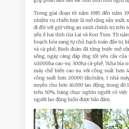
Trong giai đoạn từ năm 1985 đến năm 199
nhiệm vụ chiến lược là mở rộng sản xuất, 
đi đôi với giữ vững an ninh chính trị trên
yếu ở hai tỉnh Gia Lai và Kon Tum. Từ nă
hoạch hóa sang tự chủ hạch toán đầu tư, 
và cà-phê, Binh đoàn đã từng bước mở rộ
sống, ngày càng đáp ứng tốt yêu cầu của 
40.000ha cao-su; 300ha cà-phê; 74ha lúa 
máy chế biến cao-su với công suất hơn 4
công suất hơn 20.000 tấn/năm; 1 nhà máy
xuyên cho hơn 16.000 lao động, trong đó 
trên 50%, hàng chục nghìn người có việc 
người lao động luôn được bảo đảm.