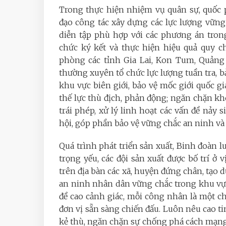
Trong thực hiện nhiệm vụ quân sự, quốc 
đạo công tác xây dựng các lực lượng vữn
diễn tập phù hợp với các phương án tron
chức ký kết và thực hiện hiệu quả quy c
phòng các tỉnh Gia Lai, Kon Tum, Quảng Bì
thường xuyên tổ chức lực lượng tuần tra, bảo
khu vực biên giới, bảo vệ mốc giới quốc g
thế lực thù địch, phản động; ngăn chặn kh
trái phép, xử lý linh hoạt các vấn đề nảy s
hội, góp phần bảo vệ vững chắc an ninh và 
Quá trình phát triển sản xuất, Binh đoàn lu
trọng yếu, các đội sản xuất được bố trí ở v
trên địa bàn các xã, huyện đứng chân, tạo 
an ninh nhân dân vững chắc trong khu vực
đề cao cảnh giác, mỗi công nhân là một c
đơn vị sẵn sàng chiến đấu. Luôn nêu cao t
kẻ thù, ngăn chặn sự chống phá cách mạng 