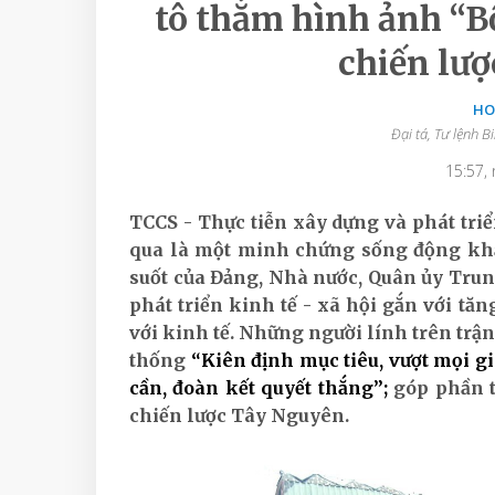
tô thắm hình ảnh “Bộ
chiến lư
HO
Đại tá, Tư lệnh 
15:57,
TCCS - Thực tiễn xây dựng và phát tri
qua là một minh chứng sống động kh
suốt của Đảng, Nhà nước, Quân ủy Tru
phát triển kinh tế - xã hội gắn với t
với kinh tế. Những người lính trên trận
thống
“Kiên định mục tiêu, vượt mọi g
cần, đoàn kết quyết thắng”;
góp phần t
chiến lược Tây Nguyên.