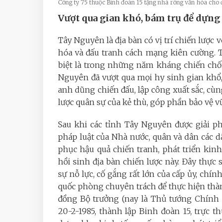
Công ty 75 thuộc Binh đoàn 15 tặng nhà rông văn hóa ch
Vượt qua gian khó, bám trụ để dựng 
Tây Nguyên là địa bàn có vị trí chiến lược
hóa và đấu tranh cách mạng kiên cường. T
biệt là trong những năm kháng chiến chố
Nguyên đã vượt qua mọi hy sinh gian khổ
anh dũng chiến đấu, lập công xuất sắc, cù
lược quân sự của kẻ thù, góp phần bảo vệ vữ
Sau khi các tỉnh Tây Nguyên được giải p
pháp luật của Nhà nước, quân và dân các 
phục hậu quả chiến tranh, phát triển kinh
hồi sinh địa bàn chiến lược này. Đây thực 
sự nỗ lực, cố gắng rất lớn của cấp ủy, chí
quốc phòng chuyên trách để thực hiện thành
đồng Bộ trưởng (nay là Thủ tướng Chính
20
-2-1985, thành lập Binh đoàn 15, trực 