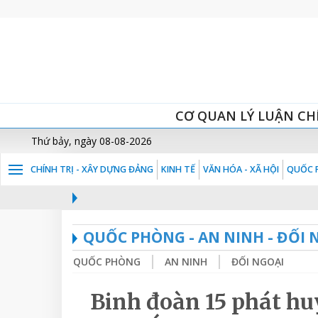
CƠ QUAN LÝ LUẬN CH
Thứ bảy, ngày 08-08-2026
CHÍNH TRỊ - XÂY DỰNG ĐẢNG
KINH TẾ
VĂN HÓA - XÃ HỘI
QUỐC P
QUỐC PHÒNG - AN NINH - ĐỐI 
QUỐC PHÒNG
AN NINH
ĐỐI NGOẠI
Binh đoàn 15 phát hu