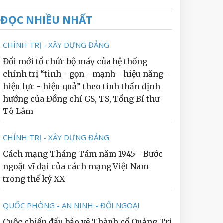
ĐỌC NHIỀU NHẤT
CHÍNH TRỊ - XÂY DỰNG ĐẢNG
Đổi mới tổ chức bộ máy của hệ thống
chính trị “tinh - gọn - mạnh - hiệu năng -
hiệu lực - hiệu quả” theo tinh thần định
hướng của Đồng chí GS, TS, Tổng Bí thư
Tô Lâm
CHÍNH TRỊ - XÂY DỰNG ĐẢNG
Cách mạng Tháng Tám năm 1945 - Bước
ngoặt vĩ đại của cách mạng Việt Nam
trong thế kỷ XX
QUỐC PHÒNG - AN NINH - ĐỐI NGOẠI
Cuộc chiến đấu bảo vệ Thành cổ Quảng Trị