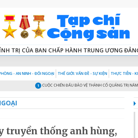
ÍNH TRỊ CỦA BAN CHẤP HÀNH TRUNG ƯƠNG ĐẢN
HÒNG - AN NINH - ĐỐI NGOẠI
THẾ GIỚI: VẤN ĐỀ - SỰ KIỆN
THỰC TIỄN - 
CUỘC CHIẾN ĐẤU BẢO VỆ THÀNH CỔ QUẢNG TRỊ NĂM 1972 - 
1
NGOẠI
y truyền thống anh hùng,