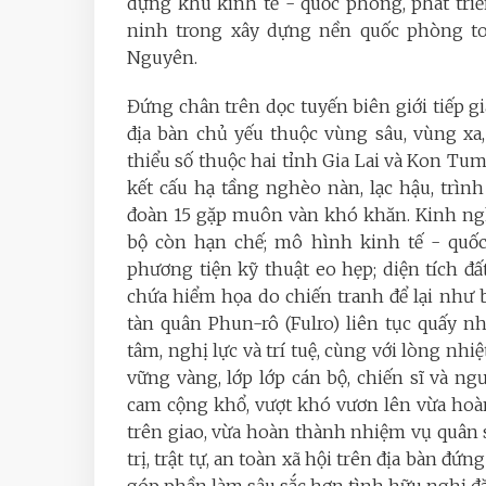
dựng khu kinh tế - quốc phòng, phát triể
ninh trong xây dựng nền quốc phòng to
Nguyên.
Đứng chân trên dọc tuyến biên giới tiếp 
địa bàn chủ yếu thuộc vùng sâu, vùng xa
thiểu số thuộc hai tỉnh Gia Lai và Kon Tum
kết cấu hạ tầng nghèo nàn, lạc hậu, trìn
đoàn 15 gặp muôn vàn khó khăn. Kinh ngh
bộ còn hạn chế; mô hình kinh tế - quốc
phương tiện kỹ thuật eo hẹp; diện tích đấ
chứa hiểm họa do chiến tranh để lại như 
tàn quân Phun-rô (Fulro) liên tục quấy 
tâm, nghị lực và trí tuệ, cùng với lòng nhi
vững vàng, lớp lớp cán bộ, chiến sĩ và ng
cam cộng khổ, vượt khó vươn lên vừa hoàn 
trên giao, vừa hoàn thành nhiệm vụ quân
trị, trật tự, an toàn xã hội trên địa bàn đ
góp phần làm sâu sắc hơn tình hữu nghị đ