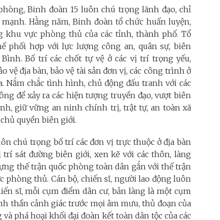
phòng, Binh đoàn 15 luôn chú trọng lãnh đạo, chỉ
g mạnh.
Hằng năm, Binh đoàn tổ chức huấn luyện,
g khu vực phòng thủ của các tỉnh, thành phố.
Tổ
hế phối hợp với lực lượng công an, quân sự, biên
nh. Bố trí các chốt tự vệ ở các vị trí trọng yếu,
 vệ địa bàn, bảo vệ tài sản đơn vị, các công trình ở
ia. Nắm chắc tình hình, chủ động đấu tranh với các
ông để xảy ra các hiện tượng truyền đạo, vượt biên
inh, giữ vững an ninh chính trị, trật tự, an toàn xã
chủ quyền biên giới.
ôn chú trọng bố trí các đơn vị trực thuộc ở địa bàn
ị trí sát đường biên giới, xen kẽ với các thôn, làng
dựng thế trận quốc phòng toàn dân gắn với thế trận
 phòng thủ. Cán bộ, chiến sĩ, người lao động luôn
hiến sĩ, mỗi cụm điểm dân cư, bản làng là một cụm
inh thần cảnh giác trước mọi âm mưu, thủ đoạn của
và phá hoại khối đại đoàn kết toàn dân tộc của các