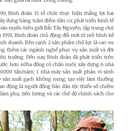
0, Binh đoàn 15 tổ chức thực hiện thắng lợi hai
xây dựng hàng trăm điểm dân cư; phát triển kinh tế
 toàn tuyến biên giới Bắc Tây Nguyên, tập trung chủ
m 1991, Binh đoàn chủ động đổi mới từ mô hình kế
kinh doanh. Bên cạnh 2 sản phẩm chủ lực là cao-su
ng thêm các ngành nghề phục vụ sản xuất và đời
thị trường. Đến nay, Binh đoàn đã phát triển trên
nước; hơn 40ha đồng cỏ chăn nuôi; xây dựng 6 nhà
0.000 tấn/năm; 1 nhà máy sản xuất phân vi sinh
 sản xuất gạch không nung; tạo việc làm thường
lao động là người đồng bào dân tộc thiểu số chiếm
làm phụ; tiền lương và các chế độ chính sách cho