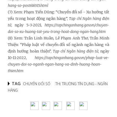
hang-so-post616515.html
(7) Xem: Phạm Tiến Dũng: “Chuyển đổi số - Xu hướng tất
yếu trong hoạt động ngân hàng”,
Tạp chí Ngân hàng điện
tử
, ngày 5-3-2021,
https://tapchinganhang.gov.vn/chuyen-
doi-so-xu-huong-tat-yeu-trong-hoat-dong-ngan-hang.htm
(8) Xem: Trần Linh Huân, Lê Phạm Anh Thơ, Trần Minh
Thiện: “Pháp luật về chuyển đổi số ngành ngân hàng và
định hướng hoàn thiện”,
Tạp chí Ngân hàng điện tử
, ngày
10-11-2022,
https://tapchinganhang.gov.vn/phap-luat-ve-
chuyen-doi-so-nganh-ngan-hang-va-dinh-huong-hoan-
thien.htm
TAG
CHUYỂN ĐỔI SỐ
THỊ TRƯỜNG TÍN DỤNG - NGÂN
HÀNG