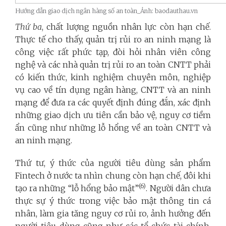
Hướng dẫn giao dịch ngân hàng số an toàn_Ảnh: baodauthau.vn
Thứ ba
, chất lượng nguồn nhân lực còn hạn chế.
Thực tế cho thấy, quản trị rủi ro an ninh mạng là
công việc rất phức tạp, đòi hỏi nhân viên công
nghệ và các nhà quản trị rủi ro an toàn CNTT phải
có kiến thức, kinh nghiệm chuyên môn, nghiệp
vụ cao về tín dụng ngân hàng, CNTT và an ninh
mạng để đưa ra các quyết định đúng đắn, xác định
những giao dịch ưu tiên cần bảo vệ, nguy cơ tiềm
ẩn cũng như những lỗ hổng về an toàn CNTT và
an ninh mạng.
Thứ tư, ý thức của người tiêu dùng sản phẩm
Fintech ở nước ta nhìn chung còn hạn chế, đôi khi
(6)
tạo ra những “lỗ hổng bảo mật”
. Người dân chưa
thực sự ý thức trong việc bảo mật thông tin cá
nhân, làm gia tăng nguy cơ rủi ro, ảnh hưởng đến
người tiêu dùng cũng như các tổ chức tài chính.