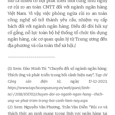
mở ra nhiều cơ hội phát triển mới cũng như nguy
cơ rủi ro an toàn CNTT đối với ngành ngân hàng
Việt Nam. Vì vậy, việc phòng ngừa rủi ro an toàn
công nghệ số trở thành yêu cầu, nhiệm vụ cấp
bách đối với ngành ngân hàng. Điều đó đòi hỏi sự
cố gắng, nỗ lực toàn bộ hệ thống tổ chức tín dụng
ngân hàng, các cơ quan quản lý từ Trung ương đến
địa phương và của toàn thể xã hội./.
-----------------------
(1) Xem: Đào Minh Tú: “Chuyển đổi số ngành ngân hàng:
Thích ứng và phát triển trong bối cảnh hiện nay”,
Tạp chí
Cộng sản điện tử
, ngày 17-12-2023,
https://www.tapchicongsan.org.vn/web/guest/kinh-
te/-/2018/851702/chuyen-doi-so-nganh-ngan-hang--thich-
ung-va-phat-trien-trong-boi-canh-hien-nay.aspx
(2) Xem: Nguyễn Văn Phương, Trần Văn Diễn: “Rủi ro và
thách thức an ninh mạng trong lĩnh vực ngân hàng tại