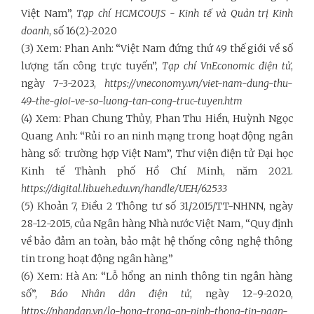
Việt Nam”,
Tạp chí HCMCOUJS - Kinh tế và Quản trị Kinh
doanh
, số 16(2)-2020
(3) Xem: Phan Anh: “Việt Nam đứng thứ 49 thế giới về số
lượng tấn công trực tuyến”,
Tạp chí VnEconomic điện tử
,
ngày 7-3-2023,
https://vneconomy.vn/viet-nam-dung-thu-
49-the-gioi-ve-so-luong-tan-cong-truc-tuyen.htm
(4) Xem: Phan Chung Thủy, Phan Thu Hiền, Huỳnh Ngọc
Quang Anh: “Rủi ro an ninh mạng trong hoạt động ngân
hàng số: trường hợp Việt Nam”, Thư viện điện tử Đại học
Kinh tế Thành phố Hồ Chí Minh, năm 2021.
https://digital.lib.ueh.edu.vn/handle/UEH/62533
(5) Khoản 7, Điều 2 Thông tư số 31/2015/TT-NHNN, ngày
28-12-2015, của Ngân hàng Nhà nước Việt Nam, “Quy định
về bảo đảm an toàn, bảo mật hệ thống công nghệ thông
tin trong hoạt động ngân hàng”
(6) Xem: Hà An: “Lỗ hổng an ninh thông tin ngân hàng
số”,
Báo Nhân dân điện tử
, ngày 12-9-2020,
https://nhandan.vn/lo-hong-trong-an-ninh-thong-tin-ngan-