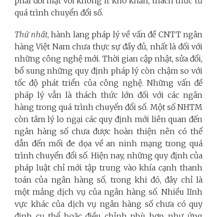
phải đối mặt với không ít khó khăn, thách thức từ
quá trình chuyển đổi số.
Thứ nhất
, hành lang pháp lý về vấn đề CNTT ngân
hàng Việt Nam chưa thực sự đầy đủ, nhất là đối với
những công nghệ mới. Thời gian cập nhật, sửa đổi,
bổ sung những quy định pháp lý còn chậm so với
tốc độ phát triển của công nghệ. Những vấn đề
pháp lý vẫn là thách thức lớn đối với các ngân
hàng trong quá trình chuyển đổi số. Một số NHTM
còn tâm lý lo ngại các quy định mới liên quan đến
ngân hàng số chưa được hoàn thiện nên có thể
dẫn đến mối đe dọa về an ninh mạng trong quá
trình chuyển đổi số. Hiện nay, những quy định của
pháp luật chỉ mới tập trung vào khía cạnh thanh
toán của ngân hàng số, trong khi đó, đây chỉ là
một mảng dịch vụ của ngân hàng số. Nhiều lĩnh
vực khác của dịch vụ ngân hàng số chưa có quy
định cụ thể hoặc điều chỉnh phù hợp, như ứng