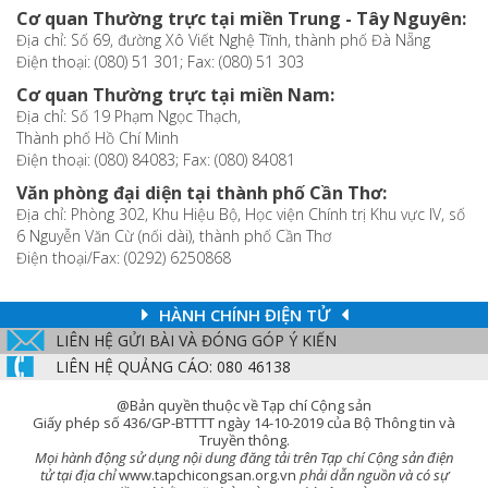
Cơ quan Thường trực tại miền Trung - Tây Nguyên:
Địa chỉ: Số 69, đường Xô Viết Nghệ Tĩnh, thành phố Đà Nẵng
Điện thoại: (080) 51 301; Fax: (080) 51 303
Cơ quan Thường trực tại miền Nam:
Địa chỉ: Số 19 Phạm Ngọc Thạch,
Thành phố Hồ Chí Minh
Điện thoại: (080) 84083; Fax: (080) 84081
Văn phòng đại diện tại thành phố Cần Thơ:
Địa chỉ: Phòng 302, Khu Hiệu Bộ, Học viện Chính trị Khu vực IV, số
6 Nguyễn Văn Cừ (nối dài), thành phố Cần Thơ
Điện thoại/Fax: (0292) 6250868
HÀNH CHÍNH ĐIỆN TỬ
LIÊN HỆ GỬI BÀI VÀ ĐÓNG GÓP Ý KIẾN
LIÊN HỆ QUẢNG CÁO: 080 46138
@Bản quyền thuộc về Tạp chí Cộng sản
Giấy phép số 436/GP-BTTTT ngày 14-10-2019 của Bộ Thông tin và
Truyền thông.
Mọi hành động sử dụng nội dung đăng tải trên Tạp chí Cộng sản điện
tử tại địa chỉ
www.tapchicongsan.org.vn
phải dẫn nguồn và có sự