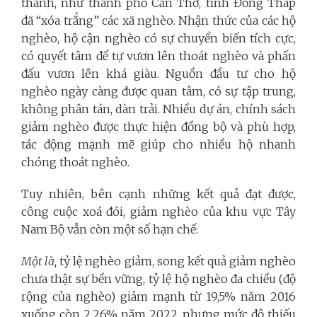
thành, như thành phố Cần Thơ, tỉnh Đồng Tháp
đã “xóa trắng” các xã nghèo. Nhận thức của các hộ
nghèo, hộ cận nghèo có sự chuyển biến tích cực,
có quyết tâm để tự vươn lên thoát nghèo và phấn
đấu vươn lên khá giàu. Nguồn đầu tư cho hộ
nghèo ngày càng được quan tâm, có sự tập trung,
không phân tán, dàn trải. Nhiều dự án, chính sách
giảm nghèo được thực hiện đồng bộ và phù hợp,
tác động mạnh mẽ giúp cho nhiều hộ nhanh
chóng thoát nghèo.
Tuy nhiên, bên cạnh những kết quả đạt được,
công cuộc xoá đói, giảm nghèo của khu vực Tây
Nam Bộ vẫn còn một số hạn chế:
Một là,
tỷ lệ nghèo giảm, song kết quả giảm nghèo
chưa thật sự bền vững, tỷ lệ hộ nghèo đa chiều (độ
rộng của nghèo) giảm mạnh từ 19,5% năm 2016
xuống còn 2,26% năm 2022, nhưng mức độ thiếu