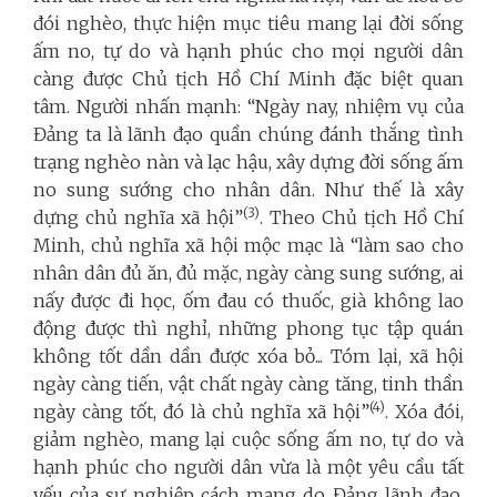
đói nghèo, thực hiện mục tiêu mang lại đời sống
ấm no, tự do và hạnh phúc cho mọi người dân
càng được Chủ tịch Hồ Chí Minh đặc biệt quan
tâm. Người nhấn mạnh: “Ngày nay, nhiệm vụ của
Đảng ta là lãnh đạo quần chúng đánh thắng tình
trạng nghèo nàn và lạc hậu, xây dựng đời sống ấm
no sung sướng cho nhân dân. Như thế là xây
(3)
dựng chủ nghĩa xã hội”
. Theo Chủ tịch Hồ Chí
Minh, chủ nghĩa xã hội mộc mạc là “làm sao cho
nhân dân đủ ăn, đủ mặc, ngày càng sung sướng, ai
nấy được đi học, ốm đau có thuốc, già không lao
động được thì nghỉ, những phong tục tập quán
không tốt dần dần được xóa bỏ... Tóm lại, xã hội
ngày càng tiến, vật chất ngày càng tăng, tinh thần
(4)
ngày càng tốt, đó là chủ nghĩa xã hội”
. Xóa đói,
giảm nghèo, mang lại cuộc sống ấm no, tự do và
hạnh phúc cho người dân vừa là một yêu cầu tất
yếu của sự nghiệp cách mạng do Đảng lãnh đạo,