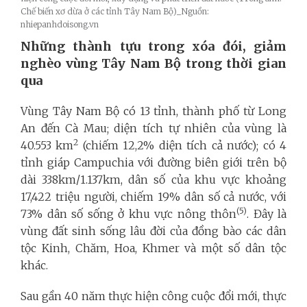
Chế biến xơ dừa ở các tỉnh Tây Nam Bộ)_Nguồn:
nhiepanhdoisong.vn
Những thành tựu trong xóa đói, giảm
nghèo vùng Tây Nam Bộ trong thời gian
qua
Vùng Tây Nam Bộ có 13 tỉnh, thành phố từ Long
An đến Cà Mau; diện tích tự nhiên của vùng là
2
40.553 km
(chiếm 12,2% diện tích cả nước); có 4
tỉnh giáp Campuchia với đường biên giới trên bộ
dài 338km/1.137km, dân số của khu vực khoảng
17,422 triệu người,
chiếm 19% dân số cả nước
, với
(5)
73% dân số sống ở khu vực nông thôn
. Đây là
vùng đất sinh sống lâu đời của đồng bào các dân
tộc Kinh, Chăm, Hoa, Khmer và một số dân tộc
khác.
Sau gần 40 năm thực hiện công cuộc đổi mới
, thực