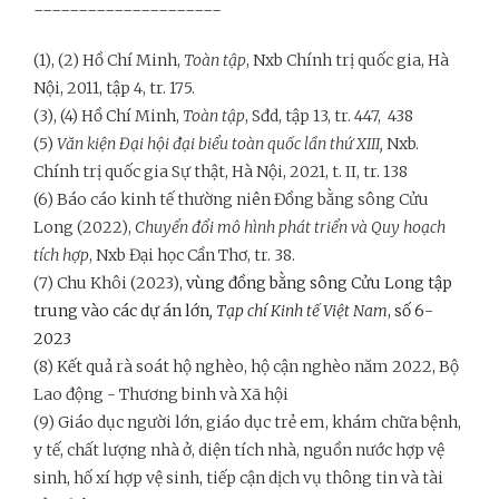
---------------------
(1), (2) Hồ Chí Minh,
Toàn tập
, Nxb Chính trị quốc gia, Hà
Nội, 2011, tập 4, tr. 175.
(3), (4) Hồ Chí Minh,
Toàn tập
, Sđd, tập 13, tr. 447, 438
(5)
Văn kiện Đại hội đại biểu toàn quốc lần thứ XIII,
Nxb.
Chính trị quốc gia Sự thật, Hà Nội, 2021, t. II, tr. 138
(6) Báo cáo kinh tế thường niên Đồng bằng sông Cửu
Long (2022),
Chuyển đổi mô hình phát triển và Quy hoạch
tích hợp
, Nxb Đại học Cần Thơ, tr. 38.
(7) Chu Khôi (2023),
vùng đồng bằng sông Cửu Long tập
trung vào các dự án lớn
, Tạp chí Kinh tế Việt Nam
, số 6-
2023
(8) Kết quả rà soát hộ nghèo, hộ cận nghèo năm 2022, Bộ
Lao động - Thương binh và Xã hội
(9) Giáo dục người lớn, giáo dục trẻ em, khám chữa bệnh,
y tế, chất lượng nhà ở, diện tích nhà, nguồn nước hợp vệ
sinh, hố xí hợp vệ sinh, tiếp cận dịch vụ thông tin và tài