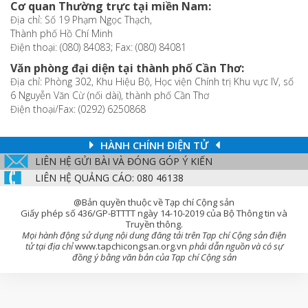
Cơ quan Thường trực tại miền Nam:
Địa chỉ: Số 19 Phạm Ngọc Thạch,
Thành phố Hồ Chí Minh
Điện thoại: (080) 84083; Fax: (080) 84081
Văn phòng đại diện tại thành phố Cần Thơ:
Địa chỉ: Phòng 302, Khu Hiệu Bộ, Học viện Chính trị Khu vực IV, số
6 Nguyễn Văn Cừ (nối dài), thành phố Cần Thơ
Điện thoại/Fax: (0292) 6250868
HÀNH CHÍNH ĐIỆN TỬ
LIÊN HỆ GỬI BÀI VÀ ĐÓNG GÓP Ý KIẾN
LIÊN HỆ QUẢNG CÁO: 080 46138
@Bản quyền thuộc về Tạp chí Cộng sản
Giấy phép số 436/GP-BTTTT ngày 14-10-2019 của Bộ Thông tin và
Truyền thông.
Mọi hành động sử dụng nội dung đăng tải trên Tạp chí Cộng sản điện
tử tại địa chỉ
www.tapchicongsan.org.vn
phải dẫn nguồn và có sự
đồng ý bằng văn bản của Tạp chí Cộng sản