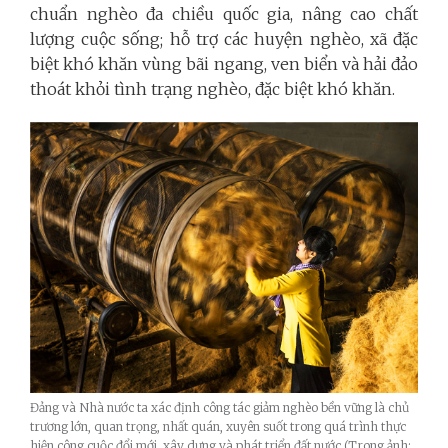
chuẩn nghèo đa chiều quốc gia, nâng cao chất
lượng cuộc sống; hỗ trợ các huyện nghèo, xã đặc
biệt khó khăn vùng bãi ngang, ven biển và hải đảo
thoát khỏi tình trạng nghèo, đặc biệt khó khăn.
Đảng và Nhà nước ta xác định công tác giảm nghèo bền vững là chủ
trương lớn, quan trọng, nhất quán, xuyên suốt trong quá trình thực
hiện công cuộc đổi mới, xây dựng và phát triển đất nước (Trong ảnh: