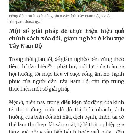
Nông dân thu hoạch nông sản ở các tỉnh Tây Nam Bộ_Nguồn:
nhiepanhdoisong.vn
Một số giải pháp để thực hiện hiệu quả
chính sách xóa đói, giảm nghèo ở khu vực
Tây Nam Bộ
Trong thời gian tới, để giảm nghèo bền vững theo
(9)
tiêu chí đa chiều
, phát huy nội lực của toàn xã
hội hướng tới mục tiêu vì cuộc sống ấm no, hạnh
phúc của người dân Tây Nam Bộ, cần tập trung
thực hiện một số giải pháp:
Một là,
h
iện nay,
trong điều kiện tác động của kinh
tế thị trường, mức độ đô thị hóa nhanh, ảnh
hưởng của biến đổi khí hậu, dịch bệnh, thiên tai có
thể làm thu hẹp đất sản xuất, tỷ lệ thất nghiệp gia
tăng, giá nông sản bấp bênh hoặc mất mùa… đều