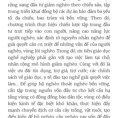
rộng sang đầu tư giảm nghèo theo chiều sâu, tập
trung triển khai đồng bộ các dự án bảo đảm ba yếu
tố: đa chiều, bao trùm và bền vững. Theo đó,
chương trình thực hiện chiến lược tập trung đầu
tư trực tiếp vào con người, nâng cao năng lực
người nghèo; xác định rõ nguyên nhân nghèo để
giải quyết căn cơ, triệt để những vấn đề của người
nghèo, vùng lõi nghèo.
Trong đó, ưu tiên giáo dục
nghề nghiệp phải gắn với tạo việc làm tại chỗ
;
nhân rộng mô hình giảm nghèo. Cùng với đó là
việc ưu đãi tín dụng, trợ giá, trợ cước; các chính
sách về giáo dục, y tế, đào tạo nghề giải quyết việc
làm… Để giúp hộ nghèo thoát nghèo bền vững,
cần tập trung nguồn vốn đầu tư cho kết cấu hạ
tầng vùng có đông đồng bào dân tộc, vùng có điều
kiện kinh tế đặc biệt khó khăn, thực hiện đẩy
mạnh chuyển dịch cơ cấu cây trồng, vật nuôi, tạo
điều kiện để hộ nghèo, cận nghèo vay vốn để đầu