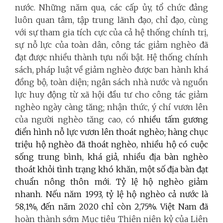
nước. Những năm qua, các cấp ủy, tổ chức đảng
luôn quan tâm, tập trung lãnh đạo, chỉ đạo, cùng
với sự tham gia tích cực của cả hệ thống chính trị,
sự nỗ lực của toàn dân, công tác giảm nghèo đã
đạt được nhiều thành tựu nổi bật. Hệ thống chính
sách, pháp luật về giảm nghèo được ban hành khá
đồng bộ, toàn diện; ngân sách nhà nước và nguồn
lực huy động từ xã hội đầu tư cho công tác giảm
nghèo ngày càng tăng; nhận thức, ý chí vươn lên
của người nghèo tăng cao, có
nhiều tấm gương
điển hình nỗ lực vươn lên thoát nghèo; hàng chục
triệu hộ nghèo đã thoát nghèo, nhiều hộ có cuộc
sống trung bình, khá giả, nhiều địa bàn nghèo
thoát khỏi tình trạng khó khăn, một số địa bàn đạt
chuẩn nông thôn mới. Tỷ lệ hộ nghèo giảm
nhanh. Nếu năm 1993, tỷ lệ hộ nghèo cả nước là
58,1%, đến năm 2020 chỉ còn 2,75%. Việt Nam đã
hoàn thành sớm Mục tiêu Thiên niên kỷ của Liên