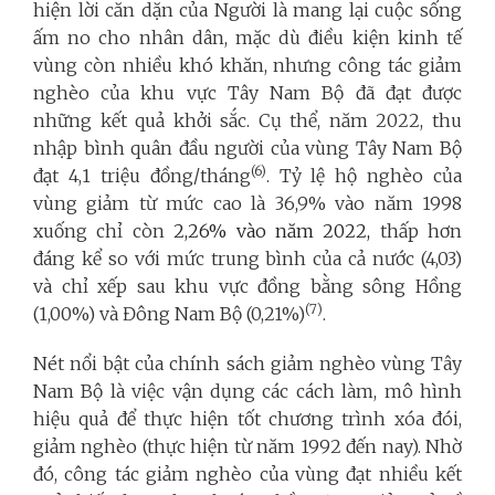
hiện lời căn dặn của Người là mang lại cuộc sống
ấm no cho nhân dân, mặc
dù điều kiện kinh tế
vùng còn nhiều khó khăn, nhưng
công tác giảm
nghèo của khu vực Tây Nam Bộ đã đạt được
những kết quả khởi sắc. Cụ thể, năm 2022,
thu
nhập bình quân đầu người của vùng Tây Nam Bộ
(6)
đạt 4,1 triệu đồng/tháng
. Tỷ lệ hộ nghèo của
vùng giảm từ mức cao là 36,9% vào năm 1998
xuống chỉ còn
2,26%
vào năm 2022,
thấp hơn
đáng kể so với mức trung bình của cả nước (4,03)
và chỉ xếp sau khu vực đồng bằng sông Hồng
(7)
(1,00%) và Đông Nam Bộ (0,21%)
.
Nét nổi bật của chính sách giảm nghèo vùng Tây
Nam Bộ là việc vận dụng các cách làm, mô hình
hiệu quả để thực hiện tốt
chương trình xóa đói,
giảm nghèo (thực hiện từ năm 1992 đến nay). Nhờ
đó,
công tác giảm nghèo của vùng đạt nhiều kết