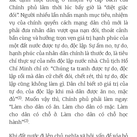
Chính phủ lâm thời lúc bấy giờ là “diệt giặc
đói”. Người nhiều lần nhấn mạnh mục tiêu, nhiệm
vụ của chính quyền cách mạng dân chủ mới là
phải đưa nhân dân vượt qua nạn đói, thoát cảnh
bần cùng và hưởng trọn vẹn giá trị hạnh phúc của
một đất nước được tự do, độc lập. Sự ấm no, tự do,
hạnh phúc của nhân dân chính là thước đo, là tiêu
chí thực sự của nền độc lập nước nhà. Chủ tịch Hồ
Chí Minh chỉ rõ: “Chúng ta tranh được tự do, độc
lập rồi mà dân cứ chết đói, chết rét, thì tự do, độc
lập cũng không làm gì. Dân chỉ biết rõ giá trị của
tự do, của độc lập khi mà dân được ăn no, mặc
(1)
đủ”
. Muốn vậy thì, Chính phủ phải làm ngay:
“Làm cho dân có ăn. Làm cho dân có mặc. Làm
cho dân có chỗ ở. Làm cho dân có chỗ học
(2)
hành”
.
Khi đất nước đi lên chủ nghĩa xã hội, vấn đề xóa bỏ