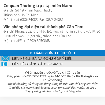
Cơ quan Thường trực tại miền Nam:
Địa chỉ: Số 19 Phạm Ngọc Thạch,
Thành phố Hồ Chí Minh
Điện thoại: (080) 84083; Fax: (080) 84081
Văn phòng đại diện tại thành phố Cần Thơ:
Địa chỉ: Phòng 302, Khu Hiệu Bộ, Học viện Chính trị Khu vực IV, số
6 Nguyễn Văn Cừ (nối dài), thành phố Cần Thơ
Điện thoại/Fax: (0292) 6250868
HÀNH CHÍNH ĐIỆN TỬ
LIÊN HỆ GỬI BÀI VÀ ĐÓNG GÓP Ý KIẾN
LIÊN HỆ QUẢNG CÁO: 080 46138
@Bản quyền thuộc về Tạp chí Cộng sản
Giấy phép số 436/GP-BTTTT ngày 14-10-2019 của Bộ Thông tin và
Truyền thông.
Mọi hành động sử dụng nội dung đăng tải trên Tạp chí Cộng sản điện
tử tại địa chỉ
www.tapchicongsan.org.vn
phải dẫn nguồn và có sự
đồng ý bằng văn bản của Tạp chí Cộng sản