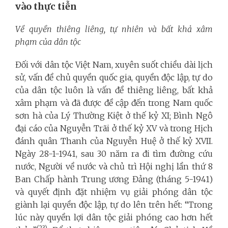
vào thực tiễn
Về quyền thiêng liêng, tự nhiên và bất khả xâm
phạm của dân tộc
Đối với dân tộc Việt Nam, xuyên suốt chiều dài lịch
sử, vấn đề chủ quyền quốc gia, quyền độc lập, tự do
của dân tộc luôn là vấn đề thiêng liêng, bất khả
xâm phạm và đã được đề cập đến trong Nam quốc
sơn hà của Lý Thường Kiệt ở thế k
ỷ
XI; Bình Ngô
đại cáo của Nguyễn Trãi ở thế k
ỷ
XV và trong Hịch
đánh quân Thanh
của Nguyễn Huệ ở thế kỷ XVII.
Ngày 28-1-1941, sau 30 năm ra đi tìm đường cứu
nước, Người về nước và chủ trì Hội nghị lần thứ 8
Ban Chấp hành Trung ương Đảng (tháng 5-1941)
và quyết định đặt nhiệm vụ giải phóng dân tộc
giành lại quyền độc lập, tự do lên trên hết: “Trong
lúc này quyền lợi dân tộc giải phóng cao hơn hết
(23)