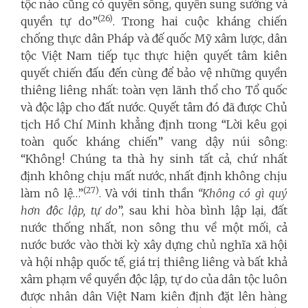
tộc nào cũng có quyền sống, quyền sung sướng và
(26)
quyền tự do”
. Trong hai cuộc kháng chiến
chống thực dân Pháp và đế quốc Mỹ xâm lược, dân
tộc Việt Nam tiếp tục thực hiện quyết tâm kiên
quyết chiến đấu đến cùng để bảo vệ những quyền
thiêng liêng nhất: toàn vẹn lãnh thổ cho Tổ quốc
và độc lập cho đất nước. Quyết tâm đó đã được Chủ
tịch Hồ Chí Minh khẳng định trong “Lời kêu gọi
toàn quốc kháng chiến” vang dậy núi sông:
“Không! Chúng ta thà hy sinh tất cả, chứ nhất
định không chịu mất nước, nhất định không chịu
(27)
làm nô lệ…”
. Và với tinh thần
“Không có gì quý
hơn độc lập, tự do
”, sau khi hòa bình lập lại, đất
nước thống nhất, non sông thu về một mối, cả
nước bước vào thời kỳ xây dựng chủ nghĩa xã hội
và hội nhập quốc tế, giá trị thiêng liêng và bất khả
xâm phạm về quyền độc lập, tự do của dân tộc luôn
được nhân dân Việt Nam kiên định đặt lên hàng