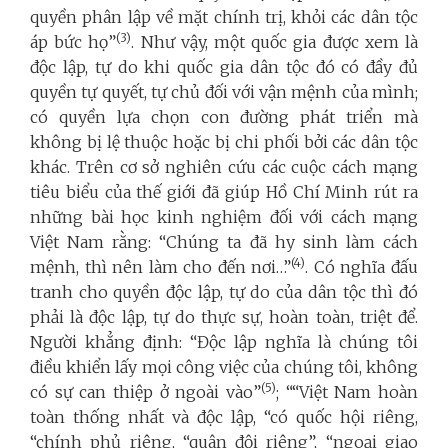
quyền phân lập về mặt chính trị, khỏi các dân tộc
(3)
áp bức họ”
. Như vậy, một quốc gia được xem là
độc lập, tự do khi quốc gia dân tộc đó có đầy đủ
quyền tự quyết, tự chủ đối với vận mệnh của mình;
có quyền lựa chọn con đường phát triển mà
không bị lệ thuộc hoặc bị chi phối bởi các dân tộc
khác. Trên cơ sở nghiên cứu các cuộc cách mạng
tiêu biểu của thế giới đã giúp Hồ Chí Minh rút ra
những bài học kinh nghiệm đối với cách mạng
Việt Nam rằng: “Chúng ta đã hy sinh làm cách
(4)
mệnh, thì nên làm cho đến nơi…”
. Có nghĩa đấu
tranh cho quyền độc lập, tự do của dân tộc thì đó
phải là độc lập, tự do thực sự, hoàn toàn, triệt để.
Người khẳng định: “Độc lập nghĩa là chúng tôi
điều khiển lấy mọi công việc của chúng tôi, không
(5)
có sự can thiệp ở ngoài vào”
; ““Việt Nam hoàn
toàn thống nhất và độc lập, “có quốc hội riêng,
“chính phủ riêng, “quân đội riêng”, “ngoại giao