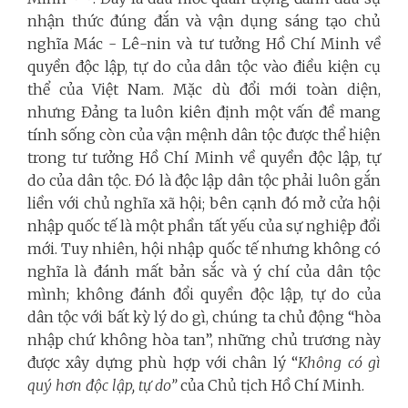
nhận thức đúng đắn và vận dụng sáng tạo
chủ
nghĩa Mác - Lê-nin
và tư tưởng Hồ Chí Minh về
quyền độc lập, tự do của dân tộc vào điều kiện cụ
thể của Việt Nam. Mặc dù đổi mới toàn diện,
nhưng Đảng ta luôn kiên định một vấn đề mang
tính sống còn của vận mệnh dân tộc được thể hiện
trong tư tưởng Hồ Chí Minh về quyền độc lập, tự
do của dân tộc. Đó là độc lập dân tộc phải luôn gắn
liền với
chủ nghĩa xã hội
; bên cạnh đó mở cửa hội
nhập quốc tế là một phần tất yếu của sự nghiệp đổi
mới. Tuy nhiên, hội nhập quốc tế nhưng không có
nghĩa là đánh mất bản sắc và ý chí của dân tộc
mình; không đánh đổi quyền độc lập, tự do của
dân tộc với bất kỳ lý do gì, chúng ta chủ động “hòa
nhập chứ không hòa tan”, những chủ trương này
được xây dựng phù hợp với chân lý “
Không có gì
quý hơn độc lập, tự do”
của Chủ tịch Hồ Chí Minh.