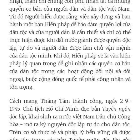
nhận, thậm chí chúng còn phủ nhận tất cả những
quyền cơ bản của người dân và dân tộc Việt Nam.
Từ đó Người hiểu được rằng, việc xây dựng và ban
hành một bản Hiến pháp để bảo đảm quyền lợi của
dân tộc và của người dân là cần thiết và chỉ có thể
thực hiện được khi đất nước giành được quyền độc
lập, tự do và người dân được làm chủ vận mệnh
của dân tộc mình. Khi đó, Hiến pháp sẽ là văn kiện
pháp lý quan trọng để ghi nhận các quyền cơ bản
của dân tộc trong các hoạt động đối nội và đối
ngoại, buộc cộng đồng quốc tế phải công nhận và
tôn trọng.
Cách mạng Tháng Tám thành công, ngày 2-9-
1945, Chủ tịch Hồ Chí Minh đọc bản
Tuyên ngôn
độc lập
, khai sinh ra nước Việt Nam Dân chủ Cộng
hòa - mở ra kỷ nguyên độc lập, tự do cho dân tộc.
Trên
cơ sở thực tế và pháp lý bền vững
đã được
nêu lên trong các bản Tuyên ngôn độc lập của