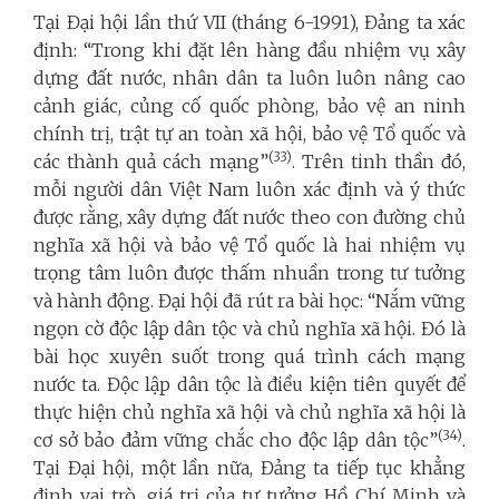
Tại Đại hội lần thứ VII (tháng 6-1991), Đảng ta xác
định: “Trong khi đặt lên hàng đầu nhiệm vụ xây
dựng đất nước, nhân dân ta luôn luôn nâng cao
cảnh giác, củng cố quốc phòng, bảo vệ an ninh
chính trị, trật tự an toàn xã hội, bảo vệ Tổ quốc và
(33)
các thành quả cách mạng”
. Trên tinh thần đó,
m
ỗi người dân Việt Nam luôn xác định và ý thức
được rằng, xây dựng đất nước theo con đường chủ
nghĩa xã hội và
bảo vệ Tổ quốc
là hai nhiệm vụ
trọng tâm luôn được thấm nhuần trong tư tưởng
và hành động.
Đại hội
đã rút ra bài học: “Nắm vững
ngọn cờ độc lập dân tộc và chủ nghĩa xã hội. Đó là
bài học xuyên suốt trong quá trình cách mạng
nước ta. Độc lập dân tộc là điều kiện tiên quyết để
thực hiện chủ nghĩa xã hội và chủ nghĩa xã hội là
(34)
cơ sở bảo đảm vững chắc cho độc lập dân tộc”
.
Tại Đại hội
, một lần nữa, Đảng ta tiếp tục khẳng
định vai trò, giá trị của tư tưởng Hồ Chí Minh và