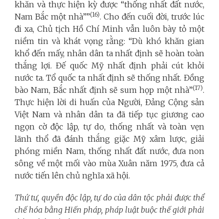
khăn và thực hiện kỳ được “thống nhất đất nước,
(16)
Nam Bắc một nhà””
. Cho đến cuối đời, trước lúc
đi xa, Chủ tịch Hồ Chí Minh vẫn luôn bày tỏ một
niềm tin và khát vọng rằng: “Dù khó khăn gian
khổ đến mấy, nhân dân ta nhất định sẽ hoàn toàn
thắng lợi. Đế quốc Mỹ nhất định phải cút khỏi
nước ta. Tổ quốc ta nhất định sẽ thống nhất. Đồng
(17)
bào Nam, Bắc nhất định sẽ sum họp một nhà”
.
Thực hiện lời di huấn của Người, Đảng Cộng sản
Việt Nam và nhân dân ta đã tiếp tục giương cao
ngọn cờ độc lập, tự do, thống nhất và toàn vẹn
lãnh thổ đã đánh thắng giặc Mỹ xâm lược, giải
phóng miền Nam, thống nhất đất nước, đưa non
sông về một mối vào mùa Xuân năm 1975, đưa cả
nước tiến lên chủ nghĩa xã hội.
Thứ tư, quyền độc lập, tự do của dân tộc phải được thể
chế hóa bằng Hiến pháp, pháp luật buộc thế giới phải