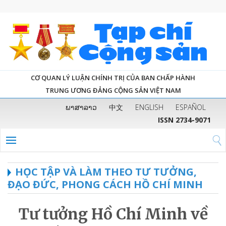
CƠ QUAN LÝ LUẬN CHÍNH TRỊ CỦA BAN CHẤP HÀNH
TRUNG ƯƠNG ĐẢNG CỘNG SẢN VIỆT NAM
ພາສາລາວ
中文
ENGLISH
ESPAÑOL
ISSN 2734-9071
HỌC TẬP VÀ LÀM THEO TƯ TƯỞNG,
ĐẠO ĐỨC, PHONG CÁCH HỒ CHÍ MINH
Tư tưởng Hồ Chí Minh về