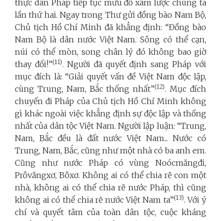
thực dân Pháp tiếp tục mưu đồ xâm lược chúng ta
lần thứ hai. Ngay trong Thư gửi đồng bào Nam Bộ,
Chủ tịch Hồ Chí Minh đã khẳng định: “Đồng bào
Nam Bộ là dân nước Việt Nam. Sông có thể cạn,
núi có thể mòn, song chân lý đó không bao giờ
(11)
thay đổi!”
. Người đã quyết định sang Pháp với
mục đích là: “Giải quyết vấn đề Việt Nam độc lập,
(12)
cùng Trung, Nam, Bắc thống nhất”
. Mục đích
chuyến đi Pháp của Chủ tịch Hồ Chí Minh không
gì khác ngoài việc khẳng định sự độc lập và thống
nhất của dân tộc Việt Nam. Người lập luận: “Trung,
Nam, Bắc đều là đất nước Việt Nam... Nước có
Trung, Nam, Bắc, cũng như một nhà có ba anh em.
Cũng như nước Pháp có vùng Noócmăngđi,
Prôvăngxơ, Bôxơ. Không ai có thể chia rẽ con một
nhà, không ai có thể chia rẽ nước Pháp, thì cũng
(13)
không ai có thể chia rẽ nước Việt Nam ta”
. Với ý
chí và quyết tâm của toàn dân tộc, cuộc kháng