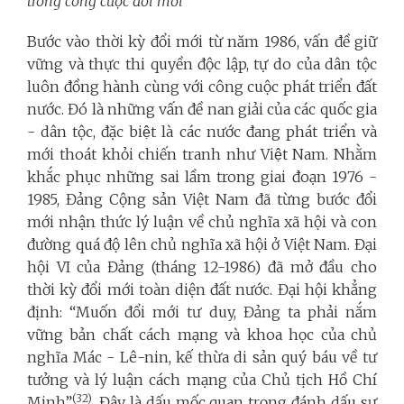
trong công cuộc đổi mới
Bước vào thời kỳ đổi mới từ năm 1986, vấn đề giữ
vững và thực thi quyền độc lập, tự do của dân tộc
luôn đồng hành cùng với công cuộc phát triển đất
nước. Đó là những vấn đề nan giải của các quốc gia
- dân tộc, đặc biệt là các nước đang phát triển và
mới thoát khỏi chiến tranh như Việt Nam. Nhằm
khắc phục những sai lầm trong giai đoạn 1976 -
1985, Đảng Cộng sản Việt Nam đã từng bước đổi
mới nhận thức lý luận về chủ nghĩa xã hội và con
đường quá độ lên chủ nghĩa xã hội ở Việt Nam. Đại
hội VI của Đảng (tháng 12-1986) đã mở đầu cho
thời kỳ đổi mới toàn diện đất nước. Đại hội khẳng
định:
“Muốn đổi mới tư duy, Đảng ta phải nắm
vững bản chất cách mạng và khoa học của chủ
nghĩa Mác - Lê-nin, kế thừa di sản quý báu về tư
tưởng và lý luận cách mạng của Chủ tịch Hồ Chí
(32)
Minh”
. Đ
ây là dấu mốc quan trọng đánh dấu sự