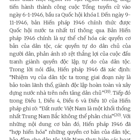
tiến hành thành công cuộc Tổng tuyển cử vào
ngày 6-1-1946, bầu ra Quốc hội khóa I. Đến ngày 9-
11-1946, bản Hiến pháp 1946 chính thức được
Quốc hội nước ta nhất trí thông qua. Bản Hiến
pháp 1946 chính là sự thể chế hóa các quyền cơ
bản của dân tộc, các quyền tự do dân chủ của
người dân, phản ánh rõ rệt thắng lợi của cuộc đấu
tranh giành quyền độc lập, tự do của dân tộc.
Trong lời nói đầu, Hiến pháp 1946 đã xác định:
“Nhiệm vụ của dân tộc ta trong giai đoạn này là
bảo toàn lãnh thổ, giành độc lập hoàn toàn và xây
(19)
dựng nước nhà trên nền tảng dân chủ”
. Tiếp đó
trong Điều 1, Điều 4, Điều 6 và Điều 10 của Hiến
pháp ghi rõ: “
Đất nước Việt Nam là một khối thống
(20)
nhất Trung Nam Bắc không thể phân chia”
. Với
những nội dung cơ bản đó, Hiến pháp 1946 đã
“hợp hiến hóa” những quyền cơ bản của dân tộc,
bảo đảm cho dân tộc Việt Nam thực hiện các hoạt