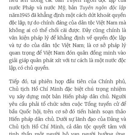
nước Pháp và nước Mỹ,
bản
Tuyên ngôn độc lập
năm1945 đã khẳng định một cách dứt khoát quyền
độc lập, tự do chính đáng của dân tộc Việt Nam mà
không ai có thể chối cãi được. Đây cũng chính
là
văn kiện pháp lý để khẳng định về quyền độc lập
và tự do của dân tộc Việt Nam;
là cơ sở pháp lý
quan trọng để Việt Nam đón quân đồng minh vào
giải giáp quân phát xít với tư cách là một nước độc
lập, có chủ quyền.
Tiếp đó, t
ại phiên họp đầu tiên của Chính phủ,
Chủ tịch Hồ Chí Minh đặc biệt chú trọng nhiệm
vụ xây dựng một bản Hiến pháp dân chủ. Người
yêu cầu phải tổ chức sớm cuộc Tổng tuyển cử để
bầu Quốc hội, trên cơ sở đó tiến hành soạn thảo
Hiến pháp dân chủ. Dưới sự lãnh đạo của Đảng và
Chủ tịch Hồ Chí Minh, cả dân tộc quyết tâm với
tinh thần một người hô vạn người hưởng ứng,