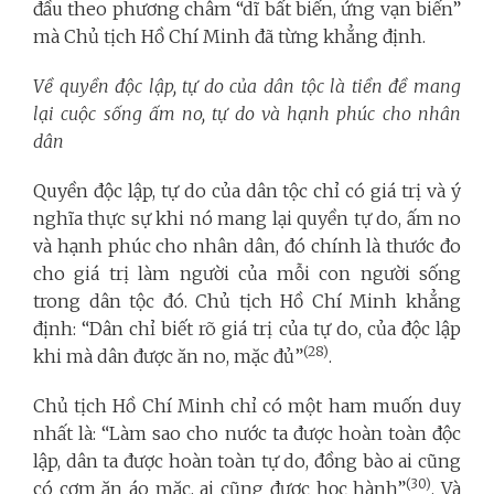
đầu theo phương châm “dĩ bất biến, ứng vạn biến”
mà Chủ tịch Hồ Chí Minh đã từng khẳng định.
Về quyền độc lập, tự do của dân tộc là tiền đề mang
lại cuộc sống ấm no, tự do và hạnh phúc cho nhân
dân
Quyền độc lập, tự do của dân tộc chỉ có giá trị và ý
nghĩa thực sự khi nó mang lại quyền tự do, ấm no
và hạnh phúc cho nhân dân, đó chính là thước đo
cho giá trị làm người của mỗi con người sống
trong dân tộc đó. Chủ tịch Hồ Chí Minh khẳng
định: “Dân chỉ biết rõ giá trị của tự do, của độc lập
(28)
khi mà dân được ăn no, mặc đủ”
.
Chủ tịch Hồ Chí Minh chỉ có một ham muốn duy
nhất là: “Làm sao cho nước ta được hoàn toàn độc
lập, dân ta được hoàn toàn tự do, đồng bào ai cũng
(30)
có cơm ăn áo mặc, ai cũng được học hành”
. Và