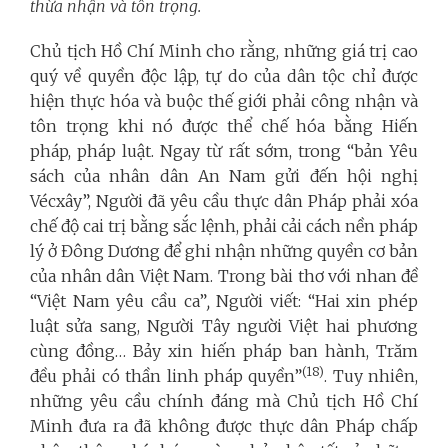
thừa nhận và tôn trọng.
Chủ tịch Hồ Chí Minh cho rằng, những giá trị cao
quý về quyền độc lập, tự do của dân tộc chỉ được
hiện thực hóa và buộc thế giới phải công nhận và
tôn trọng khi nó được thể chế hóa bằng Hiến
pháp, pháp luật. Ngay từ rất sớm, trong “bản Yêu
sách của nhân dân An Nam gửi đến hội nghị
Vécxây”, Người đã yêu cầu thực dân Pháp phải xóa
chế độ cai trị bằng sắc lệnh, phải cải cách nền pháp
lý ở Đông Dương để ghi nhận những quyền cơ bản
của nhân dân Việt Nam. Trong bài thơ với nhan đề
“Việt Nam yêu cầu ca”
,
Người viết: “Hai xin phép
luật sửa sang, Người Tây người Việt hai phương
cùng đồng… Bảy xin hiến pháp ban hành, Trăm
(18)
đều phải có thần linh pháp quyền”
. Tuy nhiên,
những yêu cầu chính đáng mà Chủ tịch Hồ Chí
Minh đưa ra đã không được thực dân Pháp chấp