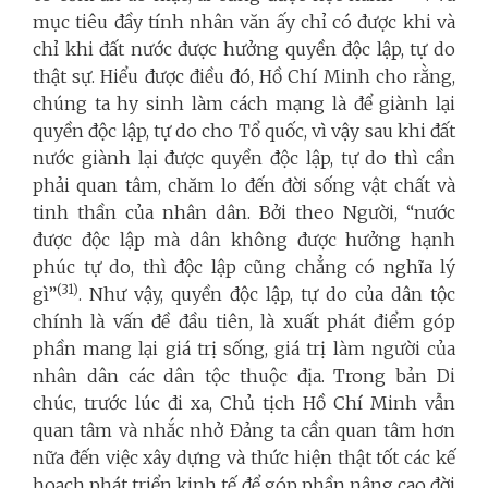
mục tiêu đầy tính nhân văn ấy chỉ có được khi và
chỉ khi đất nước được hưởng quyền độc lập, tự do
thật sự. Hiểu được điều đó, Hồ Chí Minh cho rằng,
chúng ta hy sinh làm cách mạng là để giành lại
quyền độc lập, tự do cho Tổ quốc, vì vậy sau khi đất
nước giành lại được quyền độc lập, tự do thì cần
phải quan tâm, chăm lo đến đời sống vật chất và
tinh thần của nhân dân. Bởi theo Người, “nước
được độc lập mà dân không được hưởng hạnh
phúc tự do, thì độc lập cũng chẳng có nghĩa lý
(31)
gì”
. Như vậy, quyền độc lập, tự do của dân tộc
chính là vấn đề đầu tiên, là xuất phát điểm góp
phần mang lại giá trị sống, giá trị làm người của
nhân dân các dân tộc thuộc địa. Trong bản Di
chúc,
trước lúc đi xa, Chủ tịch Hồ Chí Minh vẫn
quan tâm và nhắc nhở Đảng ta cần quan tâm hơn
nữa đến việc xây dựng và thức hiện thật tốt các kế
hoạch phát triển kinh tế để góp phần nâng cao đời