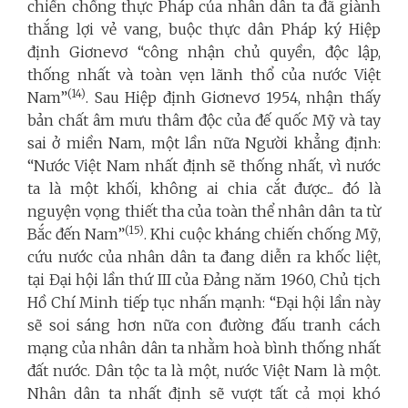
chiến chống thực Pháp của nhân dân ta đã giành
thắng lợi vẻ vang, buộc thực dân Pháp ký Hiệp
định Giơnevơ “công nhận chủ quyền, độc lập,
thống nhất và toàn vẹn lãnh thổ của nước Việt
(14)
Nam”
. Sau Hiệp định Giơnevơ 1954, nhận thấy
bản chất âm mưu thâm độc của đế quốc Mỹ và tay
sai ở miền Nam, một lần nữa Người khẳng định:
“Nước Việt Nam nhất định sẽ thống nhất, vì nước
ta là một khối, không ai chia cắt được... đó là
nguyện vọng thiết tha của toàn thể nhân dân ta từ
(15)
Bắc đến Nam”
. Khi cuộc kháng chiến chống Mỹ,
cứu nước của nhân dân ta đang diễn ra khốc liệt,
tại Đại hội lần thứ III của Đảng năm 1960, Chủ tịch
Hồ Chí Minh tiếp tục nhấn mạnh: “Đại hội lần này
sẽ soi sáng hơn nữa con đường đấu tranh cách
mạng của nhân dân ta nhằm hoà bình thống nhất
đất nước. Dân tộc ta là một, nước Việt Nam là một.
Nhân dân ta nhất định sẽ vượt tất cả mọi khó