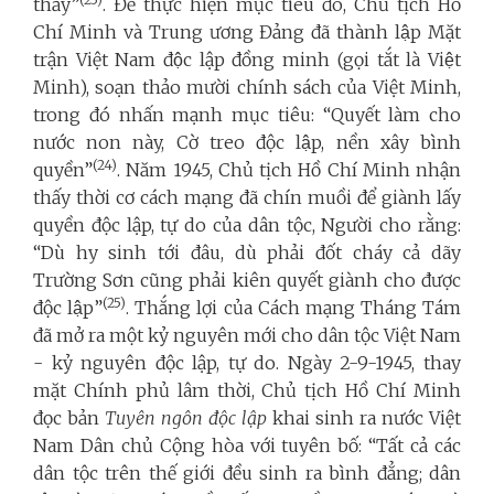
thảy”
. Để thực hiện mục tiêu đó, Chủ tịch Hồ
Chí Minh và Trung ương Đảng đã thành lập Mặt
trận Việt Nam độc lập đồng minh
(gọi tắt là Việt
Minh), soạn thảo mười chính sách của Việt Minh,
trong đó nhấn mạnh mục tiêu: “Quyết làm cho
nước non này, Cờ treo độc lập, nền xây bình
(24)
quyền”
. Năm 1945, Chủ tịch Hồ Chí Minh nhận
thấy thời cơ cách mạng đã chín muồi để giành lấy
quyền độc lập, tự do của dân tộc, Người cho rằng:
“Dù hy sinh tới đâu, dù phải đốt cháy cả dãy
Trường Sơn cũng phải kiên quyết giành cho được
(25)
độc lập”
. Thắng lợi của Cách mạng Tháng Tám
đã mở ra một kỷ nguyên mới cho dân tộc Việt Nam
- kỷ nguyên độc lập, tự do. Ngày 2-9-1945, thay
mặt Chính phủ lâm thời, Chủ tịch Hồ Chí Minh
đọc bản
Tuyên ngôn độc lập
khai sinh ra nước Việt
Nam Dân chủ Cộng hòa với tuyên bố: “Tất cả các
dân tộc trên thế giới đều sinh ra bình đẳng; dân