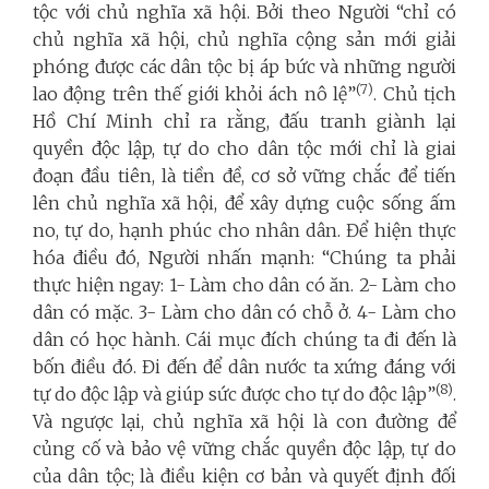
tộc với chủ nghĩa xã hội. Bởi theo Người “chỉ có
chủ nghĩa xã hội, chủ nghĩa cộng sản mới giải
phóng được các dân tộc bị áp bức và những người
(7)
lao động trên thế giới khỏi ách nô lệ”
. Chủ tịch
Hồ Chí Minh chỉ ra rằng, đấu tranh giành lại
quyền độc lập, tự do cho dân tộc mới chỉ là giai
đoạn đầu tiên, là tiền đề, cơ sở vững chắc để tiến
lên chủ nghĩa xã hội, để xây dựng cuộc sống ấm
no, tự do, hạnh phúc cho nhân dân. Để hiện thực
hóa điều đó, Người nhấn mạnh: “Chúng ta phải
thực hiện ngay: 1- Làm cho dân có ăn. 2- Làm cho
dân có mặc. 3- Làm cho dân có chỗ ở. 4- Làm cho
dân có học hành. Cái mục đích chúng ta đi đến là
bốn điều đó. Đi đến để dân nước ta xứng đáng với
(8)
tự do độc lập và giúp sức được cho tự do độc lập”
.
Và ngược lại, chủ nghĩa xã hội
là con đường để
củng cố và bảo vệ vững chắc quyền độc lập, tự do
của dân tộc; là điều kiện cơ bản và quyết định đối