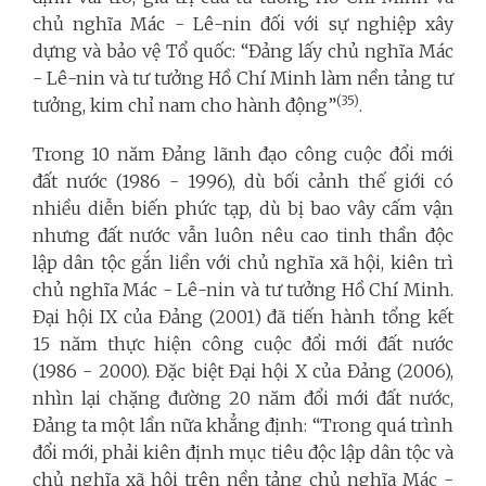
chủ nghĩa Mác - Lê-nin đối với sự nghiệp xây
dựng và
bảo vệ Tổ quốc
: “Đảng lấy chủ nghĩa Mác
- Lê-nin và tư tưởng Hồ Chí Minh làm nền tảng tư
(35)
tưởng, kim chỉ nam cho hành động”
.
Trong 10 năm Đảng lãnh đạo công cuộc đổi mới
đất nước (1986 - 1996), dù bối cảnh thế giới có
nhiều diễn biến phức tạp, dù bị bao vây cấm vận
nhưng đất nước vẫn luôn nêu cao tinh thần độc
lập dân tộc gắn liền với chủ nghĩa xã hội
, kiên trì
chủ nghĩa Mác - Lê-nin
và tư tưởng Hồ Chí Minh
.
Đại hội IX của Đảng (2001) đã tiến hành tổng kết
15 năm thực hiện công cuộc đổi mới đất nước
(1986 - 2000). Đặc biệt Đại hội X của Đảng (2006),
nhìn lại chặng đường 20 năm đổi mới đất nước,
Đảng ta một lần nữa khẳng định: “Trong quá trình
đổi mới, phải kiên định mục tiêu độc lập dân tộc và
chủ nghĩa xã hội trên nền tảng chủ nghĩa Mác -