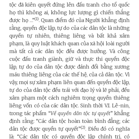
tộc đã kiên quyết đứng lên đấu tranh cho tổ quốc
họ thì không ai, không lực lượng gì chiến thắng
(1)
được họ …”
. Quan điểm đó của Người khẳng định
rằng, quyền độc lập, tự do của các dân tộc là những
quyền tự nhiên, thiêng liêng và bất khả xâm
phạm, là quy luật khách quan của xã hội loài người
mà tất cả các dân tộc đều được hưởng. Và công
cuộc đấu tranh giành, giữ và thực thi quyền độc
lập, tự do của dân tộc được đánh đổi bằng xương
máu thiêng liêng của các thế hệ, của cả dân tộc. Vì
vậy, mọi sự xâm phạm liên quan đến quyền độc lập,
tự do của dân tộc đều trái với đạo lý và lẽ phải, đều
xâm phạm một cách nghiêm trọng quyền thiêng
liêng vốn có của các dân tộc. Sinh thời V.I. Lê-nin,
trong tác phẩm “
Về quyền dân tộc tự quyết
” khẳng
định rằng: “Các dân tộc hoàn toàn bình đẳng; các
(2)
dân tộc được quyền tự quyết”
. Điều đó có nghĩa
là: “Các dân tộc có quyền độc lập chính trị, có