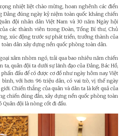
rọng nhiệt liệt chào mừng, hoan nghênh các điển
ng Đảng đúng ngày kỷ niệm toàn quốc kháng chiến
 Quân đội nhân dân Việt Nam và 30 năm Ngày hội
ủa các thành viên trong Đoàn, Tổng Bí thư, Chủ
g, xúc động trước sự phát triển, trưởng thành của
 toàn dân xây dựng nền quốc phòng toàn dân.
ngoại xâm nhòm ngó, trải qua bao nhiêu năm chiến
 ta, quân đội ta dưới sự lãnh đạo của Đảng, Bác Hồ,
t phấn đấu để có được cơ đồ như ngày hôm nay. Việt
ình, với hơn 96 triệu dân, có vai trò, vị thế ngày
giới. Chiến thắng của quân và dân ta là kết quả của
áng chiến đúng đắn, xây dựng nền quốc phòng toàn
ó Quân đội là nòng cốt đi đầu.