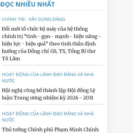
ĐỌC NHIỀU NHẤT
CHÍNH TRỊ - XÂY DỰNG ĐẢNG
Đổi mới tổ chức bộ máy của hệ thống
chính trị “tinh - gọn - mạnh - hiệu năng -
hiệu lực - hiệu quả” theo tinh thần định
hướng của Đồng chí GS, TS, Tổng Bí thư
Tô Lâm
HOẠT ĐỘNG CỦA LÃNH ĐẠO ĐẢNG VÀ NHÀ
NƯỚC
Hội nghị công bố thành lập Hội đồng Lý
luận Trung ương nhiệm kỳ 2026 - 2031
HOẠT ĐỘNG CỦA LÃNH ĐẠO ĐẢNG VÀ NHÀ
NƯỚC
Thủ tướng Chính phủ Phạm Minh Chính: