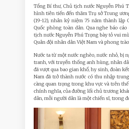
Tổng Bí thư, Chủ tịch nước Nguyễn Phú T
hình tiên tiến đến thăm Trụ sở Trung ươ
(19-12), nhân kỷ niệm 75 năm thành lập
Quốc phòng toàn dân. Qua nghe báo cáo c
tịch nước Nguyễn Phú Trọng bày tỏ vui mừn
Quân đội nhân dân Việt Nam và phong trào
Nước ta từ một nước nghèo, nước nhỏ, bị 
tranh, với truyền thống anh hùng, nhân dân
đã vượt qua bao gian khổ, hy sinh, đoàn kế
Nam đã trở thành nước có thu nhập trung b
càng quan trọng trong khu vực và trên thế 
chính nghĩa, của đường lối chủ trương kh
dân, mỗi người dân là một chiến sĩ, trong đ