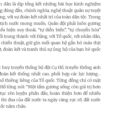
 dân là dịp tổng kết những bài học kinh nghiệm
g đúng đắn, chính nghĩa, nghệ thuật quân sự tuyệt
ng, với sự đoàn kết nhất trí của toàn dân tộc. Trong
ủ tịch nước mong muốn, Quân đội phải luôn gương
u hiện suy thoái, “tự diễn biến”, “tự chuyển hóa”
đối trung thành với Đảng, với Tổ quốc, với nhân dân,
 chiến thuật, giữ gìn mối quan hệ gắn bó máu thịt
t, đoàn kết và tranh thủ sự ủng hộ của bạn bè quốc
hát huy truyền thống bộ đội Cụ Hồ, truyền thống anh
àn kết thống nhất cao, phối hợp các lực lượng…
hổ thiêng liêng của Tổ quốc. Từng đồng chí có mặt
Hồ từng nói: “Một tấm gương sống còn giá trị hơn
p tục rèn luyện phấn đấu, hoàn thiện hơn để nhiều
thi đua của đất nước ta ngày càng rực rỡ, đất nước
uốc năm châu.