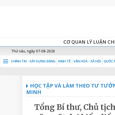
CƠ QUAN LÝ LUẬN CH
Thứ sáu, ngày 07-08-2026
CHÍNH TRỊ - XÂY DỰNG ĐẢNG
KINH TẾ
VĂN HÓA - XÃ HỘI
QUỐC P
HỌC TẬP VÀ LÀM THEO TƯ TƯỞ
MINH
Tổng Bí thư, Chủ tị