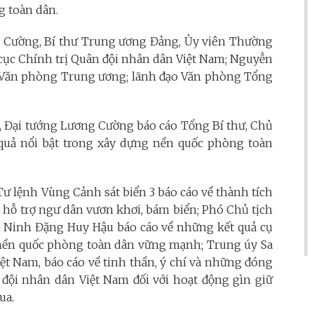
g toàn dân.
 Cường, Bí thư Trung ương Đảng, Ủy viên Thường
ục Chính trị Quân đội nhân dân Việt Nam; Nguyễn
 Văn phòng Trung ương; lãnh đạo Văn phòng Tổng
n, Đại tướng Lương Cường báo cáo Tổng Bí thư, Chủ
uả nổi bật trong xây dựng nền quốc phòng toàn
Tư lệnh Vùng Cảnh sát biển 3 báo cáo về thành tích
, hỗ trợ ngư dân vươn khơi, bám biển; Phó Chủ tịch
 Ninh Đặng Huy Hậu báo cáo về những kết quả cụ
g nền quốc phòng toàn dân vững mạnh; Trung úy Sa
ệt Nam, báo cáo về tinh thần, ý chí và những đóng
 đội nhân dân Việt Nam đối với hoạt động gìn giữ
ua.