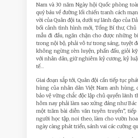
Nam và 30 năm Ngày hội Quốc phòng toàn
quý báu về đường lối chiến tranh cách mạn
vời của Quân đội ta, dưới sự lãnh đạo của Đả
bối cảnh tình hình mới, Tổng Bí thư, Ch
mẫu đi đầu, ngăn chặn cho được những biể
trong nội bộ, phải vô tư trong sáng, tuyệt 
không ngừng rèn luyện, phấn đấu, giỏi kỹ
với nhân dân, giữ nghiêm kỷ cương, kỷ luậ
tế…
Giai đoạn sắp tới, Quân đội cần tiếp tục p
hùng của nhân dân Việt Nam anh hùng, đo
bảo vệ vững chắc độc lập chủ quyền lãnh t
hôm nay phải làm sao xứng đáng như Bác 
một trăm bài diễn văn tuyên truyền”, tiế
người học tập, noi theo, làm cho vườn hoa 
ngày càng phát triển, sánh vai các cường q