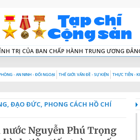
ÍNH TRỊ CỦA BAN CHẤP HÀNH TRUNG ƯƠNG ĐẢN
HÒNG - AN NINH - ĐỐI NGOẠI
THẾ GIỚI: VẤN ĐỀ - SỰ KIỆN
THỰC TIỄN - 
NG, ĐẠO ĐỨC, PHONG CÁCH HỒ CHÍ
ch nước Nguyễn Phú Trọng