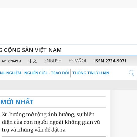
G CỘNG SẢN VIỆT NAM
ພາສາລາວ
中文
ENGLISH
ESPAÑOL
ISSN 2734-9071
KINH NGHIỆM
NGHIÊN CỨU - TRAO ĐỔI
THÔNG TIN LÝ LUẬN
MỚI NHẤT
Xu hướng mở rộng ảnh hưởng, sự hiện
diện của con người ngoài không gian vũ
trụ và những vấn đề đặt ra