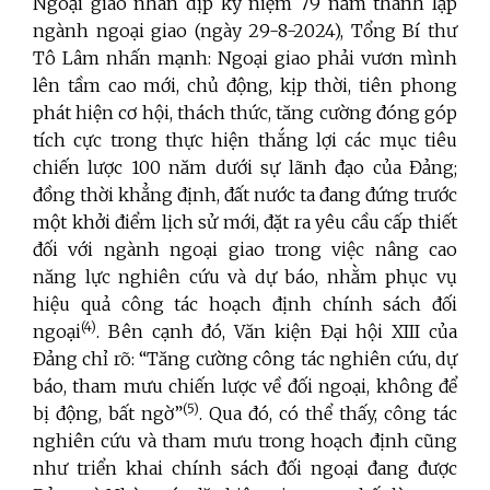
Ngoại giao nhân dịp kỷ niệm 79 năm thành lập
ngành ngoại giao (ngày 29-8-2024), Tổng Bí thư
Tô Lâm nhấn mạnh: Ngoại giao phải vươn mình
lên tầm cao mới, chủ động, kịp thời, tiên phong
phát hiện cơ hội, thách thức, tăng cường đóng góp
tích cực trong thực hiện thắng lợi các mục tiêu
chiến lược 100 năm dưới sự lãnh đạo của Đảng;
đồng thời khẳng định, đất nước ta đang đứng trước
một khởi điểm lịch sử mới, đặt ra yêu cầu cấp thiết
đối với ngành ngoại giao trong việc nâng cao
năng lực nghiên cứu và dự báo, nhằm phục vụ
hiệu quả công tác hoạch định chính sách đối
(4)
ngoại
. Bên cạnh đó, Văn kiện Đại hội XIII của
Đảng chỉ rõ: “Tăng cường công tác nghiên cứu, dự
báo, tham mưu chiến lược về đối ngoại, không để
(5)
bị động, bất ngờ”
. Qua đó, có thể thấy, công tác
nghiên cứu và tham mưu trong hoạch định cũng
như triển khai chính sách đối ngoại đang được