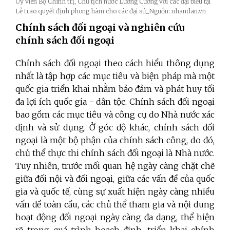
Ủy viên Bộ Chính trị, Chủ tịch nước Lương Cường với các đại biểu tại
Lễ trao quyết định phong hàm cho các đại sứ_Nguồn: nhandan.vn
Chính sách đối ngoại và nghiên cứu
chính sách đối ngoại
Chính sách đối ngoại theo cách hiểu thông dụng
nhất là tập hợp các mục tiêu và biện pháp mà một
quốc gia triển khai nhằm bảo đảm và phát huy tối
đa lợi ích quốc gia - dân tộc. Chính sách đối ngoại
bao gồm các mục tiêu và công cụ do Nhà nước xác
định và sử dụng. Ở góc độ khác, chính sách đối
ngoại là một bộ phận của chính sách công, do đó,
chủ thể thực thi chính sách đối ngoại là Nhà nước.
Tuy nhiên, trước mối quan hệ ngày càng chặt chẽ
giữa đối nội và đối ngoại, giữa các vấn đề của quốc
gia và quốc tế, cùng sự xuất hiện ngày càng nhiều
vấn đề toàn cầu, các chủ thể tham gia và nội dung
hoạt động đối ngoại ngày càng đa dạng, thể hiện
rõ trong quá trình hoạch định, triển khai chính