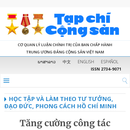
CƠ QUAN LÝ LUẬN CHÍNH TRỊ CỦA BAN CHẤP HÀNH
TRUNG ƯƠNG ĐẢNG CỘNG SẢN VIỆT NAM
ພາສາລາວ
中文
ENGLISH
ESPAÑOL
ISSN 2734-9071
HỌC TẬP VÀ LÀM THEO TƯ TƯỞNG,
ĐẠO ĐỨC, PHONG CÁCH HỒ CHÍ MINH
Tăng cường công tác