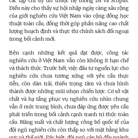
các tạp chí uy tín thuộc hệ thống ISI và Scopus.
Điều này cho thấy sự hội nhập ngày càng sâu rộng
của giới nghiên cứu Việt Nam vào cộng đồng học
thuật toàn cầu, đồng thời góp phần nâng cao chất
lượng hoạch định và thực thi chính sách đối ngoại
trong bối cảnh mới.
Bên cạnh những kết quả đạt được, công tác
nghiên cứu ở Việt Nam vẫn còn không ít hạn chế
và thách thức. Trước hết, việc đầu tư nguồn lực cho
nghiên cứu chưa tương xứng với yêu cầu thực
tiễn, còn dàn trải, thiếu trọng tâm và chưa hình
thành được những mũi nhọn chiến lược. Cơ sở vật
chất và hạ tầng phục vụ nghiên cứu nhìn chung
vẫn ở mức trung bình, chưa đáp ứng được yêu cầu
phát triển trong bối cảnh cạnh tranh tri thức toàn
cầu. Năng suất và chất lượng công bố quốc tế của
đội ngũ nghiên cứu còn thấp so với mặt bằng khu
vực và thế giới. Đặc biệt, đội ngũ cán bộ đầu ngành