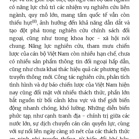
có năng lực chủ trì các nhiệm vụ nghiên cứu liên
ngành, quy mô lớn, mang tầm quốc tế vẫn còn
(8)
thiếu hụt
, ảnh hưởng đến khả năng dẫn dắt và
tạo đột phá trong nghiên cứu chính sách đối
ngoại, cũng như trong khoa học - xã hội nói
chung. Năng lực nghiên cứu, tham mưu chiến
lược của cán bộ Việt Nam còn nhiều hạn chế, chưa
có nhiều sản phẩm thông tin đối ngoại hấp dẫn,
cũng như chưa khai thác hiệu quả các phương tiện
truyền thông mới. Công tác nghiên cứu, phân tích
tình hình và dự báo chiến lược của Việt Nam hiện
nay cũng đối mặt với nhiều thách thức, phần lớn
bắt nguồn từ bối cảnh khu vực và thế giới biến
động nhanh chóng, khó lường. Những diễn biến
phức tạp, như cạnh tranh địa - chính trị giữa các
nước lớn, sự dịch chuyển cán cân quyền lực, cùng
với sự nổi lên ngày càng rõ nét của các thách thức
an ninh phi truyền thống, từ biến đổi khí hậu,