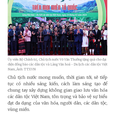
Ủy viên Bộ Chính trị, Chủ tịch nước Võ Văn Thưởng tặng quà cho đại
diện đồng bào các dân tộc và Làng Văn hoá - Du lịch các dân tộc Việt
Nam_Ảnh: TTXVN
Chủ tịch nước mong muốn, thời gian tới, sẽ tiếp
tục có nhiều sáng kiến, cách làm sáng tạo để
chung tay xây dựng không gian giao lưu văn hóa
các dân tộc Việt Nam, tôn trọng và bảo vệ sự biểu
đạt đa dạng của văn hóa, người dân, các dân tộc,
vùng miền.