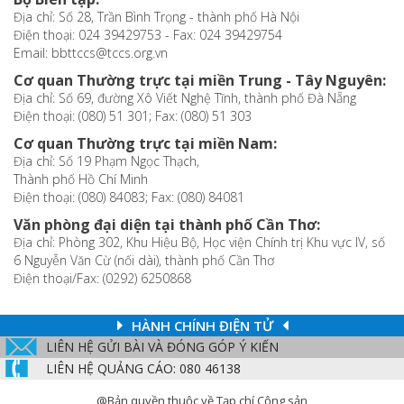
Địa chỉ: Số 28, Trần Bình Trọng - thành phố Hà Nội
Điện thoại: 024 39429753 - Fax: 024 39429754
Email: bbttccs@tccs.org.vn
Cơ quan Thường trực tại miền Trung - Tây Nguyên:
Địa chỉ: Số 69, đường Xô Viết Nghệ Tĩnh, thành phố Đà Nẵng
Điện thoại: (080) 51 301; Fax: (080) 51 303
Cơ quan Thường trực tại miền Nam:
Địa chỉ: Số 19 Phạm Ngọc Thạch,
Thành phố Hồ Chí Minh
Điện thoại: (080) 84083; Fax: (080) 84081
Văn phòng đại diện tại thành phố Cần Thơ:
Địa chỉ: Phòng 302, Khu Hiệu Bộ, Học viện Chính trị Khu vực IV, số
6 Nguyễn Văn Cừ (nối dài), thành phố Cần Thơ
Điện thoại/Fax: (0292) 6250868
HÀNH CHÍNH ĐIỆN TỬ
LIÊN HỆ GỬI BÀI VÀ ĐÓNG GÓP Ý KIẾN
LIÊN HỆ QUẢNG CÁO: 080 46138
@Bản quyền thuộc về Tạp chí Cộng sản