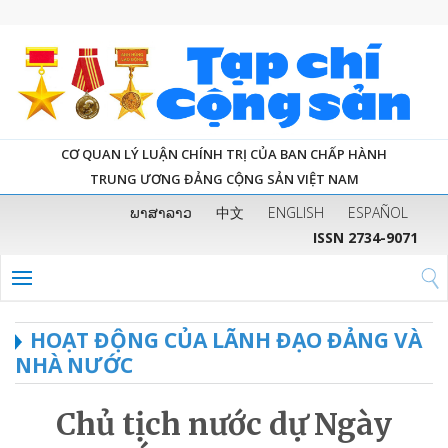
CƠ QUAN LÝ LUẬN CHÍNH TRỊ CỦA BAN CHẤP HÀNH
TRUNG ƯƠNG ĐẢNG CỘNG SẢN VIỆT NAM
ພາສາລາວ
中文
ENGLISH
ESPAÑOL
ISSN 2734-9071
HOẠT ĐỘNG CỦA LÃNH ĐẠO ĐẢNG VÀ
NHÀ NƯỚC
Chủ tịch nước dự Ngày