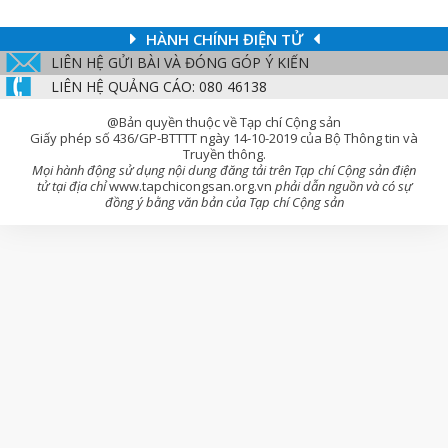
HÀNH CHÍNH ĐIỆN TỬ
LIÊN HỆ GỬI BÀI VÀ ĐÓNG GÓP Ý KIẾN
LIÊN HỆ QUẢNG CÁO: 080 46138
@Bản quyền thuộc về Tạp chí Cộng sản
Giấy phép số 436/GP-BTTTT ngày 14-10-2019 của Bộ Thông tin và
Truyền thông.
Mọi hành động sử dụng nội dung đăng tải trên Tạp chí Cộng sản điện
tử tại địa chỉ
www.tapchicongsan.org.vn
phải dẫn nguồn và có sự
đồng ý bằng văn bản của Tạp chí Cộng sản