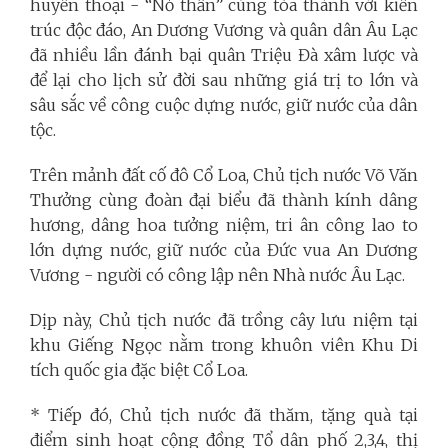
huyền thoại - “Nỏ thần” cùng tòa thành với kiến
trúc độc đáo, An Dương Vương và quân dân Âu Lạc
đã nhiều lần đánh bại quân Triệu Đà xâm lược và
để lại cho lịch sử đời sau những giá trị to lớn và
sâu sắc về công cuộc dựng nước, giữ nước của dân
tộc.
Trên mảnh đất cố đô Cổ Loa, Chủ tịch nước Võ Văn
Thưởng cùng đoàn đại biểu đã thành kính dâng
hương, dâng hoa tưởng niệm, tri ân công lao to
lớn dựng nước, giữ nước của Đức vua An Dương
Vương - người có công lập nên Nhà nước Âu Lạc.
Dịp này, Chủ tịch nước đã trồng cây lưu niệm tại
khu Giếng Ngọc nằm trong khuôn viên Khu Di
tích quốc gia đặc biệt Cổ Loa.
* Tiếp đó, Chủ tịch nước đã thăm, tặng quà tại
điểm sinh hoạt cộng đồng Tổ dân phố 2,3,4, thị