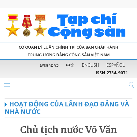
CƠ QUAN LÝ LUẬN CHÍNH TRỊ CỦA BAN CHẤP HÀNH
TRUNG ƯƠNG ĐẢNG CỘNG SẢN VIỆT NAM
ພາສາລາວ
中文
ENGLISH
ESPAÑOL
ISSN 2734-9071
HOẠT ĐỘNG CỦA LÃNH ĐẠO ĐẢNG VÀ
NHÀ NƯỚC
Chủ tịch nước Võ Văn