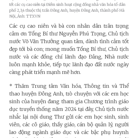
tết các cụ cao niên tại Điểm sinh hoạt cộng đồng nhà văn hóa tổ dân
phố 2,3,4 thuộc thị trấn Đông Anh, huyện Đông Anh, thành phố Hà
Nội_Ảnh: TTXVN
Các cụ cao niên và bà con nhân dân trân trọng
cảm ơn Tổng Bí thư Nguyễn Phú Trọng, Chủ tịch
nước Võ Văn Thưởng quan tâm, dành tình cảm tốt
đẹp tới bà con; mong muốn Tổng Bí thư, Chủ tịch
nước và các đồng chí lãnh đạo Đảng, Nhà nước
luôn mạnh khỏe, tiếp tục lãnh đạo đất nước ngày
càng phát triển mạnh mẽ hơn.
* Thăm Trung tâm Văn hóa, Thông tin và Thể
thao huyện Đông Anh, trò chuyện với các em học
sinh của huyện đang tham gia Chương trình giáo
dục truyền thống năm 2024 tại đây, Chủ tịch nước
nhắc lại nội dung Thư gửi các em học sinh, sinh
viên, các cô giáo, thầy giáo, cán bộ quản lý, người
lao động ngành giáo dục và các bậc phụ huynh