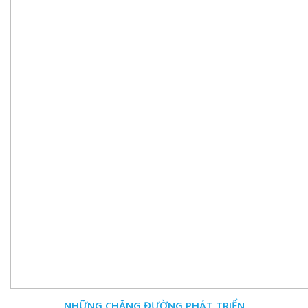
NHỮNG CHẶNG ĐƯỜNG PHÁT TRIỂN