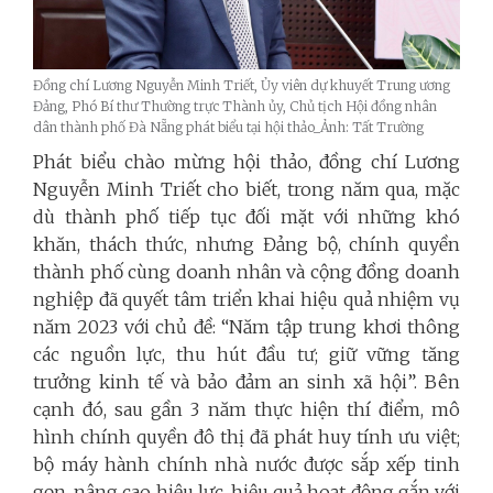
Đồng chí Lương Nguyễn Minh Triết, Ủy viên dự khuyết Trung ương
Đảng, Phó Bí thư Thường trực Thành ủy, Chủ tịch Hội đồng nhân
dân thành phố Đà Nẵng phát biểu tại hội thảo_Ảnh: Tất Trường
Phát biểu chào mừng hội thảo, đồng chí Lương
Nguyễn Minh Triết cho biết, trong năm qua, mặc
dù thành phố tiếp tục đối mặt với những khó
khăn, thách thức, nhưng Đảng bộ, chính quyền
thành phố cùng doanh nhân và cộng đồng doanh
nghiệp đã quyết tâm triển khai hiệu quả nhiệm vụ
năm 2023 với chủ đề: “Năm tập trung khơi thông
các nguồn lực, thu hút đầu tư; giữ vững tăng
trưởng kinh tế và bảo đảm an sinh xã hội”. Bên
cạnh đó, sau gần 3 năm thực hiện thí điểm, mô
hình chính quyền đô thị đã phát huy tính ưu việt;
bộ máy hành chính nhà nước được sắp xếp tinh
gọn, nâng cao hiệu lực, hiệu quả hoạt động gắn với