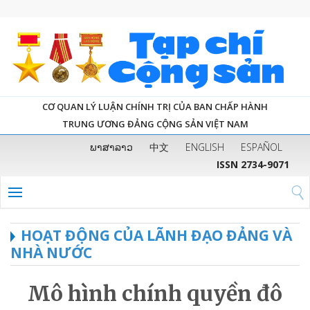
CƠ QUAN LÝ LUẬN CHÍNH TRỊ CỦA BAN CHẤP HÀNH
TRUNG ƯƠNG ĐẢNG CỘNG SẢN VIỆT NAM
ພາສາລາວ
中文
ENGLISH
ESPAÑOL
ISSN 2734-9071
HOẠT ĐỘNG CỦA LÃNH ĐẠO ĐẢNG VÀ
NHÀ NƯỚC
Mô hình chính quyền đô