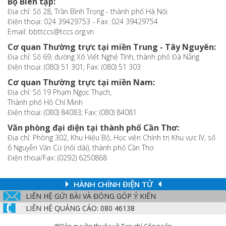
Bộ Biên tập:
Địa chỉ: Số 28, Trần Bình Trọng - thành phố Hà Nội
Điện thoại: 024 39429753 - Fax: 024 39429754
Email: bbttccs@tccs.org.vn
Cơ quan Thường trực tại miền Trung - Tây Nguyên:
Địa chỉ: Số 69, đường Xô Viết Nghệ Tĩnh, thành phố Đà Nẵng
Điện thoại: (080) 51 301; Fax: (080) 51 303
Cơ quan Thường trực tại miền Nam:
Địa chỉ: Số 19 Phạm Ngọc Thạch,
Thành phố Hồ Chí Minh
Điện thoại: (080) 84083; Fax: (080) 84081
Văn phòng đại diện tại thành phố Cần Thơ:
Địa chỉ: Phòng 302, Khu Hiệu Bộ, Học viện Chính trị Khu vực IV, số
6 Nguyễn Văn Cừ (nối dài), thành phố Cần Thơ
Điện thoại/Fax: (0292) 6250868
HÀNH CHÍNH ĐIỆN TỬ
LIÊN HỆ GỬI BÀI VÀ ĐÓNG GÓP Ý KIẾN
LIÊN HỆ QUẢNG CÁO: 080 46138
@Bản quyền thuộc về Tạp chí Cộng sản