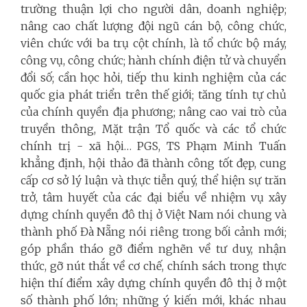
trường thuận lợi cho người dân, doanh nghiệp;
nâng cao chất lượng đội ngũ cán bộ, công chức,
viên chức với ba trụ cột chính, là tổ chức bộ máy,
công vụ, công chức; hành chính điện tử và chuyển
đổi số; cần học hỏi, tiếp thu kinh nghiệm của các
quốc gia phát triển trên thế giới; tăng tính tự chủ
của chính quyền địa phương; nâng cao vai trò của
truyền thông, Mặt trận Tổ quốc và các tổ chức
chính trị - xã hội… PGS, TS Phạm Minh Tuấn
khẳng định, hội thảo đã thành công tốt đẹp, cung
cấp cơ sở lý luận và thực tiễn quý, thể hiện sự trăn
trở, tâm huyết của các đại biểu về nhiệm vụ xây
dựng chính quyền đô thị ở Việt Nam nói chung và
thành phố Đà Nẵng nói riêng trong bối cảnh mới;
góp phần tháo gỡ điểm nghẽn về tư duy, nhận
thức, gỡ nút thắt về cơ chế, chính sách trong thực
hiện thí điểm xây dựng chính quyền đô thị ở một
số thành phố lớn; những ý kiến mới, khác nhau