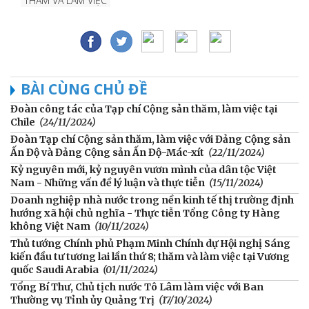
THĂM VÀ LÀM VIỆC
BÀI CÙNG CHỦ ĐỀ
Đoàn công tác của Tạp chí Cộng sản thăm, làm việc tại
Chile
(24/11/2024)
Đoàn Tạp chí Cộng sản thăm, làm việc với Đảng Cộng sản
Ấn Độ và Đảng Cộng sản Ấn Độ-Mác-xít
(22/11/2024)
Kỷ nguyên mới, kỷ nguyên vươn mình của dân tộc Việt
Nam - Những vấn đề lý luận và thực tiễn
(15/11/2024)
Doanh nghiệp nhà nước trong nền kinh tế thị trường định
hướng xã hội chủ nghĩa - Thực tiễn Tổng Công ty Hàng
không Việt Nam
(10/11/2024)
Thủ tướng Chính phủ Phạm Minh Chính dự Hội nghị Sáng
kiến đầu tư tương lai lần thứ 8; thăm và làm việc tại Vương
quốc Saudi Arabia
(01/11/2024)
Tổng Bí Thư, Chủ tịch nước Tô Lâm làm việc với Ban
Thường vụ Tỉnh ủy Quảng Trị
(17/10/2024)