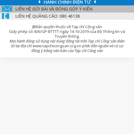
HÀNH CHÍNH ĐIỆN TỬ
LIÊN HỆ GỬI BÀI VÀ ĐÓNG GÓP Ý KIẾN
LIÊN HỆ QUẢNG CÁO: 080 46138
@Bản quyền thuộc về Tạp chí Cộng sản
Giấy phép số 436/GP-BTTTT ngày 14-10-2019 của Bộ Thông tin và
Truyền thông.
Mọi hành động sử dụng nội dung đăng tải trên Tạp chí Cộng sản điện
tử tại địa chỉ
www.tapchicongsan.org.vn
phải dẫn nguồn và có sự
đồng ý bằng văn bản của Tạp chí Cộng sản