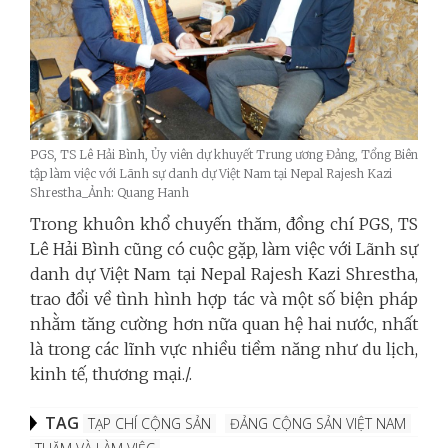
PGS, TS Lê Hải Bình, Ủy viên dự khuyết Trung ương Đảng, Tổng Biên
tập làm việc với Lãnh sự danh dự Việt Nam tại Nepal Rajesh Kazi
Shrestha_Ảnh: Quang Hanh
Trong khuôn khổ chuyến thăm, đồng chí PGS, TS
Lê Hải Bình cũng có cuộc gặp, làm việc với Lãnh sự
danh dự Việt Nam tại Nepal Rajesh Kazi Shrestha,
trao đổi về tình hình hợp tác và một số biện pháp
nhằm tăng cường hơn nữa quan hệ hai nước, nhất
là trong các lĩnh vực nhiều tiềm năng như du lịch,
kinh tế, thương mại./.
TAG
TẠP CHÍ CỘNG SẢN
ĐẢNG CỘNG SẢN VIỆT NAM