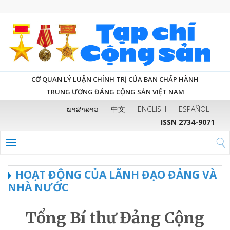
CƠ QUAN LÝ LUẬN CHÍNH TRỊ CỦA BAN CHẤP HÀNH
TRUNG ƯƠNG ĐẢNG CỘNG SẢN VIỆT NAM
ພາສາລາວ
中文
ENGLISH
ESPAÑOL
ISSN 2734-9071
HOẠT ĐỘNG CỦA LÃNH ĐẠO ĐẢNG VÀ
NHÀ NƯỚC
Tổng Bí thư Đảng Cộng