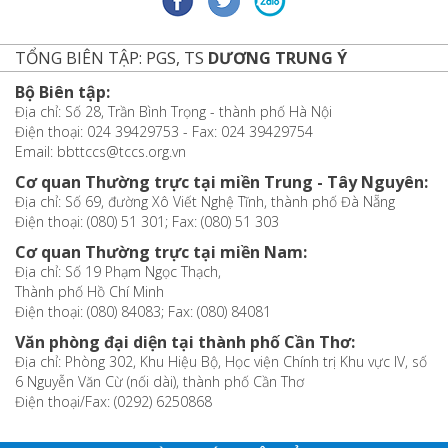
TỔNG BIÊN TẬP: PGS, TS
DƯƠNG TRUNG Ý
Bộ Biên tập:
Địa chỉ: Số 28, Trần Bình Trọng - thành phố Hà Nội
Điện thoại: 024 39429753 - Fax: 024 39429754
Email: bbttccs@tccs.org.vn
Cơ quan Thường trực tại miền Trung - Tây Nguyên:
Địa chỉ: Số 69, đường Xô Viết Nghệ Tĩnh, thành phố Đà Nẵng
Điện thoại: (080) 51 301; Fax: (080) 51 303
Cơ quan Thường trực tại miền Nam:
Địa chỉ: Số 19 Phạm Ngọc Thạch,
Thành phố Hồ Chí Minh
Điện thoại: (080) 84083; Fax: (080) 84081
Văn phòng đại diện tại thành phố Cần Thơ:
Địa chỉ: Phòng 302, Khu Hiệu Bộ, Học viện Chính trị Khu vực IV, số
6 Nguyễn Văn Cừ (nối dài), thành phố Cần Thơ
Điện thoại/Fax: (0292) 6250868