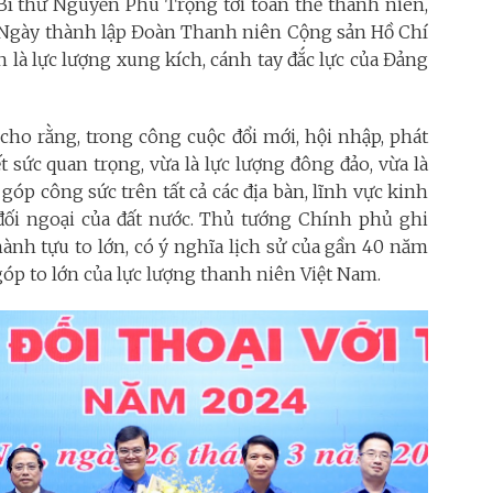
 Bí thư Nguyễn Phú Trọng tới toàn thể thanh niên,
Ngày thành lập Đoàn Thanh niên Cộng sản Hồ Chí
 là lực lượng xung kích, cánh tay đắc lực của Đảng
cho rằng, trong công cuộc đổi mới, hội nhập, phát
t sức quan trọng, vừa là lực lượng đông đảo, vừa là
góp công sức trên tất cả các địa bàn, lĩnh vực kinh
, đối ngoại của đất nước. Thủ tướng Chính phủ ghi
nh tựu to lớn, có ý nghĩa lịch sử của gần 40 năm
góp to lớn của lực lượng thanh niên Việt Nam.