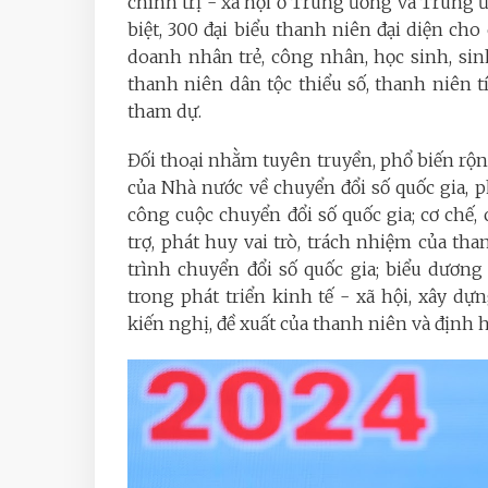
chính trị - xã hội ở Trung ương và Trun
biệt, 300 đại biểu thanh niên đại diện cho
doanh nhân trẻ, công nhân, học sinh, sin
thanh niên dân tộc thiểu số, thanh niên t
tham dự.
Đối thoại nhằm tuyên truyền, phổ biến rộn
của Nhà nước về chuyển đổi số quốc gia, p
công cuộc chuyển đổi số quốc gia; cơ chế,
trợ, phát huy vai trò, trách nhiệm của t
trình chuyển đổi số quốc gia; biểu dương
trong phát triển kinh tế - xã hội, xây d
kiến nghị, đề xuất của thanh niên và định h