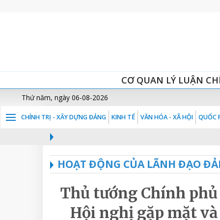
CƠ QUAN LÝ LUẬN CH
Thứ năm, ngày 06-08-2026
CHÍNH TRỊ - XÂY DỰNG ĐẢNG
KINH TẾ
VĂN HÓA - XÃ HỘI
QUỐC P
HOẠT ĐỘNG CỦA LÃNH ĐẠO ĐẢ
Thủ tướng Chính phu
Hội nghị gặp mặt và 