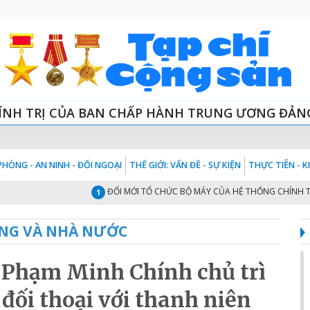
ÍNH TRỊ CỦA BAN CHẤP HÀNH TRUNG ƯƠNG ĐẢN
HÒNG - AN NINH - ĐỐI NGOẠI
THẾ GIỚI: VẤN ĐỀ - SỰ KIỆN
THỰC TIỄN - 
ĐỔI MỚI TỔ CHỨC BỘ MÁY CỦA HỆ THỐNG CHÍNH TRỊ “TINH -
1
NG VÀ NHÀ NƯỚC
̉ Phạm Minh Chính chủ trì
đối thoại với thanh niên