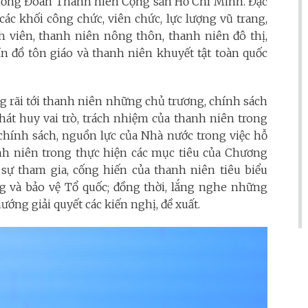
g ương Đoàn Thanh niên Cộng sản Hồ Chí Minh. Đặc
 các khối công chức, viên chức, lực lượng vũ trang,
h viên, thanh niên nông thôn, thanh niên đô thị,
ín đồ tôn giáo và thanh niên khuyết tật toàn quốc
g rãi tới thanh niên những chủ trương, chính sách
hát huy vai trò, trách nhiệm của thanh niên trong
 chính sách, nguồn lực của Nhà nước trong việc hỗ
hanh niên trong thực hiện các mục tiêu của Chương
 sự tham gia, cống hiến của thanh niên tiêu biểu
ựng và bảo vệ Tổ quốc; đồng thời, lắng nghe những
ướng giải quyết các kiến nghị, đề xuất.