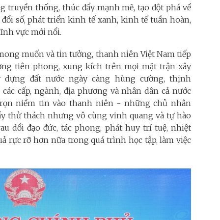
ng truyền thống, thúc đẩy mạnh mẽ, tạo đột phá về
ổi số, phát triển kinh tế xanh, kinh tế tuần hoàn,
 lĩnh vực mới nổi.
ng muốn và tin tưởng, thanh niên Việt Nam tiếp
lượng tiên phong, xung kích trên mọi mặt trận xây
y dựng đất nước ngày càng hùng cường, thịnh
các cấp, ngành, địa phương và nhân dân cả nước
 trọn niềm tin vào thanh niên - những chủ nhân
đầy thử thách nhưng vô cùng vinh quang và tự hào
au dồi đạo đức, tác phong, phát huy trí tuệ, nhiệt
uả rực rỡ hơn nữa trong quá trình học tập, làm việc