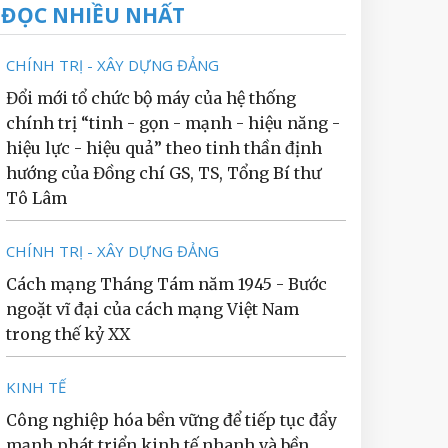
ĐỌC NHIỀU NHẤT
CHÍNH TRỊ - XÂY DỰNG ĐẢNG
Đổi mới tổ chức bộ máy của hệ thống
chính trị “tinh - gọn - mạnh - hiệu năng -
hiệu lực - hiệu quả” theo tinh thần định
hướng của Đồng chí GS, TS, Tổng Bí thư
Tô Lâm
CHÍNH TRỊ - XÂY DỰNG ĐẢNG
Cách mạng Tháng Tám năm 1945 - Bước
ngoặt vĩ đại của cách mạng Việt Nam
trong thế kỷ XX
KINH TẾ
Công nghiệp hóa bền vững để tiếp tục đẩy
mạnh phát triển kinh tế nhanh và bền