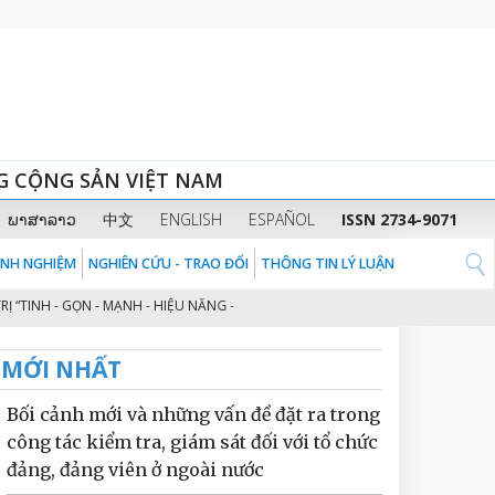
G CỘNG SẢN VIỆT NAM
ພາສາລາວ
中文
ENGLISH
ESPAÑOL
ISSN 2734-9071
KINH NGHIỆM
NGHIÊN CỨU - TRAO ĐỔI
THÔNG TIN LÝ LUẬN
 GỌN - MẠNH - HIỆU NĂNG - HIỆU LỰC - HIỆU QUẢ” THEO TINH THẦN ĐỊNH HƯ
MỚI NHẤT
Bối cảnh mới và những vấn đề đặt ra trong
công tác kiểm tra, giám sát đối với tổ chức
đảng, đảng viên ở ngoài nước