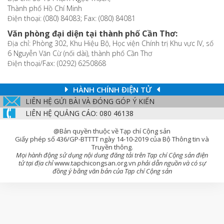
Thành phố Hồ Chí Minh
Điện thoại: (080) 84083; Fax: (080) 84081
Văn phòng đại diện tại thành phố Cần Thơ:
Địa chỉ: Phòng 302, Khu Hiệu Bộ, Học viện Chính trị Khu vực IV, số
6 Nguyễn Văn Cừ (nối dài), thành phố Cần Thơ
Điện thoại/Fax: (0292) 6250868
HÀNH CHÍNH ĐIỆN TỬ
LIÊN HỆ GỬI BÀI VÀ ĐÓNG GÓP Ý KIẾN
LIÊN HỆ QUẢNG CÁO: 080 46138
@Bản quyền thuộc về Tạp chí Cộng sản
Giấy phép số 436/GP-BTTTT ngày 14-10-2019 của Bộ Thông tin và
Truyền thông.
Mọi hành động sử dụng nội dung đăng tải trên Tạp chí Cộng sản điện
tử tại địa chỉ
www.tapchicongsan.org.vn
phải dẫn nguồn và có sự
đồng ý bằng văn bản của Tạp chí Cộng sản