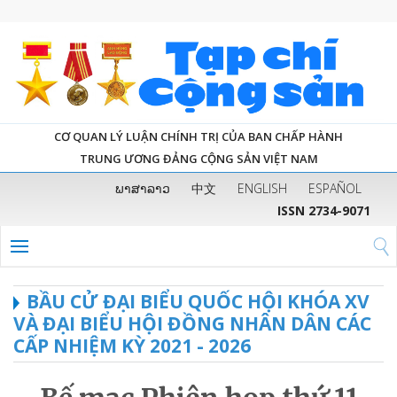
CƠ QUAN LÝ LUẬN CHÍNH TRỊ CỦA BAN CHẤP HÀNH
TRUNG ƯƠNG ĐẢNG CỘNG SẢN VIỆT NAM
ພາສາລາວ
中文
ENGLISH
ESPAÑOL
ISSN 2734-9071
BẦU CỬ ĐẠI BIỂU QUỐC HỘI KHÓA XV
VÀ ĐẠI BIỂU HỘI ĐỒNG NHÂN DÂN CÁC
CẤP NHIỆM KỲ 2021 - 2026