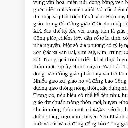
vùng văn hóa:
miền núi, đồng bằng, ven b
giữa miền núi và miền xuôi. Với đặc điểm đ
du nhập và phát triển từ rất sớm
.
Hiện nay, 
giáo
; trong đó, Công giáo được du nhập t
XIX, đầu thế kỷ XX, với trung tâm là giáo
Công giáo, chiếm 16% dân số toàn tỉnh; có
nhà nguyện. Một số địa phương có tỷ lệ 
Sơn (các xã Văn Hải, Kim Mỹ, Kim Trung, Cồ
số). Trong quá trình triển khai thực hi
thôn mới, cấp ủy, chính quyền, Mặt trận T
đồng bào Công giáo phát huy vai trò làm
Nhiều giáo xứ, giáo họ và đồng bào Công
đường giao thông nông thôn, xây dựng nhà
Trong đó, tiêu biểu có thể kể đến như: 
giáo đạt chuẩn nông thôn mới; huyện Nho
chuẩn nông thôn mới, có 42/42 giáo họ h
đường làng, ngõ xóm; huyện Yên Khánh đ
mới và các xã có đông đồng bào Công giá