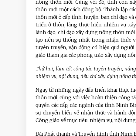
nông thôn mới. Cùng với đó, tỉnh còn x
thôn mới một cách đồng bộ. Thành lập cá
thôn mới ở cấp tỉnh, huyện; ban chỉ đạo và
triển ở thôn, làng thực hiện nhiệm vụ x
lãnh đạo, chỉ đạo xây dựng nông thôn mới v
tạo nên sự thống nhất trong nhận thức v
tuyên truyền, vận động có hiệu quả người
giáo tham gia các phong trào xây dựng nô
Thứ hai, làm tốt công tác tuyên truyền, nân
nhiệm vụ, nội dung, tiêu chí xây dựng nông t
Ngay từ những ngày đầu triển khai thực h
thôn mới, cùng với việc hoàn thiện công tá
quyền các cấp, các ngành của tỉnh Ninh Bìn
sự chuyển biến về nhận thức và hành độn
Công giáo về mục tiêu, nhiệm vụ, nội dung
Đài Phát thanh và Truyền hình tỉnh Ninh Bì