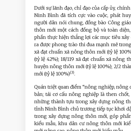
Dưới sự lãnh đạo, chỉ đạo của cấp ủy, chính
Ninh Bình đã
tích cực vào cuộc, phát hu
người dân nói chung, đồng bào Công giáo
thôn mới một cách đồng bộ và toàn diện,
phần thực hiện thắng lợi các mục tiêu xâ
ra được phong trào thi đua mạnh mẽ tron
xã đạt chuẩn xã nông thôn mới (tỷ lệ 100
(tỷ lệ 42%); 18/119 xã đạt chuẩn xã nông 
huyện nông thôn mới (tỷ lệ 100%); 2/2 t
(3)
mới (tỷ lệ 100%)
.
Quán triệt quan điểm “nông nghiệp, nông d
bản; tái cơ cấu nông nghiệp là then chốt
những thành tựu trong xây dựng nông thôn
tỉnh Ninh Bình chủ trương tiếp tục khơi dậ
trong xây dựng nông thôn mới, góp phần
kiểu mẫu, khu dân cư nông thôn mới kiể
mới nâng cao, nông thôn mới kiểu mẫu.