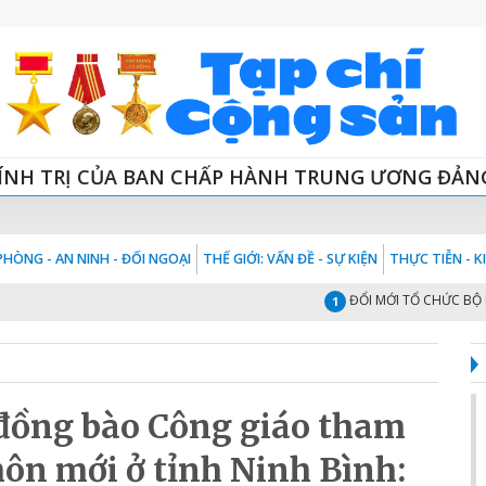
ÍNH TRỊ CỦA BAN CHẤP HÀNH TRUNG ƯƠNG ĐẢN
HÒNG - AN NINH - ĐỐI NGOẠI
THẾ GIỚI: VẤN ĐỀ - SỰ KIỆN
THỰC TIỄN - 
ĐỔI MỚI TỔ CHỨC BỘ MÁY C
1
 đồng bào Công giáo tham
ôn mới ở tỉnh Ninh Bình: