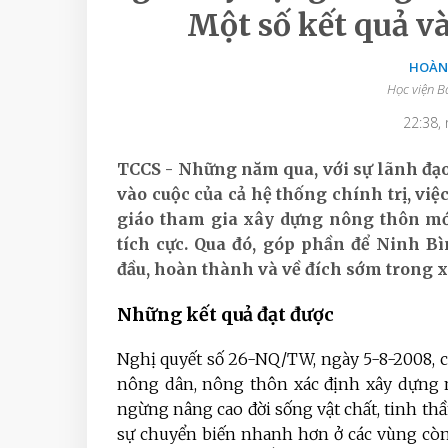
Một số kết quả v
HOÀN
Học viện B
22:38,
TCCS - Những năm qua, với sự lãnh đạo,
vào cuộc của cả hệ thống chính trị, vi
giáo tham gia xây dựng nông thôn mới
tích cực. Qua đó, góp phần để Ninh B
đầu, hoàn thành và về đích sớm trong 
Những kết quả đạt được
Nghị quyết số 26-NQ/TW, ngày 5-8-2008, 
nông dân, nông thôn
xác định xây dựng n
ngừng nâng cao đời sống vật chất, tinh thầ
sự chuyển biến nhanh hơn ở các vùng còn