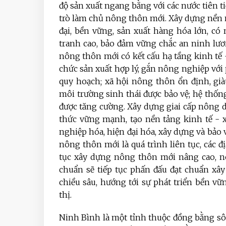
độ sản xuất ngang bằng với các nước tiên ti
trò làm chủ nông thôn mới. Xây dựng nền 
đại, bền vững, sản xuất hàng hóa lớn, có
tranh cao, bảo đảm vững chắc an ninh lươn
nông thôn mới có kết cấu hạ tầng kinh tế - 
chức sản xuất hợp lý, gắn nông nghiệp với 
quy hoạch; xã hội nông thôn ổn định, già
môi trường sinh thái được bảo vệ; hệ thốn
được tăng cường. Xây dựng giai cấp nông 
thức vững mạnh, tạo nền tảng kinh tế - 
nghiệp hóa, hiện đại hóa, xây dựng và bảo 
nông thôn mới là quá trình liên tục, các
tục xây dựng nông thôn mới nâng cao, n
chuẩn sẽ tiếp tục phấn đấu đạt chuẩn xâ
chiều sâu, hướng tới sự phát triển bền vữ
thị.
Ninh Bình là một tỉnh thuộc đồng bằng s