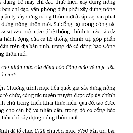
ây dựng bộ máy chỉ đạo thực hiện xây dựng nông
c ban chỉ đạo, văn phòng điều phối xây dựng nông
 quản lý xây dựng nông thôn mới ở cấp xã; ban phát
ây dựng nông thôn mới. Sự đồng bộ trong công tác
à sự vào cuộc của cả hệ thống chính trị các cấp đã
à hành động của cả hệ thống chính trị, góp phần
 dân trên địa bàn tỉnh, trong đó có đồng bào Công
ng thôn mới.
g cao nhận thức của đồng bào Công giáo về mục tiêu,
hôn mới.
iện Chương trình mục tiêu quốc gia xây dựng nông
c tổ chức, công tác tuyên truyền được cấp ủy, chính
h chú trọng triển khai thực hiện, qua đó, tạo được
g cho cán bộ và nhân dân, trong đó có đồng bào
, tiêu chí xây dựng nông thôn mới.
nh đã tổ chức 1.728 chuyên mục, 5.750 bản tin, bài,