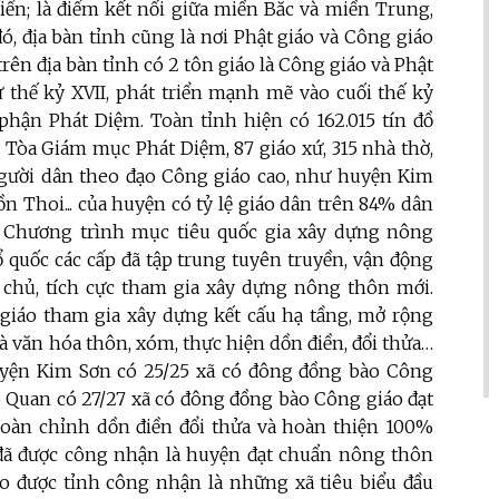
iển; là điểm kết nối giữa miền Bắc và miền Trung,
ó, địa bàn tỉnh cũng là nơi Phật giáo và Công giáo
trên địa bàn tỉnh có 2 tôn giáo là Công giáo và Phật
ừ thế kỷ XVII, phát triển mạnh mẽ vào cuối thế kỷ
 phận Phát Diệm. Toàn tỉnh hiện có 162.015 tín đồ
 Tòa Giám mục Phát Diệm, 87 giáo xứ, 315 nhà thờ,
người dân theo đạo Công giáo cao, như huyện Kim
n Thoi... của huyện có tỷ lệ giáo dân trên 84% dân
ện Chương trình mục tiêu quốc gia xây dựng nông
ổ quốc các cấp đã tập trung tuyên truyền, vận động
 chủ, tích cực tham gia xây dựng nông thôn mới.
 giáo tham gia xây dựng kết cấu hạ tầng, mở rộng
 văn hóa thôn, xóm, thực hiện dồn điền, đổi thửa…
huyện Kim Sơn có 25/25 xã có đông đồng bào Công
 Quan có 27/27 xã có đông đồng bào Công giáo đạt
oàn chỉnh dồn điền đổi thửa và hoàn thiện 100%
ã được công nhận là huyện đạt chuẩn nông thôn
o được tỉnh công nhận là những xã tiêu biểu đầu