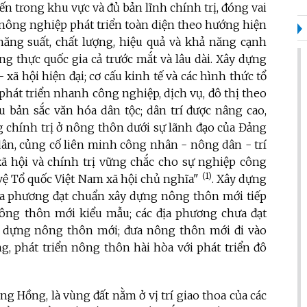
ến trong khu vực và đủ bản lĩnh chính trị, đóng vai
nông nghiệp phát triển toàn diện theo hướng hiện
 năng suất, chất lượng, hiệu quả và khả năng cạnh
g thực quốc gia cả trước mắt và lâu dài. Xây dựng
xã hội hiện đại; cơ cấu kinh tế và các hình thức tổ
phát triển nhanh công nghiệp, dịch vụ, đô thị theo
u bản sắc văn hóa dân tộc; dân trí được nâng cao,
g chính trị ở nông thôn dưới sự lãnh đạo của Đảng
dân, củng cố liên minh công nhân - nông dân - trí
xã hội và chính trị vững chắc cho sự nghiệp công
(1)
vệ Tổ quốc Việt Nam xã hội chủ nghĩa"
. Xây dựng
 địa phương đạt chuẩn xây dựng nông thôn mới tiếp
ông thôn mới kiểu mẫu; các địa phương chưa đạt
y dựng nông thôn mới; đưa nông thôn mới đi vào
ng, phát triển nông thôn hài hòa với phát triển đô
ông Hồng,
là vùng đất nằm ở vị trí giao thoa của các