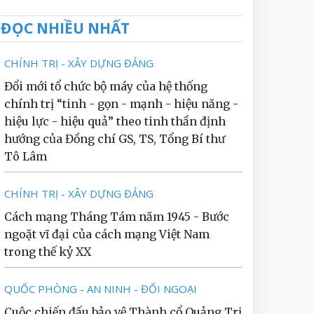
ĐỌC NHIỀU NHẤT
CHÍNH TRỊ - XÂY DỰNG ĐẢNG
Đổi mới tổ chức bộ máy của hệ thống
chính trị “tinh - gọn - mạnh - hiệu năng -
hiệu lực - hiệu quả” theo tinh thần định
hướng của Đồng chí GS, TS, Tổng Bí thư
Tô Lâm
CHÍNH TRỊ - XÂY DỰNG ĐẢNG
Cách mạng Tháng Tám năm 1945 - Bước
ngoặt vĩ đại của cách mạng Việt Nam
trong thế kỷ XX
QUỐC PHÒNG - AN NINH - ĐỐI NGOẠI
Cuộc chiến đấu bảo vệ Thành cổ Quảng Trị