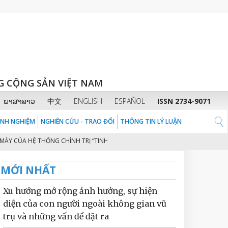
G CỘNG SẢN VIỆT NAM
ພາສາລາວ
中文
ENGLISH
ESPAÑOL
ISSN 2734-9071
KINH NGHIỆM
NGHIÊN CỨU - TRAO ĐỔI
THÔNG TIN LÝ LUẬN
ỦA HỆ THỐNG CHÍNH TRỊ “TINH - GỌN - MẠNH - HIỆU NĂNG - HIỆU LỰC - HIỆ
MỚI NHẤT
Xu hướng mở rộng ảnh hưởng, sự hiện
diện của con người ngoài không gian vũ
trụ và những vấn đề đặt ra