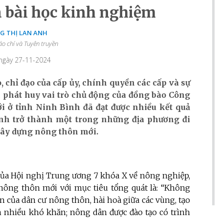
à bài học kinh nghiệm
G THỊ LAN ANH
áo chí và Tuyên truyền
 ngày 27-11-2024
 chỉ đạo của cấp ủy, chính quyền các cấp và sự
ệc phát huy vai trò chủ động của đồng bào Công
 ở tỉnh Ninh Bình đã đạt được nhiều kết quả
ình trở thành một trong những địa phương đi
xây dựng nông thôn mới.
của Hội nghị Trung ương 7 khóa X về nông nghiệp,
ông thôn mới với mục tiêu tổng quát là: “
Không
n của dân cư nông thôn, hài hoà giữa các vùng, tạo
 nhiều khó khăn; nông dân được đào tạo có trình