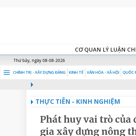
CƠ QUAN LÝ LUẬN CH
Thứ bảy, ngày 08-08-2026
CHÍNH TRỊ - XÂY DỰNG ĐẢNG
KINH TẾ
VĂN HÓA - XÃ HỘI
QUỐC P
THỰC TIỄN - KINH NGHIỆM
Phát huy vai trò của
gia xây dựng nông th