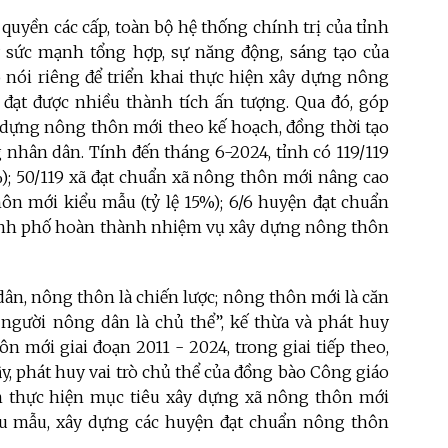
 quyền các cấp, toàn bộ hệ thống chính trị của t
ỉnh
y sức mạnh tổng hợp, sự năng động, sáng tạo của
 nói riêng để triển khai thực hiện xây dựng nông
 đạt được nhiều thành tích ấn tượng
.
Qua đó, góp
y dựng nông thôn mới theo kế hoạch, đồng thời tạo
g nhân dân.
Tính đến tháng 6-2024, tỉnh có 119/119
%); 50/119 xã đạt chuẩn xã nông thôn mới nâng cao
thôn mới kiểu mẫu (tỷ lệ 15%); 6/6 huyện đạt chuẩn
hành phố hoàn thành nhiệm vụ xây dựng nông thôn
ân, nông thôn là chiến lược; nông thôn mới là căn
, người nông dân là chủ thể”, kế thừa và phát huy
 mới giai đoạn 2011 - 2024, trong giai tiếp theo,
y, phát huy vai trò chủ thể của đồng bào Công giáo
 thực hiện mục tiêu xây dựng xã nông thôn mới
u mẫu, xây dựng các huyện đạt chuẩn nông thôn