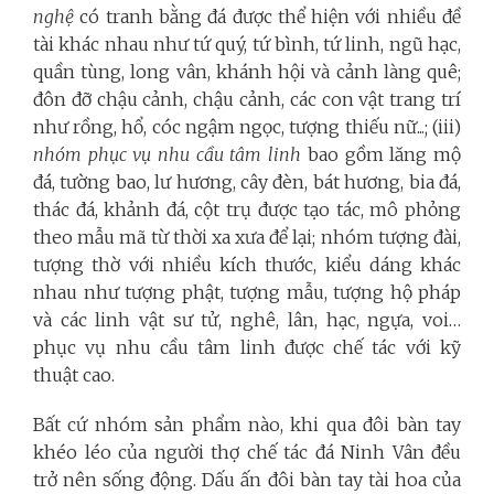
nghệ
có tranh bằng đá được thể hiện với nhiều đề
tài khác nhau như tứ quý, tứ bình, tứ linh, ngũ hạc,
quần tùng, long vân, khánh hội và cảnh làng quê;
đôn đỡ chậu cảnh, chậu cảnh, các con vật trang trí
như rồng, hổ, cóc ngậm ngọc, tượng thiếu nữ...; (iii)
nhóm phục vụ nhu cầu tâm linh
bao gồm lăng mộ
đá, tường bao, lư hương, cây đèn, bát hương, bia đá,
thác đá, khảnh đá, cột trụ được tạo tác, mô phỏng
theo mẫu mã từ thời xa xưa để lại; nhóm tượng đài,
tượng thờ với nhiều kích thước, kiểu dáng khác
nhau như tượng phật, tượng mẫu, tượng hộ pháp
và các linh vật sư tử, nghê, lân, hạc, ngựa, voi…
phục vụ nhu cầu tâm linh được chế tác với kỹ
thuật cao.
Bất cứ nhóm sản phẩm nào, khi qua đôi bàn tay
khéo léo của người thợ chế tác đá Ninh Vân đều
trở nên sống động. Dấu ấn đôi bàn tay tài hoa của