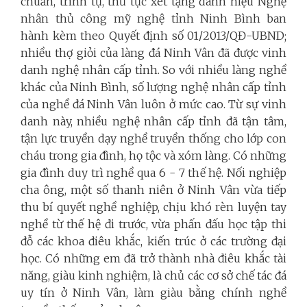
chuẩn, trình tự, thủ tục xét tặng danh hiệu Nghệ
nhân thủ công mỹ nghệ tỉnh Ninh Bình ban
hành kèm theo Quyết định số 01/2013/QĐ-UBND;
nhiều thợ giỏi của làng đá Ninh Vân đã được vinh
danh nghệ nhân cấp tỉnh. So với nhiều làng nghề
khác của Ninh Bình, số lượng nghệ nhân cấp tỉnh
của nghề đá Ninh Vân luôn ở mức cao. Từ sự vinh
danh này, nhiều nghệ nhân cấp tỉnh đã tận tâm,
tận lực truyền dạy nghề truyền thống cho lớp con
cháu trong gia đình, họ tộc và xóm làng. Có những
gia đình duy trì nghề qua 6 - 7 thế hệ. Nối nghiệp
cha ông, một số thanh niên ở Ninh Vân vừa tiếp
thu bí quyết nghề nghiệp, chịu khó rèn luyện tay
nghề từ thế hệ đi trước, vừa phấn đấu học tập thi
đỗ các khoa điêu khắc, kiến trúc ở các trường đại
học. Có những em đã trở thành nhà điêu khắc tài
năng, giàu kinh nghiệm, là chủ các cơ sở chế tác đá
uy tín ở Ninh Vân, làm giàu bằng chính nghề