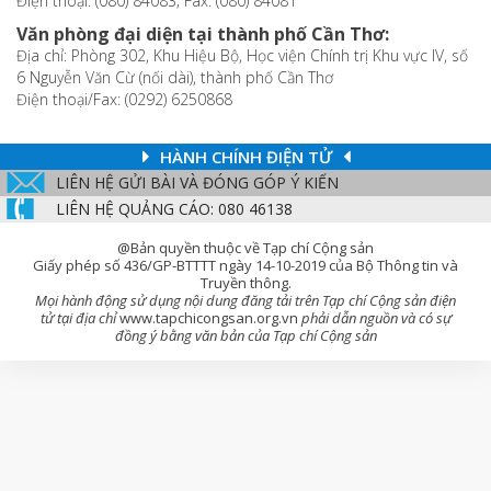
Điện thoại: (080) 84083; Fax: (080) 84081
Văn phòng đại diện tại thành phố Cần Thơ:
Địa chỉ: Phòng 302, Khu Hiệu Bộ, Học viện Chính trị Khu vực IV, số
6 Nguyễn Văn Cừ (nối dài), thành phố Cần Thơ
Điện thoại/Fax: (0292) 6250868
HÀNH CHÍNH ĐIỆN TỬ
LIÊN HỆ GỬI BÀI VÀ ĐÓNG GÓP Ý KIẾN
LIÊN HỆ QUẢNG CÁO: 080 46138
@Bản quyền thuộc về Tạp chí Cộng sản
Giấy phép số 436/GP-BTTTT ngày 14-10-2019 của Bộ Thông tin và
Truyền thông.
Mọi hành động sử dụng nội dung đăng tải trên Tạp chí Cộng sản điện
tử tại địa chỉ
www.tapchicongsan.org.vn
phải dẫn nguồn và có sự
đồng ý bằng văn bản của Tạp chí Cộng sản