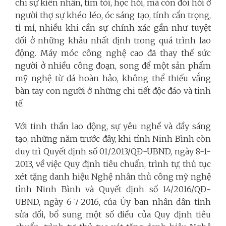
chỉ sự kiên nhẫn, tìm tòi, học hỏi, mà còn đòi hỏi ở
người thợ sự khéo léo, óc sáng tạo, tính cẩn trọng,
tỉ mỉ, nhiều khi cần sự chính xác gần như tuyệt
đối ở những khâu nhất định trong quá trình lao
động. Máy móc công nghệ cao đã thay thế sức
người ở nhiều công đoạn, song để một sản phẩm
mỹ nghệ từ đá hoàn hảo, không thể thiếu vắng
bàn tay con người ở những chi tiết độc đáo và tinh
tế.
Với tinh thần lao động, sự yêu nghề và đầy sáng
tạo, những năm trước đây, khi tỉnh Ninh Bình còn
duy trì Quyết định số 01/2013/QĐ-UBND, ngày 8-1-
2013, về việc Quy định tiêu chuẩn, trình tự, thủ tục
xét tặng danh hiệu Nghệ nhân thủ công mỹ nghệ
tỉnh Ninh Bình và Quyết định số 14/2016/QĐ-
UBND, ngày 6-7-2016, của Ủy ban nhân dân tỉnh
sửa đổi, bổ sung một số điều của Quy định tiêu