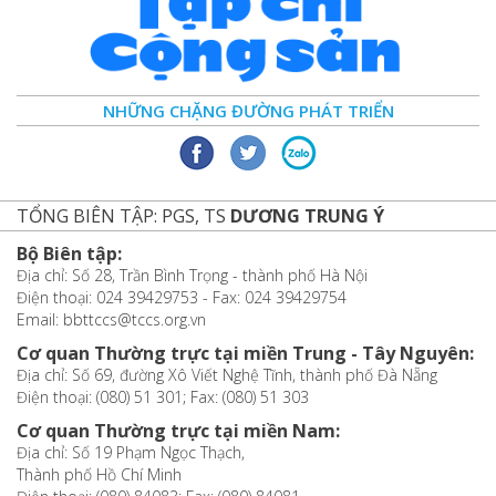
NHỮNG CHẶNG ĐƯỜNG PHÁT TRIỂN
TỔNG BIÊN TẬP: PGS, TS
DƯƠNG TRUNG Ý
Bộ Biên tập:
Địa chỉ: Số 28, Trần Bình Trọng - thành phố Hà Nội
Điện thoại: 024 39429753 - Fax: 024 39429754
Email: bbttccs@tccs.org.vn
Cơ quan Thường trực tại miền Trung - Tây Nguyên:
Địa chỉ: Số 69, đường Xô Viết Nghệ Tĩnh, thành phố Đà Nẵng
Điện thoại: (080) 51 301; Fax: (080) 51 303
Cơ quan Thường trực tại miền Nam:
Địa chỉ: Số 19 Phạm Ngọc Thạch,
Thành phố Hồ Chí Minh