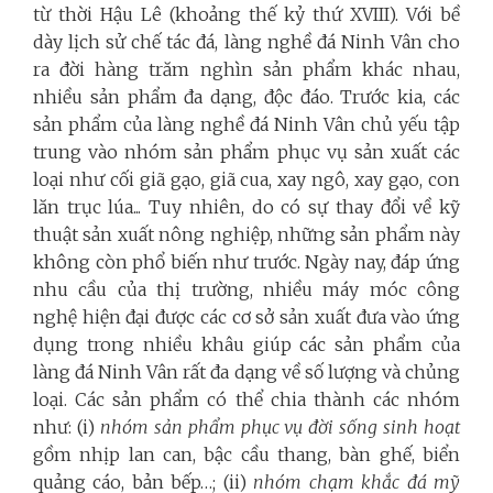
từ thời Hậu Lê (khoảng thế kỷ thứ XVIII). Với bề
dày lịch sử chế tác đá, làng nghề đá Ninh Vân cho
ra đời hàng trăm nghìn sản phẩm khác nhau,
nhiều sản phẩm đa dạng, độc đáo. Trước kia, các
sản phẩm của làng nghề đá Ninh Vân chủ yếu tập
trung vào nhóm sản phẩm phục vụ sản xuất các
loại như cối giã gạo, giã cua, xay ngô, xay gạo, con
lăn trục lúa... Tuy nhiên, do có sự thay đổi về kỹ
thuật sản xuất nông nghiệp, những sản phẩm này
không còn phổ biến như trước. Ngày nay, đáp ứng
nhu cầu của thị trường, nhiều máy móc công
nghệ hiện đại được các cơ sở sản xuất đưa vào ứng
dụng trong nhiều khâu giúp các sản phẩm của
làng đá Ninh Vân rất đa dạng về số lượng và chủng
loại. Các sản phẩm có thể chia thành các nhóm
như: (i)
nhóm sản phẩm phục vụ đời sống sinh hoạt
gồm nhịp lan can, bậc cầu thang, bàn ghế, biển
quảng cáo, bản bếp…; (ii)
nhóm chạm khắc đá mỹ