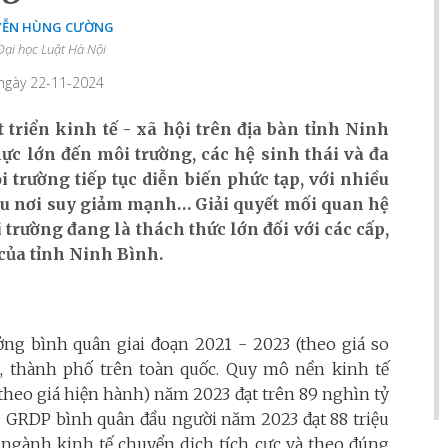
YỄN HÙNG CƯỜNG
ại học Luật Hà Nội
 ngày 22-11-2024
triển kinh tế - xã hội trên địa bàn tỉnh Ninh
lực lớn đến môi trường, các hệ sinh thái và đa
trường tiếp tục diễn biến phức tạp, với nhiều
ều nơi suy giảm mạnh… Giải quyết mối quan hệ
 trường đang là thách thức lớn đối với các cấp,
của tỉnh Ninh Bình.
ởng bình quân giai đoạn 2021 - 2023 (theo giá so
nh, thành phố trên toàn quốc. Quy mô nền kinh tế
theo giá hiện hành) năm 2023 đạt trên 89 nghìn tỷ
; GRDP bình quân đầu người năm 2023 đạt 88 triệu
u ngành kinh tế chuyển dịch tích cực và theo đúng