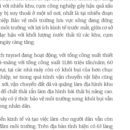
hội với nhiều khu, cụm công nghiệp gây hậu quả xấu
bị suy thoái ở một số nơi, nhất là tại nhiều đoạn
hiệp. Bảo vệ môi trường lưu vực sông đang đứng
môi trường với lợi ích kinh tế trước mắt, giữa cơ sở
lạc hậu với khối lượng nước thải từ các khu, cụm
ngày càng tăng.
h tuynel đang hoạt động, với tổng công suất thiết
-măng với tổng công suất 11,86 triệu tấn/năm; 60
bụi, tại các nhà máy còn có khói bụi của hơn chục
hiệp, xe trong quá trình vận chuyển vật liệu cũng
́i, vận chuyển đất đá và quặng làm địa hình khu
 đổ chất thải rắn làm địa hình bãi thải bị nâng cao.
máy có ý thức bảo vệ môi trường song khói bụi vẫn
rong nhân dân.
riển kinh tế và tạo việc làm cho người dân vẫn còn
đảm môi trường. Trên địa bàn tỉnh hiện có 63 làng