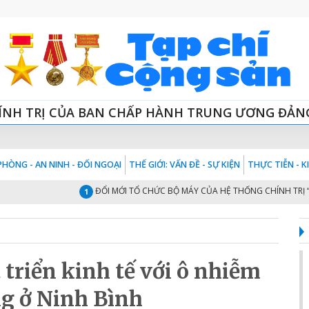
ÍNH TRỊ CỦA BAN CHẤP HÀNH TRUNG ƯƠNG ĐẢN
HÒNG - AN NINH - ĐỐI NGOẠI
THẾ GIỚI: VẤN ĐỀ - SỰ KIỆN
THỰC TIỄN - 
ĐỔI MỚI TỔ CHỨC BỘ MÁY CỦA HỆ THỐNG CHÍNH TRỊ “TINH -
1
triển kinh tế với ô nhiễm
g ở Ninh Bình