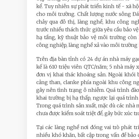
kể. Tuy nhiên sự phát triển kinh tế - xã 
cho môi trường. Chất lượng nước sông Đáy 
chảy qua đô thị, làng nghề, khu công ng
trước nhiều thách thức giữa yêu cầu bảo vệ 
hạ tầng, kỹ thuật bảo vệ môi trường còn 
công nghiệp, làng nghề xả vào môi trường 
Trên địa bàn tỉnh có 24 dự án nhà máy gạc
kế là 610 triệu viên QTC/năm; 5 nhà máy xi
đơn vị khai thác khoáng sản. Ngoài khói 
cảng than, clanke phía ngoài khu công ng
gây nên tình trạng ô nhiễm. Quá trình đào xơ
khai trường bị hạ thấp, ngược lại quá trình
Trong quá trình sản xuất, mặc dù các nhà 
chưa được kiểm soát triệt để, gây bức xúc t
Tại các làng nghề nơi đóng vai trò phát t
nhiều khó khăn, bất cập trong vấn đề bảo 