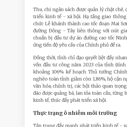
Thu, chi ngân sách được quản lý chặt chẽ,
triển kinh tế - xã hội. Hạ tầng giao thông
chức Lễ khánh thành cao tốc đoạn Mai Sơn
đường Đông - Tây liên thông với nút giao
chuẩn bị đầu tư dự án đường cao tốc Nin
ứng tiến độ yêu cầu của Chính phủ đề ra.
Đồng thời, tỉnh chỉ đạo quyết liệt đẩy nhan
vốn đầu tư công năm 2023 của tỉnh (tính 
khoảng 106% kế hoạch Thủ tướng Chính p
nghèo toàn tỉnh giảm còn 1,86%, hộ cận n
văn hóa, chính trị, các hội thảo quan trọng
đáo được quảng bá, lan tỏa toàn cầu, từn
kinh tế, thúc đẩy phát triển xã hội.
Thực trạng ô nhiễm môi trường
Tập trung đẩy mạnh phát triển kinh tế - x