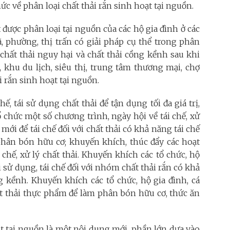
hức về phân loại chất thải rắn sinh hoạt tại nguồn.
 được phân loại tại nguồn của các hộ gia đình ở các
ã, phường, thị trấn có giải pháp cụ thể trong phân
 chất thải nguy hại và chất thải cồng kềnh sau khi
 khu du lịch, siêu thị, trung tâm thương mại, chợ
ải rắn sinh hoạt tại nguồn.
, tái sử dụng chất thải để tận dụng tối đa giá trị,
ổ chức một số chương trình, ngày hội về tái chế, xử
mới để tái chế đối với chất thải có khả năng tái chế
phân bón hữu cơ; khuyến khích, thúc đẩy các hoạt
 chế, xử lý chất thải. Khuyến khích các tổ chức, hộ
i sử dụng, tái chế đối với nhóm chất thải rắn có khả
ng kềnh. Khuyến khích các tổ chức, hộ gia đình, cá
t thải thực phẩm để làm phân bón hữu cơ, thức ăn
ạt tại nguồn là một nội dung mới, phần lớn dựa vào