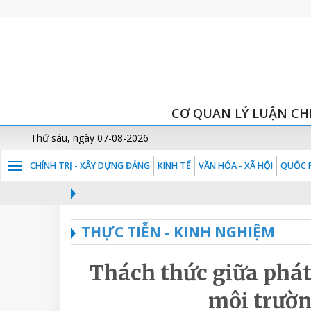
CƠ QUAN LÝ LUẬN CH
Thứ sáu, ngày 07-08-2026
CHÍNH TRỊ - XÂY DỰNG ĐẢNG
KINH TẾ
VĂN HÓA - XÃ HỘI
QUỐC P
THỰC TIỄN - KINH NGHIỆM
Thách thức giữa phát 
môi trườn