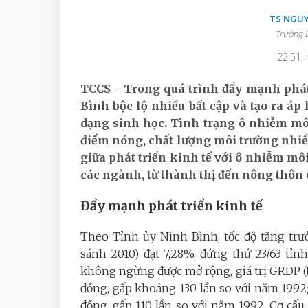
TS NGU
Trường Đ
22:51,
TCCS - Trong quá trình đẩy mạnh phát 
Bình bộc lộ nhiều bất cập và tạo ra áp 
dạng sinh học. Tình trạng ô nhiễm môi 
điểm nóng, chất lượng môi trường nhi
giữa phát triển kinh tế với ô nhiễm môi
các ngành, từ thành thị đến nông thôn 
Đẩy mạnh phát triển kinh tế
Theo Tỉnh ủy Ninh Bình, tốc độ tăng trư
sánh 2010) đạt 7,28%, đứng thứ 23/63 tỉ
không ngừng được mở rộng, giá trị GRDP (
đồng, gấp khoảng 130 lần so với năm 1992
đồng, gấp 110 lần so với năm 1992. Cơ cấ