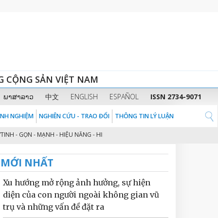
G CỘNG SẢN VIỆT NAM
ພາສາລາວ
中文
ENGLISH
ESPAÑOL
ISSN 2734-9071
KINH NGHIỆM
NGHIÊN CỨU - TRAO ĐỔI
THÔNG TIN LÝ LUẬN
 GỌN - MẠNH - HIỆU NĂNG - HIỆU LỰC - HIỆU QUẢ” THEO TINH THẦN ĐỊNH H
MỚI NHẤT
Xu hướng mở rộng ảnh hưởng, sự hiện
diện của con người ngoài không gian vũ
trụ và những vấn đề đặt ra