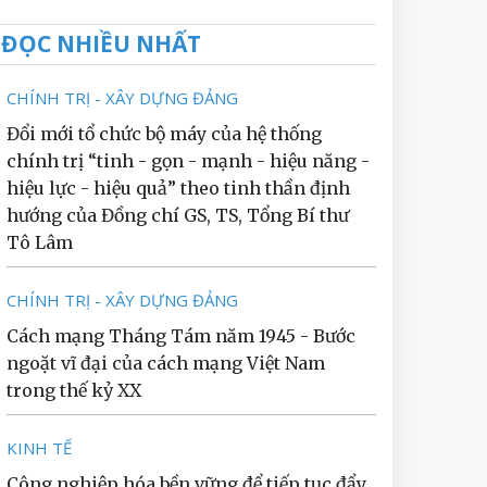
ĐỌC NHIỀU NHẤT
CHÍNH TRỊ - XÂY DỰNG ĐẢNG
Đổi mới tổ chức bộ máy của hệ thống
chính trị “tinh - gọn - mạnh - hiệu năng -
hiệu lực - hiệu quả” theo tinh thần định
hướng của Đồng chí GS, TS, Tổng Bí thư
Tô Lâm
CHÍNH TRỊ - XÂY DỰNG ĐẢNG
Cách mạng Tháng Tám năm 1945 - Bước
ngoặt vĩ đại của cách mạng Việt Nam
trong thế kỷ XX
KINH TẾ
Công nghiệp hóa bền vững để tiếp tục đẩy