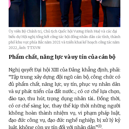
Ủy viên Bộ Chính trị, Chủ tịch Quốc hội Vương Đình Huệ và các đại
biểu dự Hội nghị tổng kết công tác hội đồng nhân dân các tỉnh, thành
phố khu vực phía Bắc năm 2021 và triển khai kế hoạch công tác năm
2022_Ảnh: TTXVN
Phẩm chất, năng lực và uy tín của cán bộ
Nghị quyết Đại hội XIII của Đảng khẳng định, phải:
“Tập trung xây dựng đội ngũ cán bộ, công chức có
đủ phẩm chất, năng lực, uy tín, phục vụ nhân dân
và sự phát triển của đất nước...; có cơ chế lựa chọn,
đào tạo, thu hút, trọng dụng nhân tài... Đồng thời,
có cơ chế sàng lọc, thay thế kịp thời những người
không hoàn thành nhiệm vụ, vi phạm pháp luật,
đạo đức công vụ, đạo đức nghề nghiệp, bị xử lý kỷ
(1)
luật, không còn uy tín đối với nhân dân”
.