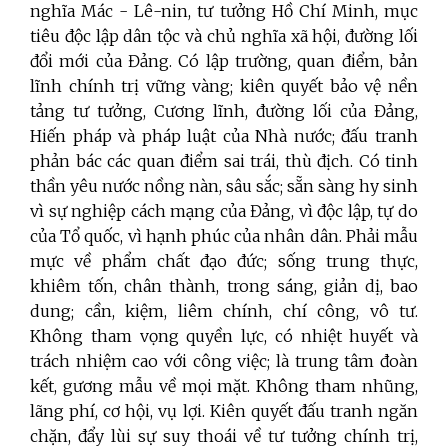
nghĩa Mác - Lê-nin, tư tưởng Hồ Chí Minh, mục
tiêu độc lập dân tộc và chủ nghĩa xã hội, đường lối
đổi mới của Đảng. Có lập trường, quan điểm, bản
lĩnh chính trị vững vàng; kiên quyết bảo vệ nền
tảng tư tưởng, Cương lĩnh, đường lối của Đảng,
Hiến pháp và pháp luật của Nhà nước; đấu tranh
phản bác các quan điểm sai trái, thù địch. Có tinh
thần yêu nước nồng nàn, sâu sắc; sẵn sàng hy sinh
vì sự nghiệp cách mạng của Đảng, vì độc lập, tự do
của Tổ quốc, vì hạnh phúc của nhân dân. Phải mẫu
mực về phẩm chất đạo đức; sống trung thực,
khiêm tốn, chân thành, trong sáng, giản dị, bao
dung; cần, kiệm, liêm chính, chí công, vô tư.
Không tham vọng quyền lực, có nhiệt huyết và
trách nhiệm cao với công việc; là trung tâm đoàn
kết, gương mẫu về mọi mặt. Không tham nhũng,
lãng phí, cơ hội, vụ lợi. Kiên quyết đấu tranh ngăn
chặn, đẩy lùi sự suy thoái về tư tưởng chính trị,