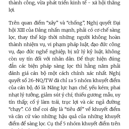
thành công, vừa phát triển kinh tế - xã hội thắng
lợi.
Trên quan điểm “xây” và “chống”, Nghị quyết Đại
hội XIII của Đảng nhấn mạnh, phải có cơ chế sàng
lọc, thay thế kịp thời những người không hoàn
thành nhiệm vụ, vi phạm pháp luật, đạo đức công
vụ, đạo đức nghề nghiệp, bị xử lý kỷ luật, không
còn uy tín đối với nhân dân. Để thực hiện đúng
đắn các biện pháp sàng lọc thì hằng năm phải
đánh giá cán bộ một cách chính xác nhất. Nghị
quyết số 26-NQ/TW đã chỉ ra 5 nhóm khuyết điểm
của cán bộ, đó là: Năng lực hạn chế, yếu kém; phai
nhạt lý tưởng, giảm sút ý chí; thiếu gương mẫu, uy
tín thấp; cố ý làm trái, trục lợi và các ngả đường
“chạy”. Có thể coi đây là “tiêu đề” về khuyết điểm
và căn cứ vào những hậu quả của những khuyết
điểm để sàng lọc. Cụ thể 5 nhóm khuyết điểm trên