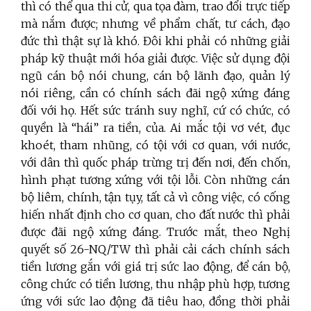
thì có thể qua thi cử, qua tọa đàm, trao đổi trực tiếp
mà nắm được; nhưng về phẩm chất, tư cách, đạo
đức thì thật sự là khó. Đôi khi phải có những giải
pháp kỹ thuật mới hóa giải được. Việc sử dụng đội
ngũ cán bộ nói chung, cán bộ lãnh đạo, quản lý
nói riêng, cần có chính sách đãi ngộ xứng đáng
đối với họ. Hết sức tránh suy nghĩ, cứ có chức, có
quyền là “hái” ra tiền, của. Ai mắc tội vơ vét, đục
khoét, tham nhũng, có tội với cơ quan, với nước,
với dân thì quốc pháp trừng trị đến nơi, đến chốn,
hình phạt tương xứng với tội lỗi. Còn những cán
bộ liêm, chính, tận tụy, tất cả vì công việc, có cống
hiến nhất định cho cơ quan, cho đất nước thì phải
được đãi ngộ xứng đáng. Trước mắt, theo Nghị
quyết số 26-NQ/TW thì phải cải cách chính sách
tiền lương gắn với giá trị sức lao động, để cán bộ,
công chức có tiền lương, thu nhập phù hợp, tương
ứng với sức lao động đã tiêu hao, đồng thời phải