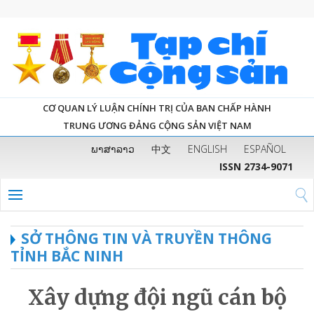
CƠ QUAN LÝ LUẬN CHÍNH TRỊ CỦA BAN CHẤP HÀNH
TRUNG ƯƠNG ĐẢNG CỘNG SẢN VIỆT NAM
ພາສາລາວ
中文
ENGLISH
ESPAÑOL
ISSN 2734-9071
SỞ THÔNG TIN VÀ TRUYỀN THÔNG
TỈNH BẮC NINH
Xây dựng đội ngũ cán bộ