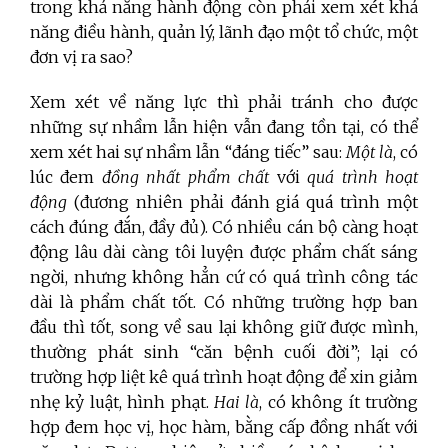
trong khả năng hành động còn phải xem xét khả
năng điều hành, quản lý, lãnh đạo một tổ chức, một
đơn vị ra sao?
Xem xét về năng lực thì phải tránh cho được
những sự nhầm lẫn hiện vẫn đang tồn tại, có thể
xem xét hai sự nhầm lẫn “đáng tiếc” sau:
Một là
, có
lúc đem
đồng nhất
phẩm chất
với
quá trình hoạt
động
(đương nhiên phải đánh giá quá trình một
cách đúng đắn, đầy đủ). Có nhiều cán bộ càng hoạt
động lâu dài càng tôi luyện được phẩm chất sáng
ngời, nhưng không hẳn cứ có quá trình công tác
dài là phẩm chất tốt. Có những trường hợp ban
đầu thì tốt, song về sau lại không giữ được mình,
thường phát sinh “căn bệnh cuối đời”; lại có
trường hợp liệt kê quá trình hoạt động để xin giảm
nhẹ kỷ luật, hình phạt.
Hai là
, có không ít trường
hợp đem học vị, học hàm, bằng cấp đồng nhất với