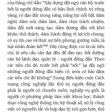
của Đảng chỉ dẫn: “Xây dựng đội ngũ cán bộ, trước
hết là người đứng đầu có bản lĩnh chính trị vững
vàng, có đạo đức trong sáng, năng lực nổi bật, dám
nghĩ, dám nói, dám làm, dám chịu trách nhiệm,
dám đổi mới sáng tạo, dám đương đầu với khó
khăn, thử thách, dám hành động vì lợi ích chung,
có uy tín cao và thực sự tiên phong, gương mẫu, là
(4)
hạt nhân đoàn kết”
.
Đây cũng được coi là các tiêu
chí, là yêu cầu cần đạt đến để đào tạo, bồi dưỡng
cán bộ lãnh đạo, quản lý - người đứng đầu. Theo
các tiêu chí đó, trước hết phải “xốc” lại đội ngũ
những người đứng đầu hiện có, xem có bảo đảm
các tiêu chí đó không? Trong điều kiện cuộc Cách
mạng công nghiệp lần thứ tư, người đứng đầu
phải là người có chuyên môn, nghiệp vụ giỏi; là
người có phương pháp làm việc khoa học, thành
thạo công nghệ thông tin, kỹ thuật số, xử lý công
việc có nguyên tắc và hợp đạo lý; nói gọn hơn, thủ