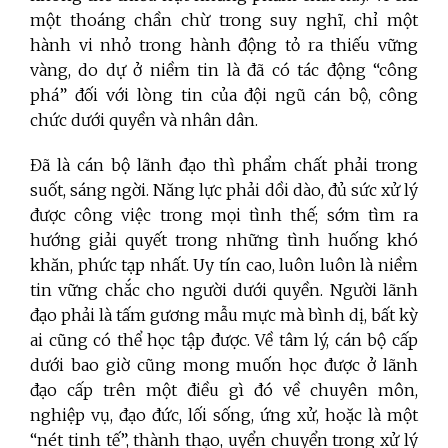
một thoáng chần chừ trong suy nghĩ, chỉ một
hành vi nhỏ trong hành động tỏ ra thiếu vững
vàng, do dự ở niềm tin là đã có tác động “công
phá” đối với lòng tin của đội ngũ cán bộ, công
chức dưới quyền và nhân dân.
Đã là cán bộ lãnh đạo thì phẩm chất phải trong
suốt, sáng ngời. Năng lực phải dồi dào, đủ sức xử lý
được công việc trong mọi tình thế; sớm tìm ra
hướng giải quyết trong những tình huống khó
khăn, phức tạp nhất. Uy tín cao, luôn luôn là niềm
tin vững chắc cho người dưới quyền. Người lãnh
đạo phải là tấm gương mẫu mực mà bình dị, bất kỳ
ai cũng có thể học tập được. Về tâm lý, cán bộ cấp
dưới bao giờ cũng mong muốn học được ở lãnh
đạo cấp trên một điều gì đó về chuyên môn,
nghiệp vụ, đạo đức, lối sống, ứng xử, hoặc là một
“nét tinh tế”, thành thạo, uyển chuyển trong xử lý