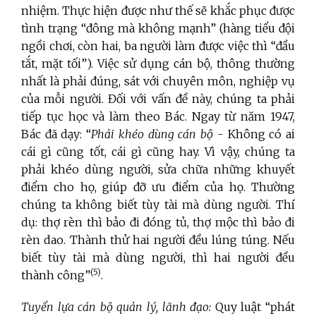
nhiệm. Thực hiện được như thế sẽ khắc phục được
tình trạng “đông mà không mạnh” (hàng tiểu đội
ngồi chơi, còn hai, ba người làm được việc thì “đầu
tắt, mặt tối”). Việc sử dụng cán bộ, thông thường
nhất là phải đúng, sát với chuyên môn, nghiệp vụ
của mỗi người. Đối với vấn đề này, chúng ta phải
tiếp tục học và làm theo Bác. Ngay từ năm 1947,
Bác đã dạy: “
Phải khéo dùng cán bộ -
Không có ai
cái gì cũng tốt, cái gì cũng hay. Vì vậy, chúng ta
phải khéo dùng người, sửa chữa những khuyết
điểm cho họ, giúp đỡ ưu điểm của họ. Thường
chúng ta không biết tùy tài mà dùng người. Thí
dụ:
thợ rèn thì bảo đi đóng tủ, thợ mộc thì bảo đi
rèn dao. Thành thử hai người đều lúng túng. Nếu
biết tùy tài mà dùng người, thì hai người đều
(5)
thành công”
.
Tuyển lựa cán bộ quản lý, lãnh đạo:
Quy luật “phát