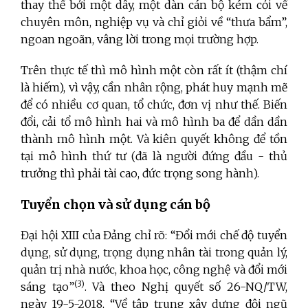
thay thế bởi một dây, một dàn cán bộ kém cỏi về
chuyên môn, nghiệp vụ và chỉ giỏi về “thưa bẩm”,
ngoan ngoãn, vâng lời trong mọi trường hợp.
Trên thực tế thì mô hình một còn rất ít (thậm chí
là hiếm), vì vậy, cần nhân rộng, phát huy mạnh mẽ
để có nhiều cơ quan, tổ chức, đơn vị như thế. Biến
đổi, cải tổ mô hình hai và mô hình ba để dần dần
thành mô hình một. Và kiên quyết không để tồn
tại mô hình thứ tư (đã là người đứng đầu - thủ
trưởng thì phải tài cao, đức trọng song hành).
Tuyển chọn và sử dụng cán bộ
Đại hội XIII của Đảng chỉ rõ: “Đổi mới chế độ tuyển
dụng, sử dụng, trọng dụng nhân tài trong quản lý,
quản trị nhà nước, khoa học, công nghệ và đổi mới
(3)
sáng tạo”
. Và theo Nghị quyết số 26-NQ/TW,
ngày 19-5-2018, “Về tập trung xây dựng đội ngũ