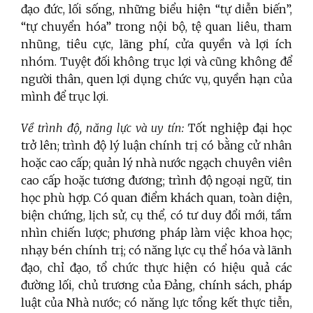
đạo đức, lối sống, những biểu hiện “tự diễn biến”,
“tự chuyển hóa” trong nội bộ, tệ quan liêu, tham
nhũng, tiêu cực, lãng phí, cửa quyền và lợi ích
nhóm. Tuyệt đối không trục lợi và cũng không để
người thân, quen lợi dụng chức vụ, quyền hạn của
mình để trục lợi.
Về trình độ, năng lực và uy tín:
Tốt nghiệp đại học
trở lên; trình độ lý luận chính trị có bằng cử nhân
hoặc cao cấp; quản lý nhà nước ngạch chuyên viên
cao cấp hoặc tương đương; trình độ ngoại ngữ, tin
học phù hợp.
Có quan điểm khách quan, toàn diện,
biện chứng, lịch sử, cụ thể, có tư duy đổi mới, tầm
nhìn chiến lược; phương pháp làm việc khoa học;
nhạy bén chính trị; có năng lực cụ thể hóa và lãnh
đạo, chỉ đạo, tổ chức thực hiện có hiệu quả các
đường lối, chủ trương của Đảng, chính sách, pháp
luật của Nhà nước; có năng lực tổng kết thực tiễn,