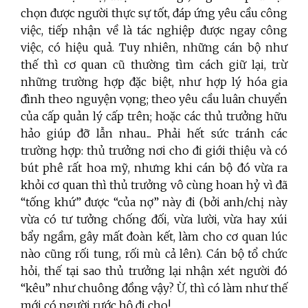
chọn được người thực sự tốt, đáp ứng yêu cầu công
việc, tiếp nhận về là tác nghiệp được ngay công
việc, có hiệu quả. Tuy nhiên, những cán bộ như
thế thì cơ quan cũ thường tìm cách giữ lại, trừ
những trường hợp đặc biệt, như hợp lý hóa gia
đình theo nguyện vọng; theo yêu cầu luân chuyển
của cấp quản lý cấp trên; hoặc các thủ trưởng hữu
hảo giúp đỡ lẫn nhau... Phải hết sức tránh các
trường hợp: thủ trưởng nơi cho đi giới thiệu và có
bút phê rất hoa mỹ, nhưng khi cán bộ đó vừa ra
khỏi cơ quan thì thủ trưởng vô cùng hoan hỷ vì đã
“tống khứ” được “của nợ” này đi (bởi anh/chị này
vừa có tư tưởng chống đối, vừa lười, vừa hay xúi
bẩy ngầm, gây mất đoàn kết, làm cho cơ quan lúc
nào cũng rối tung, rối mù cả lên). Cán bộ tổ chức
hỏi, thế tại sao thủ trưởng lại nhận xét người đó
“kêu” như chuông đồng vậy? Ừ, thì có làm như thế
mới có người rước hộ đi cho!