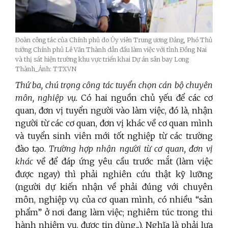
Đoàn công tác của Chính phủ do Ủy viên Trung ương Đảng, Phó Thủ
tướng Chính phủ Lê Văn Thành dẫn đầu làm việc với tỉnh Đồng Nai
và thị sát hiện trường khu vực triển khai Dự án sân bay Long
Thành_Ảnh: TTXVN
Thứ ba, chú trọng công tác
tuyển chọn cán bộ chuyên
môn, nghiệp vụ.
Có hai nguồn chủ yếu để các cơ
quan, đơn vị tuyển người vào làm việc, đó là, nhận
người từ các cơ quan, đơn vị khác về cơ quan mình
và tuyển sinh viên mới tốt nghiệp từ các trường
đào tạo.
Trường hợp nhận người từ cơ quan, đơn vị
khác
về để đáp ứng yêu cầu trước mắt (làm việc
được ngay) thì phải nghiên cứu thật kỹ lưỡng
(người dự kiến nhận về phải đúng với chuyên
môn, nghiệp vụ của cơ quan mình, có nhiều “sản
phẩm” ở nơi đang làm việc; nghiêm túc trong thi
hành nhiệm vụ, được tin dùng...). Nghĩa là phải lựa