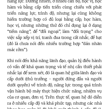
năng lực. Đương nhiên, ở nhiều cán bộ, học vị, học
hàm và bằng cấp tiến triển cùng chiều với phát
triển năng lực, trình độ, nhưng lại cũng không
hiếm trường hợp có đủ loại bằng cấp, học hàm,
học vị, nhưng những thứ đó chỉ đọng lại ở dạng
“tiềm năng”, để “đối ngoại”, làm “đối trọng” cho
việc sắp xếp vị trí, tranh đua trong cất nhắc, đề bạt
(đó là chưa nói đến nhiều trường hợp “dán nhãn
mác rởm”).
Khi nói đến khả năng lãnh đạo, quản lý, điều hành
có vấn đề khá quan trọng và tế nhị cần thiết phải
nhắc lại để xem xét, đó là quan hệ giữa lãnh đạo và
cấp dưới (thủ trưởng - người đứng đầu và người
dưới quyền) về trình độ, năng lực trong quá trình
vận hành bộ máy thực hiện chức năng, nhiệm vụ
của cơ quan, đơn vị. Trên thực tế, quan hệ đó diễn
ra ở nhiều cấp độ và khá phức tạp, nhưng các nhà