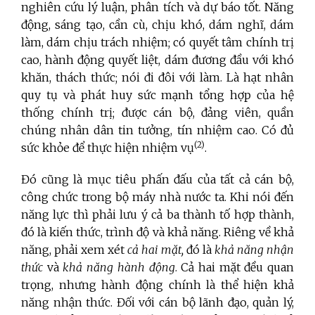
nghiên cứu lý luận, phân tích và dự báo tốt. Năng
động, sáng tạo, cần cù, chịu khó, dám nghĩ, dám
làm, dám chịu trách nhiệm; có quyết tâm chính trị
cao, hành động quyết liệt, dám đương đầu với khó
khăn, thách thức; nói đi đôi với làm. Là hạt nhân
quy tụ và phát huy sức mạnh tổng hợp của hệ
thống chính trị; được cán bộ, đảng viên, quần
chúng nhân dân tin tưởng, tín nhiệm cao. Có đủ
(2)
sức khỏe để thực hiện nhiệm vụ
.
Đó cũng là mục tiêu phấn đấu của tất cả cán bộ,
công chức trong bộ máy nhà nước ta. Khi nói đến
năng lực thì phải lưu ý cả ba thành tố hợp thành,
đó là kiến thức, trình độ và khả năng. Riêng về khả
năng, phải xem xét
cả hai mặt,
đó là
khả năng nhận
thức
và
khả năng hành động
. Cả hai mặt đều quan
trọng, nhưng hành động chính là thể hiện khả
năng nhận thức. Đối với cán bộ lãnh đạo, quản lý,