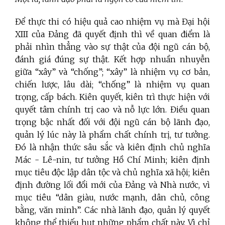
Để thực thi có hiệu quả cao nhiệm vụ mà Đại hội
XIII của Đảng đã quyết định thì về quan điểm là
phải nhìn thẳng vào sự thật của đội ngũ cán bộ,
đánh giá đúng sự thật. Kết hợp nhuần nhuyễn
giữa “xây” và “chống”; “xây” là nhiệm vụ cơ bản,
chiến lược, lâu dài; “chống” là nhiệm vụ quan
trọng, cấp bách. Kiên quyết, kiên trì thực hiện với
quyết tâm chính trị cao và nỗ lực lớn. Điều quan
trọng bậc nhất đối với đội ngũ cán bộ lãnh đạo,
quản lý lúc này là phẩm chất chính trị, tư tưởng.
Đó là nhận thức sâu sắc và kiên định chủ nghĩa
Mác - Lê-nin, tư tưởng Hồ Chí Minh; kiên định
mục tiêu độc lập dân tộc và chủ nghĩa xã hội; kiên
định đường lối đổi mới của Đảng và Nhà nước, vì
mục tiêu “dân giàu, nước mạnh, dân chủ, công
bằng, văn minh”. Các nhà lãnh đạo, quản lý quyết
không thể thiếu hụt những phẩm chất này. Vì chỉ