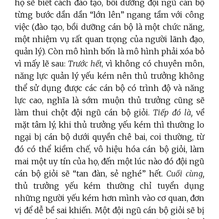
họ sẽ biết cách đào tạo, bồi dưỡng đội ngũ cán bộ
từng bước dần dần “lớn lên” ngang tầm với công
việc (đào tạo, bồi dưỡng cán bộ là một chức năng,
một nhiệm vụ rất quan trọng của người lãnh đạo,
quản lý). Còn mô hình bốn là mô hình phải xóa bỏ
vì mấy lẽ sau:
Trước hết
, vì không có chuyên môn,
năng lực quản lý yếu kém nên thủ trưởng không
thể sử dụng được các cán bộ có trình độ và năng
lực cao, nghĩa là sớm muộn thủ trưởng cũng sẽ
làm thui chột đội ngũ cán bộ giỏi.
Tiếp đó là,
về
mặt tâm lý, khi thủ trưởng yếu kém thì thường lo
ngại bị cán bộ dưới quyền chê bai, coi thường, từ
đó có thể kiềm chế, vô hiệu hóa cán bộ giỏi, làm
mai một uy tín của họ, đến một lúc nào đó đội ngũ
cán bộ giỏi sẽ “tan đàn, sẻ nghé” hết.
Cuối cùng,
thủ trưởng yếu kém thường chỉ tuyển dụng
những người yếu kém hơn mình vào cơ quan, đơn
vị để dễ bề sai khiến. Một đội ngũ cán bộ giỏi sẽ bị