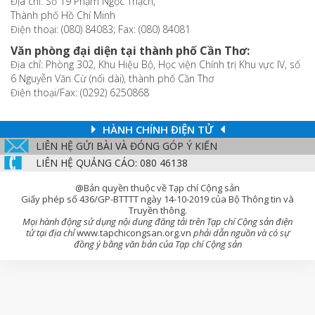
Địa chỉ: Số 19 Phạm Ngọc Thạch,
Thành phố Hồ Chí Minh
Điện thoại: (080) 84083; Fax: (080) 84081
Văn phòng đại diện tại thành phố Cần Thơ:
Địa chỉ: Phòng 302, Khu Hiệu Bộ, Học viện Chính trị Khu vực IV, số
6 Nguyễn Văn Cừ (nối dài), thành phố Cần Thơ
Điện thoại/Fax: (0292) 6250868
HÀNH CHÍNH ĐIỆN TỬ
LIÊN HỆ GỬI BÀI VÀ ĐÓNG GÓP Ý KIẾN
LIÊN HỆ QUẢNG CÁO: 080 46138
@Bản quyền thuộc về Tạp chí Cộng sản
Giấy phép số 436/GP-BTTTT ngày 14-10-2019 của Bộ Thông tin và
Truyền thông.
Mọi hành động sử dụng nội dung đăng tải trên Tạp chí Cộng sản điện
tử tại địa chỉ
www.tapchicongsan.org.vn
phải dẫn nguồn và có sự
đồng ý bằng văn bản của Tạp chí Cộng sản