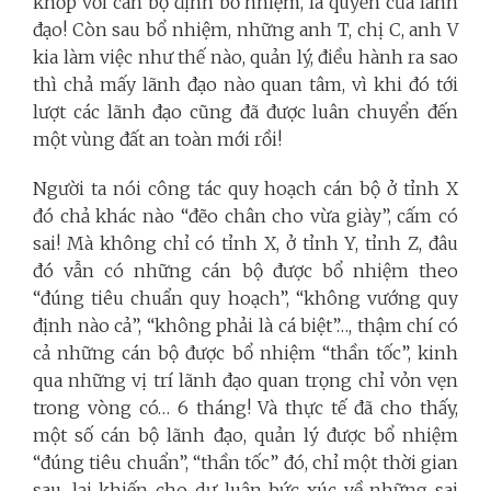
khớp với cán bộ định bổ nhiệm, là quyền của lãnh
đạo! Còn sau bổ nhiệm, những anh T, chị C, anh V
kia làm việc như thế nào, quản lý, điều hành ra sao
thì chả mấy lãnh đạo nào quan tâm, vì khi đó tới
lượt các lãnh đạo cũng đã được luân chuyển đến
một vùng đất an toàn mới rồi!
Người ta nói công tác quy hoạch cán bộ ở tỉnh X
đó chả khác nào “đẽo chân cho vừa giày”, cấm có
sai! Mà không chỉ có tỉnh X, ở tỉnh Y, tỉnh Z, đâu
đó vẫn có những cán bộ được bổ nhiệm theo
“đúng tiêu chuẩn quy hoạch”, “không vướng quy
định nào cả”, “không phải là cá biệt”…, thậm chí có
cả những cán bộ được bổ nhiệm “thần tốc”, kinh
qua những vị trí lãnh đạo quan trọng chỉ vỏn vẹn
trong vòng có… 6 tháng! Và thực tế đã cho thấy,
một số cán bộ lãnh đạo, quản lý được bổ nhiệm
“đúng tiêu chuẩn”, “thần tốc” đó, chỉ một thời gian
sau, lại khiến cho dư luận bức xúc về những sai