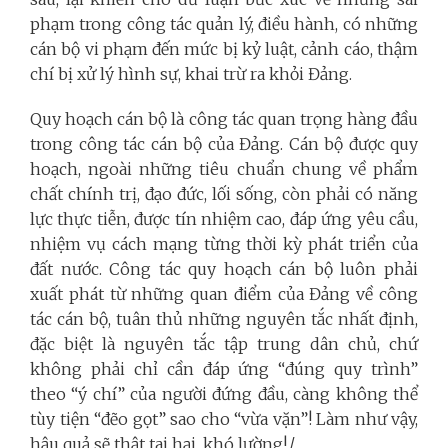
phạm trong công tác quản lý, điều hành, có những
cán bộ vi phạm đến mức bị kỷ luật, cảnh cáo, thậm
chí bị xử lý hình sự, khai trừ ra khỏi Đảng.
Quy hoạch cán bộ là công tác quan trọng hàng đầu
trong công tác cán bộ của Đảng. Cán bộ được quy
hoạch, ngoài những tiêu chuẩn chung về phẩm
chất chính trị, đạo đức, lối sống, còn phải có năng
lực thực tiễn, được tín nhiệm cao, đáp ứng yêu cầu,
nhiệm vụ cách mạng từng thời kỳ phát triển của
đất nước. Công tác quy hoạch cán bộ luôn phải
xuất phát từ những quan điểm của Đảng về công
tác cán bộ, tuân thủ những nguyên tắc nhất định,
đặc biệt là nguyên tắc tập trung dân chủ, chứ
không phải chỉ cần đáp ứng “đúng quy trình”
theo “ý chí” của người đứng đầu, càng không thể
tùy tiện “đẽo gọt” sao cho “vừa vặn”! Làm như vậy,
hậu quả sẽ thật tai hại, khó lường!./.