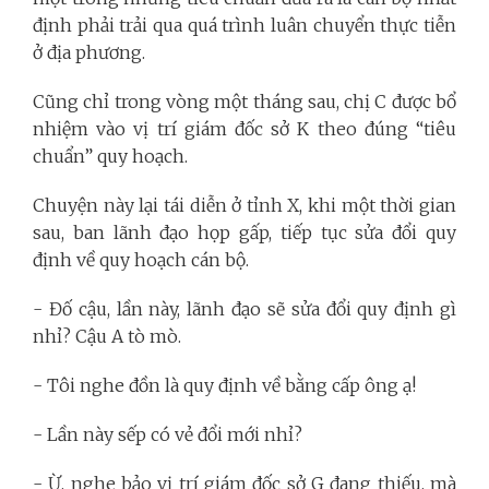
định phải trải qua quá trình luân chuyển thực tiễn
ở địa phương.
Cũng chỉ trong vòng một tháng sau, chị C được bổ
nhiệm vào vị trí giám đốc sở K theo đúng “tiêu
chuẩn” quy hoạch.
Chuyện này lại tái diễn ở tỉnh X, khi một thời gian
sau, ban lãnh đạo họp gấp, tiếp tục sửa đổi quy
định về quy hoạch cán bộ.
- Đố cậu, lần này, lãnh đạo sẽ sửa đổi quy định gì
nhỉ? Cậu A tò mò.
- Tôi nghe đồn là quy định về bằng cấp ông ạ!
- Lần này sếp có vẻ đổi mới nhỉ?
- Ừ, nghe bảo vị trí giám đốc sở G đang thiếu, mà