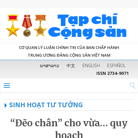
CƠ QUAN LÝ LUẬN CHÍNH TRỊ CỦA BAN CHẤP HÀNH
TRUNG ƯƠNG ĐẢNG CỘNG SẢN VIỆT NAM
ພາສາລາວ
中文
ENGLISH
ESPAÑOL
ISSN 2734-9071
SINH HOẠT TƯ TƯỞNG
“Đẽo chân” cho vừa… quy
hoạch