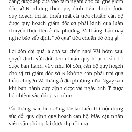
đang được sếp đưa vào tầm ngắm cho cái ghế giám
đốc sở N, nhưng theo quy định tiêu chuẩn được
quy hoạch thì lại thiếu mất cái tiêu chuẩn: cán bộ
được quy hoạch giám đốc sở phải kinh qua luân
chuyển thực tiễn ở địa phương 24 tháng. Lần này
nghe bảo sếp định “bỏ qua” tiêu chuẩn đó ông ạ!
Lời đồn đại quả là chả sai chút nào! Vài hôm sau,
quyết định sửa đổi tiêu chuẩn quy hoạch cán bộ
được ban hành, và y như lời đồn, cán bộ quy hoạch
cho vị trí giám đốc sở N không cần phải trải qua
luân chuyển 24 tháng ở địa phương nữa. Ngay sau
khi ban hành quy định được vài ngày, anh T được
bổ nhiệm vào đúng vị trí nọ.
Vài tháng sau, lịch công tác lại hiển thị nội dung
sửa đổi quy định quy hoạch cán bộ. Mấy cậu nhân
viên văn phòng lại được dịp rôm rả: