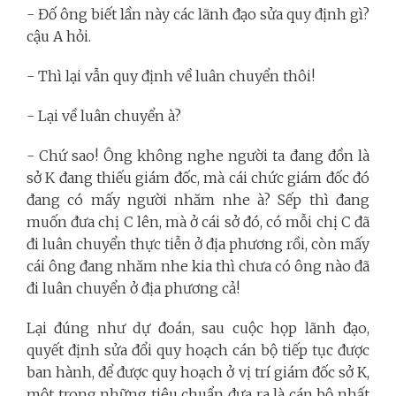
- Đố ông biết lần này các lãnh đạo sửa quy định gì?
cậu A hỏi.
- Thì lại vẫn quy định về luân chuyển thôi!
- Lại về luân chuyển à?
- Chứ sao! Ông không nghe người ta đang đồn là
sở K đang thiếu giám đốc, mà cái chức giám đốc đó
đang có mấy người nhăm nhe à? Sếp thì đang
muốn đưa chị C lên, mà ở cái sở đó, có mỗi chị C đã
đi luân chuyển thực tiễn ở địa phương rồi, còn mấy
cái ông đang nhăm nhe kia thì chưa có ông nào đã
đi luân chuyển ở địa phương cả!
Lại đúng như dự đoán, sau cuộc họp lãnh đạo,
quyết định sửa đổi quy hoạch cán bộ tiếp tục được
ban hành, để được quy hoạch ở vị trí giám đốc sở K,
một trong những tiêu chuẩn đưa ra là cán bộ nhất