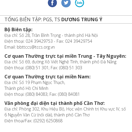
TỔNG BIÊN TẬP: PGS, TS
DƯƠNG TRUNG Ý
Bộ Biên tập:
Địa chỉ: Số 28, Trần Bình Trọng - thành phố Hà Nội
Điện thoại: 024 39429753 - Fax: 024 39429754
Email: bbttccs@tccs.org.vn
Cơ quan Thường trực tại miền Trung - Tây Nguyên:
Địa chỉ: Số 69, đường Xô Viết Nghệ Tĩnh, thành phố Đà Nẵng
Điện thoại: (080) 51 301; Fax: (080) 51 303
Cơ quan Thường trực tại miền Nam:
Địa chỉ: Số 19 Phạm Ngọc Thạch,
Thành phố Hồ Chí Minh
Điện thoại: (080) 84083; Fax: (080) 84081
Văn phòng đại diện tại thành phố Cần Thơ:
Địa chỉ: Phòng 302, Khu Hiệu Bộ, Học viện Chính trị Khu vực IV, số
6 Nguyễn Văn Cừ (nối dài), thành phố Cần Thơ
Điện thoại/Fax: (0292) 6250868