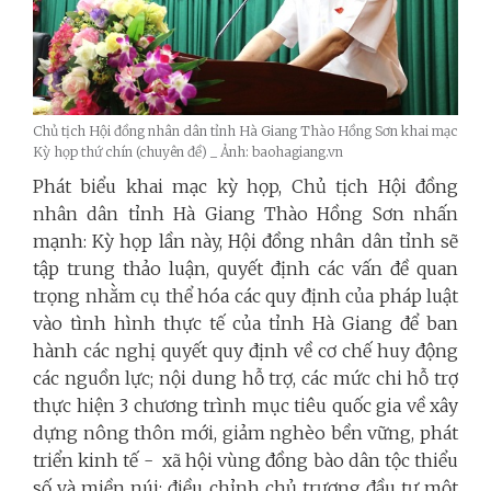
Chủ tịch Hội đồng nhân dân tỉnh Hà Giang Thào Hồng Sơn khai mạc
Kỳ họp thứ chín (chuyên đề) _ Ảnh: baohagiang.vn
Phát biểu khai mạc kỳ họp, Chủ tịch Hội đồng
nhân dân tỉnh Hà Giang Thào Hồng Sơn nhấn
mạnh: Kỳ họp lần này, Hội đồng nhân dân tỉnh sẽ
tập trung thảo luận, quyết định các vấn đề quan
trọng nhằm cụ thể hóa các quy định của pháp luật
vào tình hình thực tế của tỉnh Hà Giang để ban
hành các nghị quyết quy định về cơ chế huy động
các nguồn lực; nội dung hỗ trợ, các mức chi hỗ trợ
thực hiện 3 chương trình mục tiêu quốc gia về xây
dựng nông thôn mới, giảm nghèo bền vững, phát
triển kinh tế - xã hội vùng đồng bào dân tộc thiểu
số và miền núi; điều chỉnh chủ trương đầu tư một