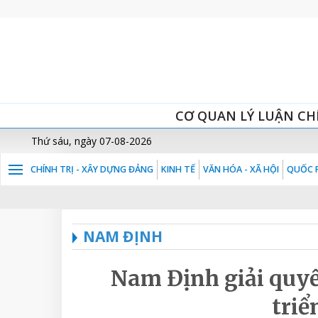
CƠ QUAN LÝ LUẬN CH
Thứ sáu, ngày 07-08-2026
CHÍNH TRỊ - XÂY DỰNG ĐẢNG
KINH TẾ
VĂN HÓA - XÃ HỘI
QUỐC P
NAM ĐỊNH
Nam Định giải quyế
triể