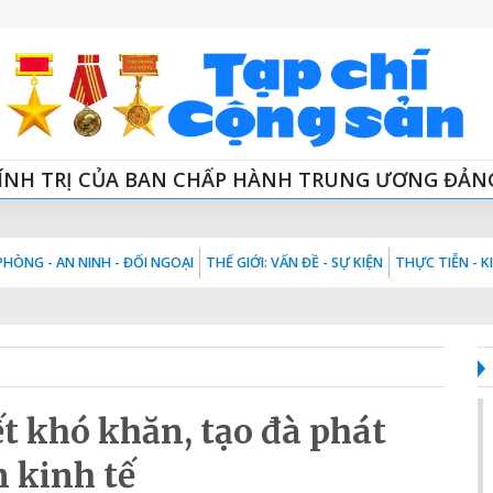
ÍNH TRỊ CỦA BAN CHẤP HÀNH TRUNG ƯƠNG ĐẢN
HÒNG - AN NINH - ĐỐI NGOẠI
THẾ GIỚI: VẤN ĐỀ - SỰ KIỆN
THỰC TIỄN - 
t khó khăn, tạo đà phát
n kinh tế