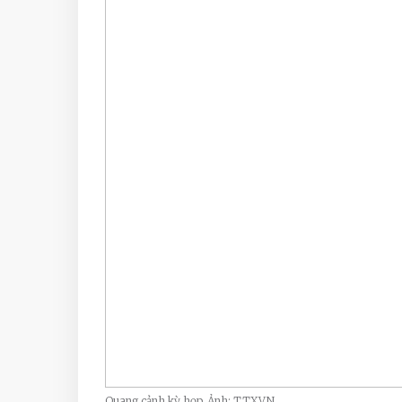
Quang cảnh kỳ họp_Ảnh: TTXVN