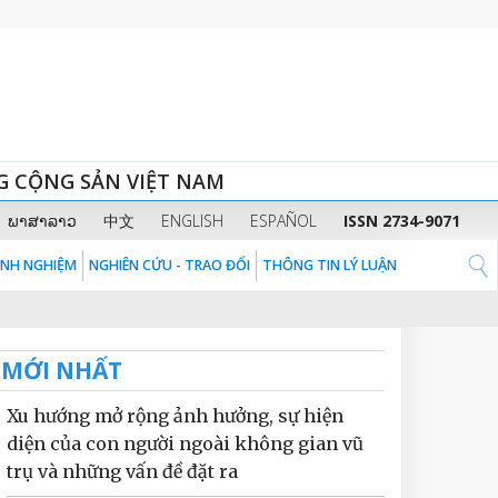
G CỘNG SẢN VIỆT NAM
ພາສາລາວ
中文
ENGLISH
ESPAÑOL
ISSN 2734-9071
KINH NGHIỆM
NGHIÊN CỨU - TRAO ĐỔI
THÔNG TIN LÝ LUẬN
MỚI NHẤT
Xu hướng mở rộng ảnh hưởng, sự hiện
diện của con người ngoài không gian vũ
trụ và những vấn đề đặt ra