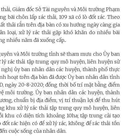
ất thải, Giám đốc Sở Tài nguyên và Môi trường Phạm
g bãi chôn lấp rác thải, 109 xã có lò đốt rác. Theo
hất thải rắn trên địa bàn có xu hướng ngày càng gia
ân loại, xử lý rác thải gặp khó khăn do nhiều bãi
ụng nhiều năm đã xuống cấp...
i nguyên và Môi trường tỉnh sẽ tham mưu cho Ủy ban
lý rác thải tập trung quy mô huyện, liên huyện sử
ề nghị ủy ban nhân dân các huyện, thành phố thực
sinh hoạt trên địa bàn đã được Ủy ban nhân dân tỉnh
, ngày 20-8-2020; đồng thời bố trí mặt bằng điểm
o vệ môi trường. Ủy ban nhân dân các huyện, thành
hương, chuẩn bị địa điểm, vị trí thuận lợi để thu hút
ng khu xử lý rác thải tập trung quy mô huyện, liên
 khu có diện tích khoảng 10ha; tập trung cải tạo
 đốt rác hiện có để xử lý rác, không để rác thải tồn
đến cuộc sống của nhân dân.