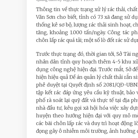
Thông tin về thực trạng xử lý rác thải, ch
Văn Sơn cho biết, tỉnh có 73 xã đang sử dụn
thống kê sơ bộ, lượng rác thải sinh hoạt, c
tăng, khoảng 1.000 tấn/ngày. Công tác ph
chôn lấp rác quá tải; một số lò đốt rác sử d
Trước thực trạng đó, thời gian tới, Sở Tà
nhân dân tỉnh quy hoạch thêm 4-5 khu xử 
dụng công nghệ hiện đại. Trước mắt, Sở đ
hiện hiệu quả Đề án quản lý chất thải rắn 
phê duyệt tại Quyết định số 2081/QĐ-UBND
tập kết rác đáp ứng yêu cầu kỹ thuật, bả
phố rà soát lại quỹ đất và thực tế tại địa p
nhà đầu tư, kêu gọi xã hội hóa việc xây dự
huyện theo hướng hiện đại với quy mô mỗi
các bãi chôn lấp rác và duy trì hoạt động lò
đọng gây ô nhiễm môi trường, ảnh hưởng 