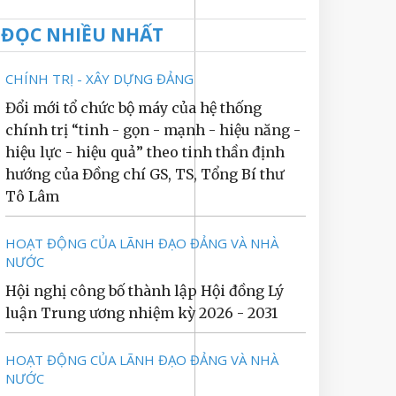
ĐỌC NHIỀU NHẤT
CHÍNH TRỊ - XÂY DỰNG ĐẢNG
Đổi mới tổ chức bộ máy của hệ thống
chính trị “tinh - gọn - mạnh - hiệu năng -
hiệu lực - hiệu quả” theo tinh thần định
hướng của Đồng chí GS, TS, Tổng Bí thư
Tô Lâm
HOẠT ĐỘNG CỦA LÃNH ĐẠO ĐẢNG VÀ NHÀ
NƯỚC
Hội nghị công bố thành lập Hội đồng Lý
luận Trung ương nhiệm kỳ 2026 - 2031
HOẠT ĐỘNG CỦA LÃNH ĐẠO ĐẢNG VÀ NHÀ
NƯỚC