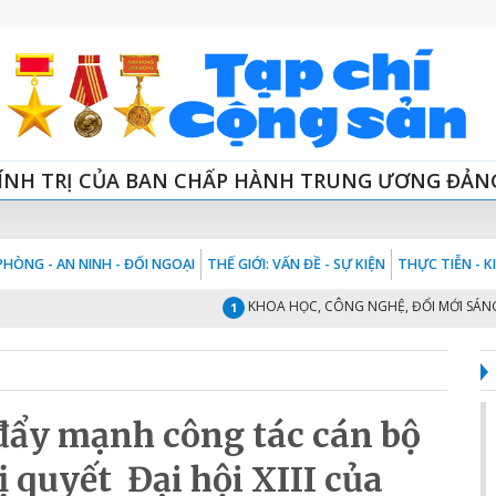
ÍNH TRỊ CỦA BAN CHẤP HÀNH TRUNG ƯƠNG ĐẢN
HÒNG - AN NINH - ĐỐI NGOẠI
THẾ GIỚI: VẤN ĐỀ - SỰ KIỆN
THỰC TIỄN - 
KHOA HỌC, CÔNG NGHỆ, ĐỔI MỚI SÁNG TẠ
1
đẩy mạnh công tác cán bộ
 quyết Đại hội XIII của