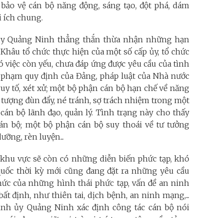
 bảo vệ cán bộ năng động, sáng tạo, đột phá, dám
i ích chung.
 ủy Quảng Ninh thẳng thắn thừa nhận những hạn
 Khâu tổ chức thực hiện của một số cấp ủy, tổ chức
có việc còn yếu, chưa đáp ứng được yêu cầu của tình
i phạm quy định của Đảng, pháp luật của Nhà nước
truy tố, xét xử; một bộ phận cán bộ hạn chế về năng
ện tượng đùn đẩy, né tránh, sợ trách nhiệm trong một
 cán bộ lãnh đạo, quản lý. Tình trạng này cho thấy
án bộ; một bộ phận cán bộ suy thoái về tư tưởng
dưỡng, rèn luyện...
và khu vực sẽ còn có những diễn biến phức tạp, khó
quốc thời kỳ mới cũng đang đặt ra những yêu cầu
hức của những hình thái phức tạp, vấn đề an ninh
t định, như thiên tai, dịch bệnh, an ninh mạng,...
ỉnh ủy Quảng Ninh xác định công tác cán bộ nói