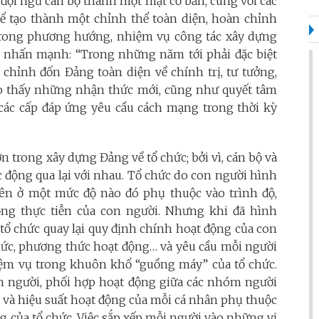
 đội ngũ cán bộ thành một mặt cơ bản, cùng với các
 để tạo thành một chỉnh thể toàn diện, hoàn chỉnh
Trong phương hướng, nhiệm vụ công tác xây dựng
g nhấn mạnh: “Trong những năm tới phải đặc biệt
chỉnh đốn Đảng toàn diện về chính trị, tư tưởng,
ho thấy những nhận thức mới, cũng như quyết tâm
các cấp đáp ứng yêu cầu cách mạng trong thời kỳ
n trong xây dựng Đảng về tổ chức; bởi vì, cán bộ và
ác động qua lại với nhau. Tổ chức do con người hình
ên ở một mức độ nào đó phụ thuộc vào trình độ,
ng thực tiễn của con người. Nhưng khi đã hình
 tổ chức quay lại quy định chính hoạt động của con
 chức, phương thức hoạt động… và yêu cầu mỗi người
ệm vụ trong khuôn khổ “guồng máy” của tổ chức.
con người, phối hợp hoạt động giữa các nhóm người
 và hiệu suất hoạt động của mỗi cá nhân phụ thuộc
g của tổ chức. Việc sắp xếp mỗi người vào những vị