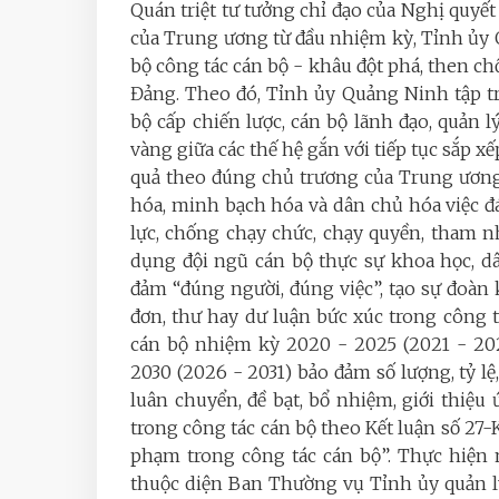
Quán triệt tư tưởng chỉ đạo của Nghị quyết 
của Trung ương từ đầu nhiệm kỳ, Tỉnh ủy
bộ công tác cán bộ - khâu đột phá, then ch
Đảng. Theo đó, Tỉnh ủy Quảng Ninh tập tr
bộ cấp chiến lược, cán bộ lãnh đạo, quản
vàng giữa các thế hệ gắn với tiếp tục sắp x
quả theo đúng chủ trương của Trung ương.
hóa, minh bạch hóa và dân chủ hóa việc đá
lực, chống chạy chức, chạy quyền, tham nh
dụng đội ngũ cán bộ thực sự khoa học, d
đảm “đúng người, đúng việc”, tạo sự đoàn 
đơn, thư hay dư luận bức xúc trong công 
cán bộ nhiệm kỳ 2020 - 2025 (2021 - 20
2030 (2026 - 2031) bảo đảm số lượng, tỷ lệ, 
luân chuyển, đề bạt, bổ nhiệm, giới thiệu
trong công tác cán bộ theo Kết luận số 27-K
phạm trong công tác cán bộ”. Thực hiện 
thuộc diện Ban Thường vụ Tỉnh ủy quản lý