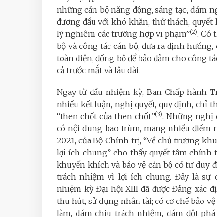
những cán bộ năng động, sáng tạo, dám n
đương đầu với khó khăn, thử thách, quyết l
(2)
lý nghiêm các trường hợp vi phạm”
. Có 
bộ và công tác cán bộ, đưa ra định hướng,
toàn diện, đồng bộ để bảo đảm cho công tá
cả trước mắt và lâu dài.
Ngay từ đầu nhiệm kỳ, Ban Chấp hành Tr
nhiều kết luận, nghị quyết, quy định, chỉ th
(3)
“then chốt của then chốt”
. Những nghị 
có nội dung bao trùm, mang nhiều điểm mớ
2021, của Bộ Chính trị, “Về chủ trương kh
lợi ích chung” cho thấy quyết tâm chính t
khuyến khích và bảo vệ cán bộ có tư duy 
trách nhiệm vì lợi ích chung. Đây là s
nhiệm kỳ Đại hội XIII đã được Đảng xác đ
thu hút, sử dụng nhân tài; có cơ chế bảo 
làm, dám chịu trách nhiệm, dám đột phá v