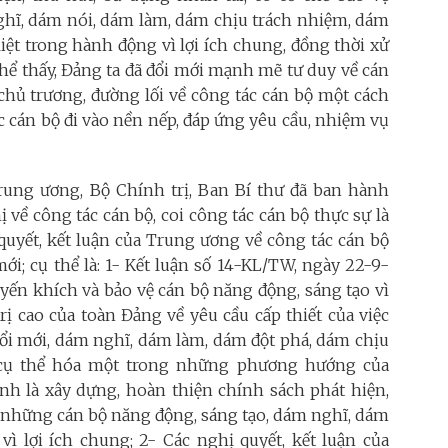
ghĩ, dám nói, dám làm, dám chịu trách nhiệm, dám
iệt trong hành động vì lợi ích chung, đồng thời xử
thể thấy, Đảng ta đã đổi mới mạnh mẽ tư duy về cán
 chủ trương, đường lối về công tác cán bộ một cách
c cán bộ đi vào nền nếp, đáp ứng yêu cầu, nhiệm vụ
ung ương, Bộ Chính trị, Ban Bí thư đã ban hành
ị về công tác cán bộ, coi công tác cán bộ thực sự là
quyết, kết luận của Trung ương về công tác cán bộ
i; cụ thể là: 1- Kết luận số 14-KL/TW, ngày 22-9-
uyến khích và bảo vệ cán bộ năng động, sáng tạo vì
rị cao của toàn Đảng về yêu cầu cấp thiết của việc
đổi mới, dám nghĩ, dám làm, dám đột phá, dám chịu
ự cụ thể hóa một trong những phương hướng của
ịnh là xây dựng, hoàn thiện chính sách phát hiện,
vệ những cán bộ năng động, sáng tạo, dám nghĩ, dám
ì lợi ích chung; 2- Các nghị quyết, kết luận của