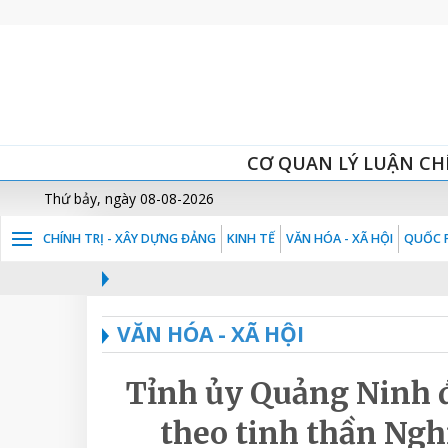
CƠ QUAN LÝ LUẬN CH
Thứ bảy, ngày 08-08-2026
CHÍNH TRỊ - XÂY DỰNG ĐẢNG
KINH TẾ
VĂN HÓA - XÃ HỘI
QUỐC P
VĂN HÓA - XÃ HỘI
Tỉnh ủy Quảng Ninh 
theo tinh thần Nghị