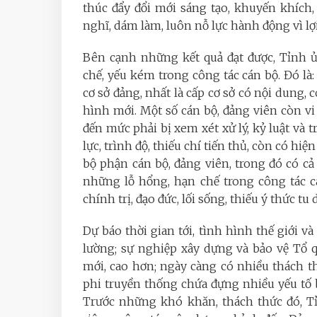
thúc đẩy đổi mới sáng tạo, khuyến khích,
nghĩ, dám làm, luôn nỗ lực hành động vì lợ
Bên cạnh những kết quả đạt được, Tỉnh
chế, yếu kém trong công tác cán bộ. Đó là:
cơ sở đảng, nhất là cấp cơ sở có nội dung, 
hình mới. Một số cán bộ, đảng viên còn v
đến mức phải bị xem xét xử lý, kỷ luật và 
lực, trình độ, thiếu chí tiến thủ, còn có hi
bộ phận cán bộ, đảng viên, trong đó có cả
những lỗ hổng, hạn chế trong công tác c
chính trị, đạo đức, lối sống, thiếu ý thức tu 
Dự báo thời gian tới, tình hình thế giới 
lường; sự nghiệp xây dựng và bảo vệ Tổ 
mới, cao hơn; ngày càng có nhiều thách t
phi truyền thống chứa đựng nhiều yếu tố bấ
Trước những khó khăn, thách thức đó, T