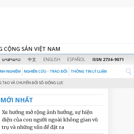
G CỘNG SẢN VIỆT NAM
ພາສາລາວ
中文
ENGLISH
ESPAÑOL
ISSN 2734-9071
KINH NGHIỆM
NGHIÊN CỨU - TRAO ĐỔI
THÔNG TIN LÝ LUẬN
O VÀ CHUYỂN ĐỔI SỐ: ĐỘNG LỰC CHÍNH CHO MÔ HÌNH TĂNG TRƯỞNG MỚI N
MỚI NHẤT
Xu hướng mở rộng ảnh hưởng, sự hiện
diện của con người ngoài không gian vũ
trụ và những vấn đề đặt ra