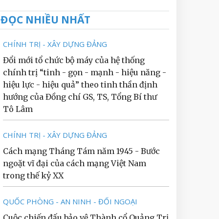
ĐỌC NHIỀU NHẤT
CHÍNH TRỊ - XÂY DỰNG ĐẢNG
Đổi mới tổ chức bộ máy của hệ thống
chính trị “tinh - gọn - mạnh - hiệu năng -
hiệu lực - hiệu quả” theo tinh thần định
hướng của Đồng chí GS, TS, Tổng Bí thư
Tô Lâm
CHÍNH TRỊ - XÂY DỰNG ĐẢNG
Cách mạng Tháng Tám năm 1945 - Bước
ngoặt vĩ đại của cách mạng Việt Nam
trong thế kỷ XX
QUỐC PHÒNG - AN NINH - ĐỐI NGOẠI
Cuộc chiến đấu bảo vệ Thành cổ Quảng Trị