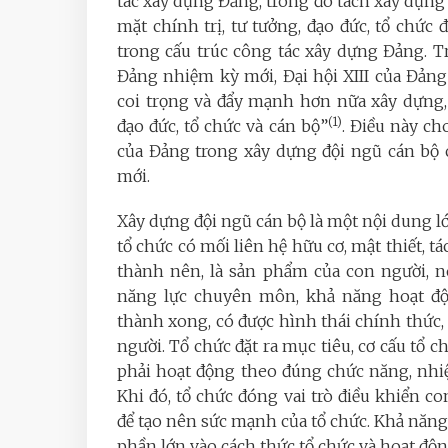
tác xây dựng Đảng, trong đó tách xây dựng
mặt chính trị, tư tưởng, đạo đức, tổ chức
trong cấu trúc công tác xây dựng Đảng. 
Đảng nhiệm kỳ mới, Đại hội XIII của Đản
coi trọng và đẩy mạnh hơn nữa xây dựng, 
(1)
đạo đức, tổ chức và cán bộ”
. Điều này c
của Đảng trong xây dựng đội ngũ cán bộ 
mới.
Xây dựng đội ngũ cán bộ là một nội dung lớ
tổ chức có mối liên hệ hữu cơ, mật thiết, t
thành nên, là sản phẩm của con người, n
năng lực chuyên môn, khả năng hoạt độ
thành xong, có được hình thái chính thức,
người. Tổ chức đặt ra mục tiêu, cơ cấu tổ
phải hoạt động theo đúng chức năng, nhi
Khi đó, tổ chức đóng vai trò điều khiển 
để tạo nên sức mạnh của tổ chức. Khả năng
phần lớn vào cách thức tổ chức và hoạt độn