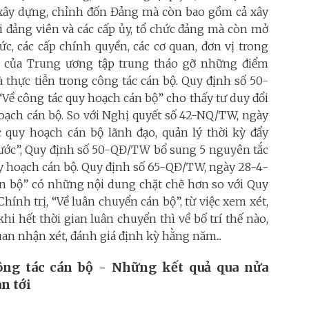
ây dựng, chỉnh đốn Đảng mà còn bao gồm cả xây
i đảng viên và các cấp ủy, tổ chức đảng mà còn mở
ức, các cấp chính quyền, các cơ quan, đơn vị trong
nh của Trung ương tập trung tháo gỡ những điểm
à thực tiễn trong công tác cán bộ
.
Quy định số 50-
“Về công tác quy hoạch cán bộ” cho thấy tư duy đổi
hoạch cán bộ. So với Nghị quyết số 42-NQ/TW, ngày
ác quy hoạch cán bộ lãnh đạo, quản lý thời kỳ đẩy
nước”, Quy định số 50-QĐ/TW bổ sung 5 nguyên tắc
uy hoạch cán bộ. Quy định số 65-QĐ/TW, ngày 28-4-
cán bộ” có những nội dung chặt chẽ hơn so với Quy
hính trị, “Về luân chuyển cán bộ”, từ việc xem xét,
khi hết thời gian luân chuyển thì về bố trí thế nào,
uan nhận xét, đánh giá định kỳ hằng năm...
ông tác cán bộ - Những kết quả qua nửa
n tới