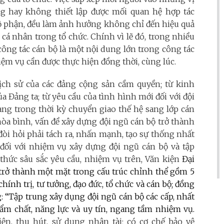
ng hay không thiết lập được mối quan hệ hợp tác
bộ phận, đều làm ảnh hưởng không chỉ đến hiệu quả
 cá nhân trong tổ chức. Chính vì lẽ đó, trong nhiều
công tác cán bộ là một nội dung lớn trong công tác
iệm vụ cần được thực hiện đồng thời, cùng lúc.
lịch sử của các đảng cộng sản cầm quyền; từ kinh
Đảng ta; từ yêu cầu của tình hình mới đối với đội
ang trong thời kỳ chuyển giao thế hệ sang lớp cán
hòa bình, vấn đề xây dựng đội ngũ cán bộ trở thành
đòi hỏi phải tách ra, nhấn mạnh, tạo sự thống nhất
đối với nhiệm vụ xây dựng đội ngũ cán bộ và tập
hức sâu sắc yêu cầu, nhiệm vụ trên, Văn kiện
Đại
 trở thành một mặt trong cấu trúc chỉnh thể gồm 5
ính trị, tư tưởng, đạo đức, tổ chức và cán bộ; đồng
g: “Tập trung xây dụng đội ngũ cán bộ các cấp, nhất
hẩm chất, năng lực và uy tín, ngang tầm nhiệm vụ.
ện, thu hút, sử dụng nhân tài; có cơ chế bảo vệ