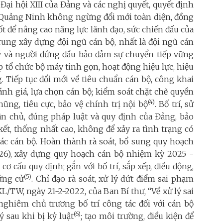
Đại hội XIII của Đảng và các nghị quyết, quyết định
 Quảng Ninh không ngừng đổi mới toàn diện, đồng
ốt để nâng cao năng lực lãnh đạo, sức chiến đấu của
ung xây dựng đội ngũ cán bộ, nhất là đội ngũ cán
 lý và người đứng đầu bảo đảm sự chuyển tiếp vững
ếp tổ chức bộ máy tinh gọn, hoạt động hiệu lực, hiệu
 Tiếp tục đổi mới về tiêu chuẩn cán bộ, công khai
nh giá, lựa chọn cán bộ; kiểm soát chặt chẽ quyền
(4)
ũng, tiêu cực, bảo vệ chính trị nội bộ
. Bố trí, sử
ân chủ, đúng pháp luật và quy định của Đảng, bảo
kết, thống nhất cao, không để xảy ra tình trạng có
tác cán bộ. Hoàn thành rà soát, bổ sung quy hoạch
26), xây dựng quy hoạch cán bộ nhiệm kỳ 2025 -
cơ cấu quy định; gắn với bố trí, sắp xếp, điều động,
(5)
 ứng cử
. Chỉ đạo rà soát, xử lý dứt điểm sai phạm
L/TW, ngày 21-2-2022, của Ban Bí thư, “Về xử lý sai
nghiêm chủ trương bố trí công tác đối với cán bộ
(6)
 sau khi bị kỷ luật
; tạo môi trường, điều kiện để