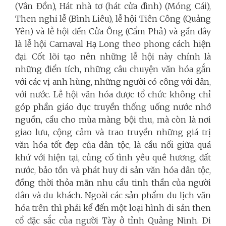
(Vân Đồn), Hát nhà tơ (hát cửa đình) (Móng Cái),
Then nghi lễ (Bình Liêu), lễ hội Tiên Công (Quảng
Yên) và lễ hội đền Cửa Ông (Cẩm Phả) và gần đây
là lễ hội Carnaval Hạ Long theo phong cách hiện
đại. Cốt lõi tạo nên những lễ hội này chính là
những điển tích, những câu chuyện văn hóa gắn
với các vị anh hùng, những người có công với dân,
với nước. Lễ hội văn hóa được tổ chức không chỉ
góp phần giáo dục truyền thống uống nước nhớ
nguồn, cầu cho mùa màng bội thu, mà còn là nơi
giao lưu, cộng cảm và trao truyền những giá trị
văn hóa tốt đẹp của dân tộc, là cầu nối giữa quá
khứ với hiện tại, củng cố tình yêu quê hương, đất
nước, bảo tồn và phát huy di sản văn hóa dân tộc,
đồng thời thỏa mãn nhu cầu tinh thần của người
dân và du khách. Ngoài các sản phẩm du lịch văn
hóa trên thì phải kể đến một loại hình di sản then
cổ đặc sắc của người Tày ở tỉnh Quảng Ninh. Di