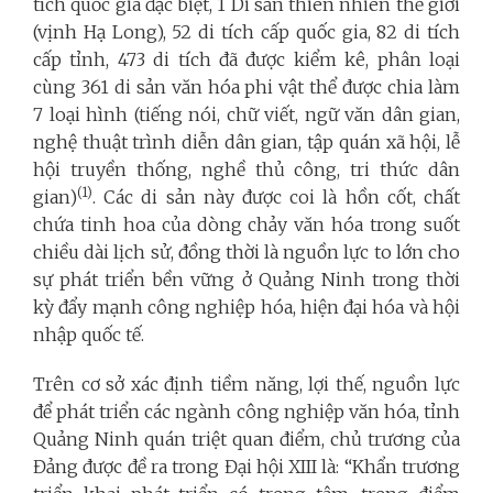
tích quốc gia đặc biệt, 1 Di sản thiên nhiên thế giới
(vịnh Hạ Long), 52 di tích cấp quốc gia, 82 di tích
cấp tỉnh, 473 di tích đã được kiểm kê, phân loại
cùng 361 di sản văn hóa phi vật thể được chia làm
7 loại hình (tiếng nói, chữ viết, ngữ văn dân gian,
nghệ thuật trình diễn dân gian, tập quán xã hội, lễ
hội truyền thống, nghề thủ công, tri thức dân
(1)
gian)
. Các di sản này được coi là hồn cốt, chất
chứa tinh hoa của dòng chảy văn hóa trong suốt
chiều dài lịch sử, đồng thời là nguồn lực to lớn cho
sự phát triển bền vững ở Quảng Ninh trong thời
kỳ đẩy mạnh công nghiệp hóa, hiện đại hóa và hội
nhập quốc tế.
Trên cơ sở xác định tiềm năng, lợi thế, nguồn lực
để phát triển các ngành công nghiệp văn hóa, tỉnh
Quảng Ninh quán triệt quan điểm, chủ trương của
Đảng được đề ra trong Đại hội XIII là: “Khẩn trương