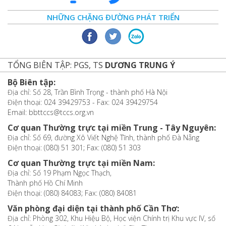
NHỮNG CHẶNG ĐƯỜNG PHÁT TRIỂN
TỔNG BIÊN TẬP: PGS, TS
DƯƠNG TRUNG Ý
Bộ Biên tập:
Địa chỉ: Số 28, Trần Bình Trọng - thành phố Hà Nội
Điện thoại: 024 39429753 - Fax: 024 39429754
Email: bbttccs@tccs.org.vn
Cơ quan Thường trực tại miền Trung - Tây Nguyên:
Địa chỉ: Số 69, đường Xô Viết Nghệ Tĩnh, thành phố Đà Nẵng
Điện thoại: (080) 51 301; Fax: (080) 51 303
Cơ quan Thường trực tại miền Nam:
Địa chỉ: Số 19 Phạm Ngọc Thạch,
Thành phố Hồ Chí Minh
Điện thoại: (080) 84083; Fax: (080) 84081
Văn phòng đại diện tại thành phố Cần Thơ:
Địa chỉ: Phòng 302, Khu Hiệu Bộ, Học viện Chính trị Khu vực IV, số