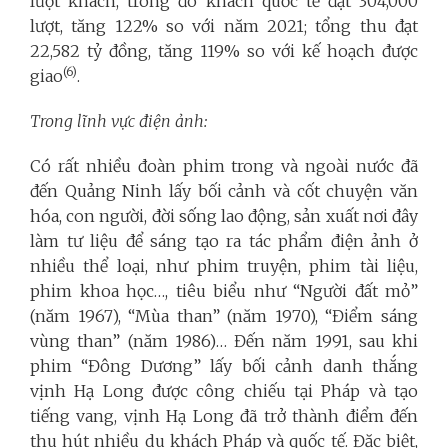
lượt khách, trong đó khách quốc tế đạt 304,000
lượt, tăng 122% so với năm 2021; tổng thu đạt
22,582 tỷ đồng, tăng 119% so với kế hoạch được
(6)
giao
.
Trong lĩnh vực điện ảnh:
Có rất nhiều đoàn phim trong và ngoài nước đã
đến Quảng Ninh lấy bối cảnh và cốt chuyện văn
hóa, con người, đời sống lao động, sản xuất nơi đây
làm tư liệu để sáng tạo ra tác phẩm điện ảnh ở
nhiều thể loại, như phim truyện, phim tài liệu,
phim khoa học…, tiêu biểu như “Người đất mỏ”
(năm 1967), “Mùa than” (năm 1970), “Điểm sáng
vùng than” (năm 1986)… Đến năm 1991, sau khi
phim “Đông Dương” lấy bối cảnh danh thắng
vịnh Hạ Long được công chiếu tại Pháp và tạo
tiếng vang, vịnh Hạ Long đã trở thành điểm đến
thu hút nhiều du khách Pháp và quốc tế. Đặc biệt,