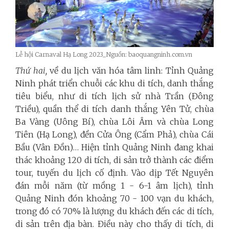
Lễ hội Carnaval Hạ Long 2023_Nguồn: baoquangninh.com.vn
Thứ hai,
về du lịch văn hóa tâm linh: Tỉnh Quảng
Ninh phát triển chuỗi các khu di tích, danh thắng
tiêu biểu, như di tích lịch sử nhà Trần (Đông
Triều), quần thể di tích danh thắng Yên Tử, chùa
Ba Vàng (Uông Bí), chùa Lôi Âm và chùa Long
Tiên (Hạ Long), đền Cửa Ông (Cẩm Phả), chùa Cái
Bầu (Vân Đồn)… Hiện tỉnh Quảng Ninh đang khai
thác khoảng 120 di tích, di sản trở thành các điểm
tour, tuyến du lịch cố định. Vào dịp Tết Nguyên
đán mỗi năm (từ mồng 1 - 6-1 âm lịch), tỉnh
Quảng Ninh đón khoảng 70 - 100 vạn du khách,
trong đó có 70% là lượng du khách đến các di tích,
di sản trên địa bàn. Điều này cho thấy di tích, di