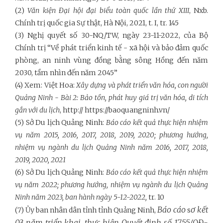
(2)
Văn kiện Đại hội đại biểu toàn quốc lần thứ XIII
, Nxb.
Chính trị quốc gia Sự thật, Hà Nội, 2021, t. I, tr. 145
(3) Nghị quyết số 30-NQ/TW, ngày 23-11-2022, của Bộ
Chính trị “Về phát triển kinh tế - xã hội và bảo đảm quốc
phòng, an ninh vùng đồng bằng sông Hồng đến năm
2030, tầm nhìn đến năm 2045”
(4) Xem: Việt Hoa:
Xây dựng và phát triển văn hóa, con người
Quảng Ninh
-
Bài 2: Bảo tồn, phát huy giá trị văn hóa, di tích
gắn với du lịch
, http:// https://baoquangninh.vn/
(5) Sở Du lịch Quảng Ninh:
Báo cáo kết quả thực hiện nhiệm
vụ năm 2015, 2016, 2017, 2018, 2019, 2020; phương hướng,
nhiệm vụ ngành du lịch Quảng Ninh năm 2016, 2017, 2018,
2019, 2020, 2021
(6) Sở Du lịch Quảng Ninh:
Báo cáo kết quả thực hiện nhiệm
vụ năm 2022; phương hướng, nhiệm vụ ngành du lịch Quảng
Ninh năm 2023, ban hành ngày 5
-
12
-
2022,
tr. 10
Báo cáo
ơ kết
(7) Ủy ban nhân dân tỉnh tỉnh Quảng Ninh,
s
03 năm triển khai, thực hiện Quyết định số 1755/QĐ-