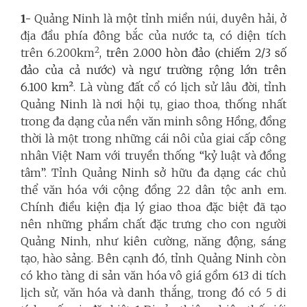
1-
Quảng Ninh là một tỉnh miền núi, duyên hải, ở
địa đầu phía đông bắc của nước ta, có diện tích
2
trên 6.200km
, trên 2.000 hòn đảo (chiếm 2/3 số
đảo của cả nước) và ngư trường rộng lớn trên
6.100 km²
. Là vùng đất cổ có lịch sử lâu đời, tỉnh
Quảng Ninh là nơi hội tụ, giao thoa, thống nhất
trong đa dạng của nền văn minh sông Hồng, đồng
thời là một trong những cái nôi của giai cấp công
nhân Việt Nam với truyền thống “kỷ luật và đồng
tâm”. Tỉnh Quảng Ninh sở hữu đa dạng các chủ
thể văn hóa với cộng đồng 22 dân tộc anh em.
Chính điều kiện địa lý giao thoa đặc biệt đã tạo
nên những phẩm chất đặc trưng cho con người
Quảng Ninh, như kiên cường, năng động, sáng
tạo, hào sảng. Bên cạnh đó, tỉnh Quảng Ninh còn
có kho tàng di sản văn hóa vô giá gồm 613 di tích
lịch sử, văn hóa và danh thắng, trong đó có 5 di