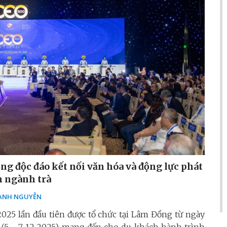
ộng độc đáo kết nối văn hóa và động lực phát
n ngành trà
̀NH NGUYỄN
2025 lần đầu tiên được tổ chức tại Lâm Đồng từ ngày