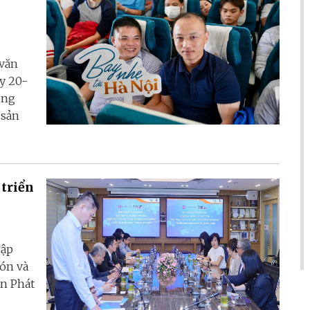
 văn
ày 20-
ông
 sản
 triển
Tập
đón và
an Phát