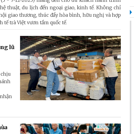
y (5 - 7-12-2025) mang đến cho du khách hành trình
hệ thuật, du lịch đến ngoại giao, kinh tế. Không chỉ
 hội giao thương, thúc đẩy hòa bình, hữu nghị và hợp
 tế trà Việt vươn tầm quốc tế.
ùng lũ
 chịu
Khánh
p nhận
mùa