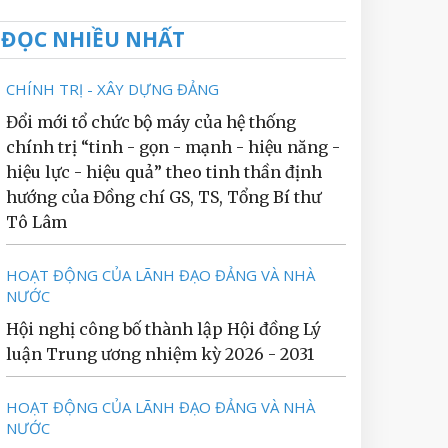
ĐỌC NHIỀU NHẤT
CHÍNH TRỊ - XÂY DỰNG ĐẢNG
Đổi mới tổ chức bộ máy của hệ thống
chính trị “tinh - gọn - mạnh - hiệu năng -
hiệu lực - hiệu quả” theo tinh thần định
hướng của Đồng chí GS, TS, Tổng Bí thư
Tô Lâm
HOẠT ĐỘNG CỦA LÃNH ĐẠO ĐẢNG VÀ NHÀ
NƯỚC
Hội nghị công bố thành lập Hội đồng Lý
luận Trung ương nhiệm kỳ 2026 - 2031
HOẠT ĐỘNG CỦA LÃNH ĐẠO ĐẢNG VÀ NHÀ
NƯỚC