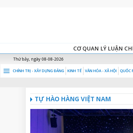
CƠ QUAN LÝ LUẬN CH
Thứ bảy, ngày 08-08-2026
CHÍNH TRỊ - XÂY DỰNG ĐẢNG
KINH TẾ
VĂN HÓA - XÃ HỘI
QUỐC P
TỰ HÀO HÀNG VIỆT NAM