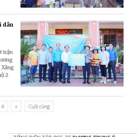
i dân
t trận
hương
n Xăng
hộ 2
4
»
Cuối cùng