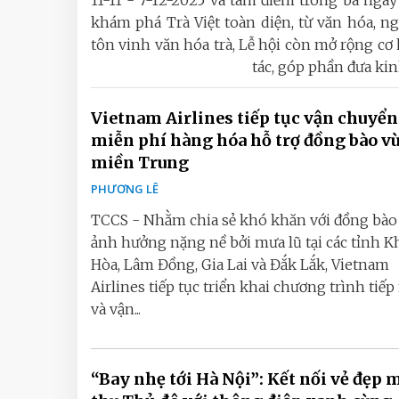
11-11 - 7-12-2025 và tâm điểm trong ba ngà
khám phá Trà Việt toàn diện, từ văn hóa, ng
tôn vinh văn hóa trà, Lễ hội còn mở rộng cơ
tác, góp phần đưa kinh
Vietnam Airlines tiếp tục vận chuyển
miễn phí hàng hóa hỗ trợ đồng bào v
miền Trung
PHƯƠNG LÊ
TCCS - Nhằm chia sẻ khó khăn với đồng bào
ảnh hưởng nặng nề bởi mưa lũ tại các tỉnh 
Hòa, Lâm Đồng, Gia Lai và Đắk Lắk, Vietnam
Airlines tiếp tục triển khai chương trình tiế
và vận...
“Bay nhẹ tới Hà Nội”: Kết nối vẻ đẹp 