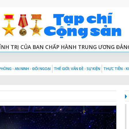
ÍNH TRỊ CỦA BAN CHẤP HÀNH TRUNG ƯƠNG ĐẢN
HÒNG - AN NINH - ĐỐI NGOẠI
THẾ GIỚI: VẤN ĐỀ - SỰ KIỆN
THỰC TIỄN - 