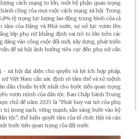
ực lượng cách mạng to lớn, một bộ phận quan trọng
hành công của mọi cuộc cách mạng xã hội. Trong
46,8% tỷ trọng lực lượng lao động trung bình của cả
n tâm của Đảng và Nhà nước, sự nỗ lực vươn lên
 tầng lớp phụ nữ khẳng định vai trò to lớn trên các
g đáng vào công cuộc đổi mới, xây dựng, phát triển
u vấn đề xã hội ảnh hưởng tiêu cực đến phụ nữ cần
 - xã hội đại diện cho quyền và lợi ích hợp pháp,
ụ nữ Việt Nam cần xác định rõ tâm thế và sứ mệnh
àn dân chuẩn bị tốt nhất cho bước tiến quan trọng
uyên vươn mình của dân tộc. Ban Chấp hành Trung
họn chủ đề năm 2025 là "Phát huy vai trò của phụ
 trị trong sạch, vững mạnh, sẵn sàng bước vào kỷ
 tộc", thể hiện quyết tâm của tổ chức Hội và cán
một bước tiến quan trọng của đất nước.