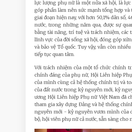
lực lượng phụ nữ là một nửa xã hội, là l
góp phần làm nên sức mạnh tổng hợp và t
giai đoạn hiện nay, với hơn 50,1% dân số, 
nước, trong những năm qua, được sự qua
bằng tài năng, trí tuệ và trách nhiệm, các
lĩnh vực của đời sống xã hội, đóng góp xứn
và bảo vệ Tổ quốc. Tuy vậy, vẫn còn nhiề
tiếp tục quan tâm.
Với trách nhiệm của một tổ chức chính trị
chính đáng của phụ nữ, Hội Liên hiệp Ph
của mình cùng cả hệ thống chính trị và to
của đất nước trong kỷ nguyên mới, kỷ ng
ương Hội Liên hiệp Phụ nữ Việt Nam đã c
tham gia xây dựng Đảng và hệ thống chính
nguyên mới - kỷ nguyên vươn mình của dân
bộ, hội viên phụ nữ cả nước, sẵn sàng cho 