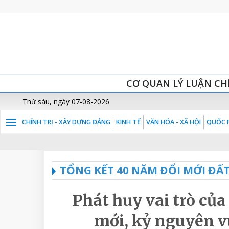
CƠ QUAN LÝ LUẬN CH
Thứ sáu, ngày 07-08-2026
CHÍNH TRỊ - XÂY DỰNG ĐẢNG
KINH TẾ
VĂN HÓA - XÃ HỘI
QUỐC P
TỔNG KẾT 40 NĂM ĐỔI MỚI ĐẤ
Phát huy vai trò củ
mới, kỷ nguyên v