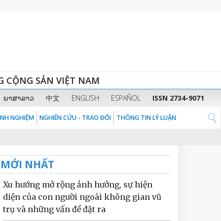
G CỘNG SẢN VIỆT NAM
ພາສາລາວ
中文
ENGLISH
ESPAÑOL
ISSN 2734-9071
KINH NGHIỆM
NGHIÊN CỨU - TRAO ĐỔI
THÔNG TIN LÝ LUẬN
MỚI NHẤT
Xu hướng mở rộng ảnh hưởng, sự hiện
diện của con người ngoài không gian vũ
trụ và những vấn đề đặt ra