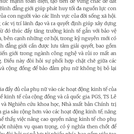
sức mạnh toàn diện, tạo tiền đề vững chắc để đất
Bình đẳng giới giúp phát huy tối đa nguồn lực con
ủa con người vào các lĩnh vực của đời sống xã hội.
các vị trí lãnh đạo và ra quyết định giúp xây dựng
ừ đó thúc đẩy tăng trưởng kinh tế gắn với bảo vệ
n, bên cạnh những cơ hội, trong kỷ nguyên mới có
nh đẳng giới cần được lưu tâm giải quyết, bao gồm
kiến giới trong ngành công nghệ và rủi ro mất an
Điều này đòi hỏi sự phối hợp chặt chẽ giữa các
 và cộng đồng để bảo đảm phụ nữ không bị bỏ lại
ia đầy đủ của phụ nữ vào các hoạt động kinh tế của
về kinh tế của cộng đồng và cả quốc gia. PGS, TS Lê
và Nghiên cứu khoa học, Nhà xuất bản Chính trị
m gia sâu rộng hơn vào các hoạt động kinh tế, năng
thể thấy, việc nâng cao quyền năng kinh tế cho phụ
một nhiệm vụ quan trọng, có ý nghĩa then chốt để
ày đòi hỏi sự nỗ lực từ nhiều phía, bao gồm việc tạo