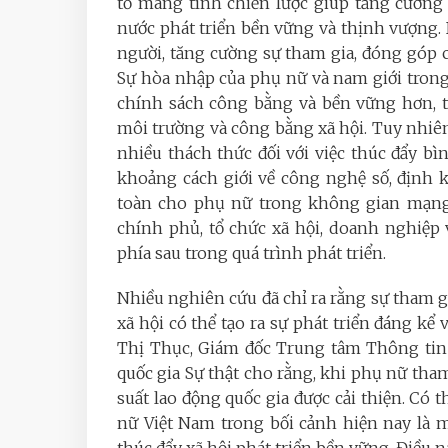
tố mang tính chiến lược giúp tăng cường 
nước phát triển bền vững và thịnh vượng. 
người, tăng cường sự tham gia, đóng góp c
Sự hòa nhập của phụ nữ và nam giới trong 
chính sách công bằng và bền vững hơn, t
môi trường và công bằng xã hội. Tuy nhiê
nhiều thách thức đối với việc thúc đẩy bì
khoảng cách giới về công nghệ số, định 
toàn cho phụ nữ trong không gian mạng. 
chính phủ, tổ chức xã hội, doanh nghiệp
phía sau trong quá trình phát triển.
Nhiều nghiên cứu đã chỉ ra rằng sự tham g
xã hội có thể tạo ra sự phát triển đáng kể 
Thị Thục, Giám đốc Trung tâm Thông tin 
quốc gia Sự thật cho rằng, khi phụ nữ tha
suất lao động quốc gia được cải thiện. Có 
nữ Việt Nam trong bối cảnh hiện nay là 
thúc đẩy xã hội phát triển bền vững. Điều n