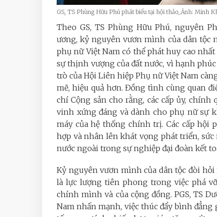
GS, TS Phùng Hữu Phú phát biểu tại hội thảo_Ảnh: Minh K
Theo GS, TS Phùng Hữu Phú,
nguyên Ph
ương, kỷ nguyên vươn mình của dân tộc m
phụ nữ Việt Nam có thể phát huy cao nhất t
sự thịnh vượng của đất nước, vì hạnh phúc
trò của Hội Liên hiệp Phụ nữ Việt Nam càn
mẽ, hiệu quả hơn. Đồng tình cùng quan đ
chí Cộng sản cho rằng, các cấp ủy, chính q
vinh xứng đáng và dành cho phụ nữ sự kh
máy của hệ thống chính trị. Các cấp hội
hợp và nhân lên khát vọng phát triển, sứ
nước ngoài trong sự nghiệp đại đoàn kết to
Kỷ nguyên vươn mình của dân tộc đòi hỏi
là lực lượng tiên phong trong việc phá v
chính mình và của cộng đồng. PGS, TS Dư
Nam nhấn mạnh, việc thúc đẩy bình đẳng gi