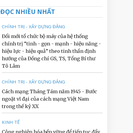
ĐỌC NHIỀU NHẤT
CHÍNH TRỊ - XÂY DỰNG ĐẢNG
Đổi mới tổ chức bộ máy của hệ thống
chính trị “tinh - gọn - mạnh - hiệu năng -
hiệu lực - hiệu quả” theo tinh thần định
hướng của Đồng chí GS, TS, Tổng Bí thư
Tô Lâm
CHÍNH TRỊ - XÂY DỰNG ĐẢNG
Cách mạng Tháng Tám năm 1945 - Bước
ngoặt vĩ đại của cách mạng Việt Nam
trong thế kỷ XX
KINH TẾ
Công nghiệp hóa bền vững để tiếp tục đẩy