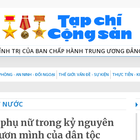
ÍNH TRỊ CỦA BAN CHẤP HÀNH TRUNG ƯƠNG ĐẢN
HÒNG - AN NINH - ĐỐI NGOẠI
THẾ GIỚI: VẤN ĐỀ - SỰ KIỆN
THỰC TIỄN - 
T NƯỚC
a phụ nữ trong kỷ nguyên
ươn mình của dân tộc