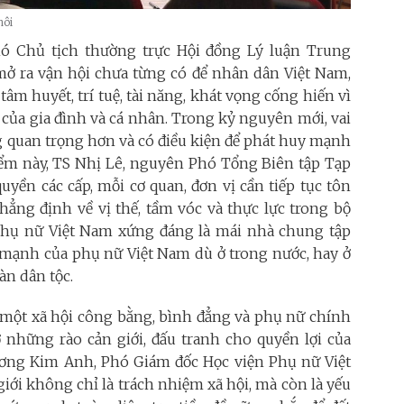
hôi
ó Chủ tịch thường trực Hội đồng Lý luận Trung
ở ra vận hội chưa từng có để nhân dân Việt Nam,
âm huyết, trí tuệ, tài năng, khát vọng cống hiến vì
 của gia đình và cá nhân. Trong kỷ nguyên mới, vai
g quan trọng hơn và có điều kiện để phát huy mạnh
iểm này, TS Nhị Lê, nguyên Phó Tổng Biên tập Tạp
uyền các cấp, mỗi cơ quan, đơn vị cần tiếp tục tôn
ẳng định về vị thế, tầm vóc và thực lực trong bộ
 phụ nữ Việt Nam xứng đáng là mái nhà chung tập
c mạnh của phụ nữ Việt Nam dù ở trong nước, hay ở
àn dân tộc.
 một xã hội công bằng, bình đẳng và phụ nữ chính
ỡ những rào cản giới, đấu tranh cho quyền lợi của
ơng Kim Anh, Phó Giám đốc Học viện Phụ nữ Việt
ới không chỉ là trách nhiệm xã hội, mà còn là yếu