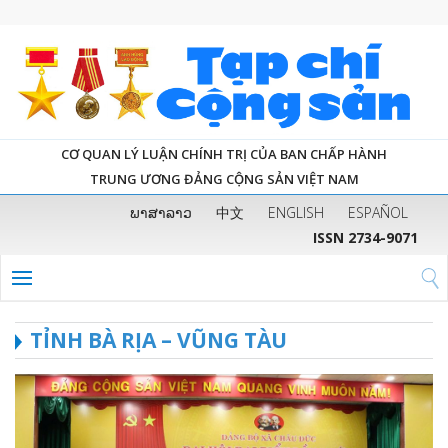
CƠ QUAN LÝ LUẬN CHÍNH TRỊ CỦA BAN CHẤP HÀNH
TRUNG ƯƠNG ĐẢNG CỘNG SẢN VIỆT NAM
ພາສາລາວ
中文
ENGLISH
ESPAÑOL
ISSN 2734-9071
TỈNH BÀ RỊA – VŨNG TÀU