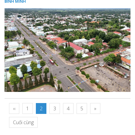
BÌNH MINH
‹‹
1
2
3
4
5
»
Cuối cùng