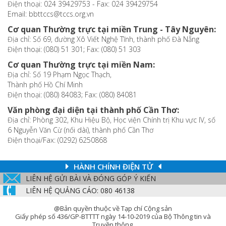
Điện thoại: 024 39429753 - Fax: 024 39429754
Email: bbttccs@tccs.org.vn
Cơ quan Thường trực tại miền Trung - Tây Nguyên:
Địa chỉ: Số 69, đường Xô Viết Nghệ Tĩnh, thành phố Đà Nẵng
Điện thoại: (080) 51 301; Fax: (080) 51 303
Cơ quan Thường trực tại miền Nam:
Địa chỉ: Số 19 Phạm Ngọc Thạch,
Thành phố Hồ Chí Minh
Điện thoại: (080) 84083; Fax: (080) 84081
Văn phòng đại diện tại thành phố Cần Thơ:
Địa chỉ: Phòng 302, Khu Hiệu Bộ, Học viện Chính trị Khu vực IV, số
6 Nguyễn Văn Cừ (nối dài), thành phố Cần Thơ
Điện thoại/Fax: (0292) 6250868
HÀNH CHÍNH ĐIỆN TỬ
LIÊN HỆ GỬI BÀI VÀ ĐÓNG GÓP Ý KIẾN
LIÊN HỆ QUẢNG CÁO: 080 46138
@Bản quyền thuộc về Tạp chí Cộng sản
Giấy phép số 436/GP-BTTTT ngày 14-10-2019 của Bộ Thông tin và
Truyền thông.