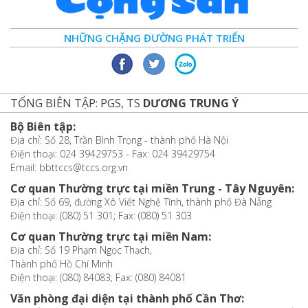
NHỮNG CHẶNG ĐƯỜNG PHÁT TRIỂN
TỔNG BIÊN TẬP: PGS, TS
DƯƠNG TRUNG Ý
Bộ Biên tập:
Địa chỉ: Số 28, Trần Bình Trọng - thành phố Hà Nội
Điện thoại: 024 39429753 - Fax: 024 39429754
Email: bbttccs@tccs.org.vn
Cơ quan Thường trực tại miền Trung - Tây Nguyên:
Địa chỉ: Số 69, đường Xô Viết Nghệ Tĩnh, thành phố Đà Nẵng
Điện thoại: (080) 51 301; Fax: (080) 51 303
Cơ quan Thường trực tại miền Nam:
Địa chỉ: Số 19 Phạm Ngọc Thạch,
Thành phố Hồ Chí Minh
Điện thoại: (080) 84083; Fax: (080) 84081
Văn phòng đại diện tại thành phố Cần Thơ: