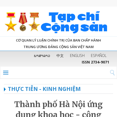
CƠ QUAN LÝ LUẬN CHÍNH TRỊ CỦA BAN CHẤP HÀNH
TRUNG ƯƠNG ĐẢNG CỘNG SẢN VIỆT NAM
ພາສາລາວ
中文
ENGLISH
ESPAÑOL
ISSN 2734-9071
THỰC TIỄN - KINH NGHIỆM
Thành phố Hà Nội ứng
dụng khoa học - công