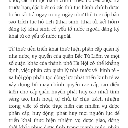
bước, các thủ tục hành chính theo đó đều được trả
trước hạn, đặc biệt có các thủ tục hành chính được
hoàn tất trả ngay trong ngày như thủ tục cấp bản
sao trích lục hộ tịch (khai sinh, khai tử, kết hôn),
đăng ký khai sinh có yếu tố nước ngoài, đăng ký
khai tử có yếu tố nước ngoài.
Từ thực tiễn triển khai thực hiện phân cấp quản lý
nhà nước, uỷ quyền của quận Bắc Từ Liêm
và một
số quận khác của thành phố Hà Nội có thể khẳng
định, việc phân cấp quản lý nhà nước về kinh tế -
xã hội góp phần tạo động lực phát triển kinh tế và
xây dựng bộ máy chính quyền các cấp, tạo điều
kiện cho cấp quận huyện phát huy cao nhất tính
sáng tạo, linh hoạt, tự chủ, tự chịu trách nhiệm
trong việc tổ chức thực hiện các nhiệm vụ được
phân cấp; huy động, phát huy mọi nguồn lực để
triển khai thực hiện nhiệm vụ được giao, đồng
thời khắc phục được tình trạng manh mún, phân