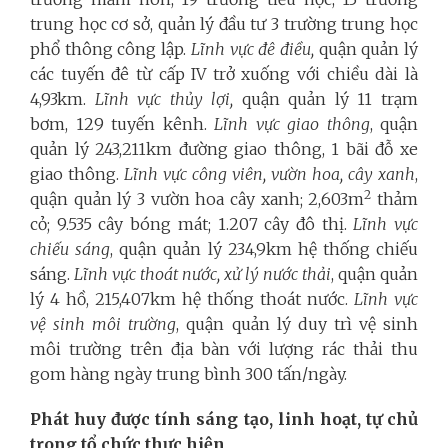
trung học cơ sở, quản lý đầu tư 3 trường trung học
phổ thông công lập.
Lĩnh vực đê điều,
quận quản lý
các tuyến đê từ cấp IV trở xuống với chiều dài là
4,93km.
Lĩnh vực thủy lợi,
quận quản lý 11 trạm
bơm, 129 tuyến kênh.
Lĩnh vực giao thông
, quận
quản lý 243,211km đường giao thông, 1 bãi đỗ xe
giao thông.
Lĩnh vực công viên, vườn hoa, cây xanh
,
2
quận quản lý 3 vườn hoa cây xanh; 2,603m
thảm
cỏ; 9.535 cây bóng mát; 1.207 cây đô thị.
L
ĩnh vực
chiếu sáng
, quận quản lý 234,9km hệ thống chiếu
sáng.
Lĩnh vực thoát nước, xử lý nước thải
, quận quản
lý 4 hồ, 215,407km hệ thống thoát nước.
Lĩnh vực
vệ sinh môi trường
, quận quản lý duy trì vệ sinh
môi trường trên địa bàn với lượng rác thải thu
gom hàng ngày trung bình 300 tấn/ngày.
Phát huy được tính sáng tạo, linh hoạt, tự chủ
trong tổ chức thực hiện