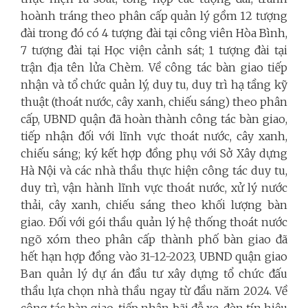
hoành tráng theo phân cấp quản lý gồm 12 tượng
đài trong đó có 4 tượng đài tại công viên Hòa Bình,
7 tượng đài tại Học viện cảnh sát; 1 tượng đài tại
trận địa tên lửa Chèm. Về công tác bàn giao tiếp
nhận và tổ chức quản lý, duy tu, duy trì hạ tầng kỹ
thuật (thoát nước, cây xanh, chiếu sáng) theo phân
cấp, UBND quận đã hoàn thành công tác bàn giao,
tiếp nhận đối với lĩnh vực thoát nước, cây xanh,
chiếu sáng; ký kết hợp đồng phụ với Sở Xây dựng
Hà Nội và các nhà thầu thực hiện công tác duy tu,
duy trì, vận hành lĩnh vực thoát nước, xử lý nước
thải, cây xanh, chiếu sáng theo khối lượng bàn
giao. Đối với gói thầu quản lý hệ thống thoát nước
ngõ xóm theo phân cấp thành phố bàn giao đã
hết hạn hợp đồng vào 31-12-2023, UBND quận giao
Ban quản lý dự án đầu tư xây dựng tổ chức đấu
thầu lựa chọn nhà thầu ngay từ đầu năm 2024. Về
công tác bàn giao, tiếp nhận bãi đỗ xe, đèn tín hiệu