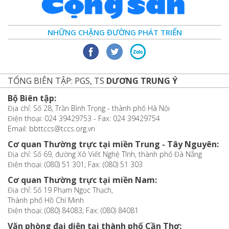
NHỮNG CHẶNG ĐƯỜNG PHÁT TRIỂN
TỔNG BIÊN TẬP: PGS, TS
DƯƠNG TRUNG Ý
Bộ Biên tập:
Địa chỉ: Số 28, Trần Bình Trọng - thành phố Hà Nội
Điện thoại: 024 39429753 - Fax: 024 39429754
Email: bbttccs@tccs.org.vn
Cơ quan Thường trực tại miền Trung - Tây Nguyên:
Địa chỉ: Số 69, đường Xô Viết Nghệ Tĩnh, thành phố Đà Nẵng
Điện thoại: (080) 51 301; Fax: (080) 51 303
Cơ quan Thường trực tại miền Nam:
Địa chỉ: Số 19 Phạm Ngọc Thạch,
Thành phố Hồ Chí Minh
Điện thoại: (080) 84083; Fax: (080) 84081
Văn phòng đại diện tại thành phố Cần Thơ: