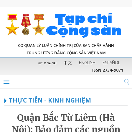
CƠ QUAN LÝ LUẬN CHÍNH TRỊ CỦA BAN CHẤP HÀNH
TRUNG ƯƠNG ĐẢNG CỘNG SẢN VIỆT NAM
ພາສາລາວ
中文
ENGLISH
ESPAÑOL
ISSN 2734-9071
THỰC TIỄN - KINH NGHIỆM
Quận Bắc Từ Liêm (Hà
Nội): Bảo đảm các nguồn