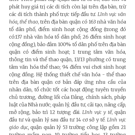
phát huy giá trị các di tích còn lại trên địa bàn, trừ
các di tích thành phố trực tiếp đầu tư.
Lĩnh vực văn
hóa, thể thao
, trên địa bàn quận có 163 nhà văn hóa
tổ dân phố, điểm sinh hoạt cộng đồng (trong đó
có:137 nhà văn hóa tổ dân phố; 26 điểm sinh hoạt
cộng đồng), bảo đảm 100% tổ dân phố trên địa bàn
quận có điểm sinh hoạt; 1 trung tâm văn hóa,
thông tin và thể thao quận, 13/13 phường có trung
tâm văn hóa thể thao; 94 điểm vui chơi sinh hoạt
cộng đồng. Hệ thống thiết chế văn hóa - thể thao
trên địa bàn quận cơ bản đáp ứng nhu cầu của
nhân dân, tổ chức tốt các hoạt động tuyên truyền
chủ trương, đường lối của Đảng, chính sách, pháp
luật của Nhà nước; quản lý, đầu tư, cải tạo, nâng cấp,
mở rộng, bảo trì 12 tượng đài.
Lĩnh vực y tế
, quận
đầu tư và quản lý sau đầu tư 14 cơ sở y tế.
Lĩnh vực
giáo dục,
quận quản lý 53 trường công lập gồm 21
trường mầm non, 19 trường tiểu học, 13 trường