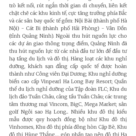
trò kết nối, rút ngắn thời gian di chuyển, liên kết
chặt chẽ các khu kinh tế, cực tăng trưởng phía Bắc
và các sân bay quốc tế gồm: Nội Bài (thành phố Hà
Nội) - Cát Bi (thành phố Hải Phòng) - Vân Đồn
(tỉnh Quảng Ninh). Ngoài thu hút nguồn lực cho
các dự án giao thông trọng điểm, Quảng Ninh đã
thu hút nguồn lực từ các nhà đầu tư lớn để đầu tư
hạ tầng du lịch và đô thị. Hàng loạt các khu nghỉ
dưỡng, khách sạn đẳng cấp quốc tế được hoàn
thành như Công viên Đại Dương; Khu nghỉ dưỡng
biển cao cấp Vinpearl Ha Long Bay Resort; Quần
thể du lịch nghỉ dưỡng của Tập đoàn FLC; Khu du
lịch đảo Tuần Châu, cảng tầu Tuần Châu; các trung
tâm thương mại Vincom, BigC, Mega Market; sân
golf Ngôi sao Hạ Long... Nhiều khu đô thị kiểu
mẫu được quy hoạch đồng bộ như Khu đô thị
Vinhomes, Khu đô thị phía đông hòn Cặp Bè, Khu
đô thị Hùng Thắng,… góp phần tạo nên đô thị Hạ