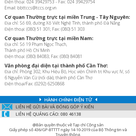
Điện thoại: 024 39429753 - Fax: 024 39429754
Email: bbttccs@tccs.org.vn
Cơ quan Thường trực tại miền Trung - Tây Nguyên:
Địa chỉ: Số 69, đường Xô Viết Nghệ Tĩnh, thành phố Đà Nẵng
Điện thoại: (080) 51 301; Fax: (080) 51 303
Cơ quan Thường trực tại miền Nam:
Địa chỉ: Số 19 Phạm Ngọc Thạch,
Thành phố Hồ Chí Minh
Điện thoại: (080) 84083; Fax: (080) 84081
Văn phòng đại diện tại thành phố Cần Thơ:
Địa chỉ: Phòng 302, Khu Hiệu Bộ, Học viện Chính trị Khu vực IV, số
6 Nguyễn Văn Cừ (nối dài), thành phố Cần Thơ
Điện thoại/Fax: (0292) 6250868
HÀNH CHÍNH ĐIỆN TỬ
LIÊN HỆ GỬI BÀI VÀ ĐÓNG GÓP Ý KIẾN
LIÊN HỆ QUẢNG CÁO: 080 46138
@Bản quyền thuộc về Tạp chí Cộng sản
Giấy phép số 436/GP-BTTTT ngày 14-10-2019 của Bộ Thông tin và
Truyền thông.