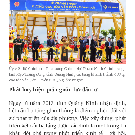
Ủy viên Bộ Chính trị, Thủ tướng Chính phủ Phạm Minh Chính cùng
lãnh đạo Trung ương, tỉnh Quảng Ninh, cắt băng khánh thành đường
cao tốc Vân Đồn - Móng Cái_Nguồn: zing.vn
Phát huy hiệu quả nguồn lực đầu tư
Ngay từ năm 2012, tỉnh Quảng Ninh nhận định,
kết cấu hạ tầng giao thông là điểm nghẽn đối với
sự phát triển của địa phương. Việc xây dựng, phát
triển kết cấu hạ tầng được xác định là một trong ba
khâu đột phá trong phát triển kinh tế - xã hội.