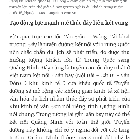
Cảng tàu khách quốc tế Hạ Long - điểm đến tin cậy của các hãng du
thuyền lớn trên thế giới và hàng trăm nghìn du khách trong nước,
quốc tế_Nguồn: baoquangninh.com.vn
Tạo động lực mạnh mẽ thúc đẩy liên kết vùng
Vừa qua, trục cao tốc Vân Đồn - Móng Cái khai
trương. Đây là tuyến đường kết nối với Trung Quốc
nên chắc chắn du lịch sẽ phát triển, do được thụ
hưởng lượng khách lớn từ Trung Quốc sang
Quảng Ninh. Đây cũng là tuyến cao tốc duy nhất ở
Việt Nam kết nối 3 sân bay (Nội Bài - Cát Bi - Vân
Đồn), 3 khu kinh tế, 3 cửa khẩu quốc tế. Tuyến
đường sẽ mở rộng các không gian kinh tế, xã hội,
văn hóa, du lịch nhằm thúc đẩy sự phát triển của
Khu kinh tế Vân Đồn nói riêng, tỉnh Quảng Ninh
nói chung. Trong tương lai gần, sân bay này có thể
kết nối Quảng Ninh với toàn thế giới. Tuyến
đường này không chỉ có ý nghĩa đối với cực tăng
trưởng Quảng Ninh thông qua 2 mũi đột phá là