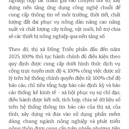
nghiệp, hợp tác tham gia vào chuyển đổi số; xây
dựng nền tảng ứng dụng công nghệ chuỗi để
cung cấp thông tin về môi trường, thời tiết, chất
lượng đất đai phục vụ nông dân nâng cao năng
suất và chất lượng cây trồng, vật nuôi, hỗ trợ chia
sẻ các thiết bị nông nghiệp qua nền tảng số.
Theo đó, thị xã Đông Triều phấn đấu đến năm
2025, 100% thủ tục hành chính đủ điều kiện theo
quy định được cung cấp dưới hình thức dịch vụ
công trực tuyến mức độ 4; 100% công việc được xử
lý trên hệ thống chính quyền điện tử; 100% chế độ
báo cáo, chỉ tiêu tổng hợp báo cáo định kỳ và báo
cáo thống kê kinh tế - xã hội phục vụ sự chỉ đạo,
điều hành được kết nối, tích hợp, chia sẻ dữ liệu số
trên hệ thống thông tin báo cáo của thị xã, của
tỉnh; xây dựng và đưa vào sử dụng phần mềm
dùng chung ngành nông nghiệp và phát triển
nông thôn được cung cấp trên nhiều phương tiện