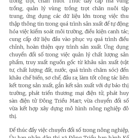
trồng trọt, chăn nuôi. Thúc đẩy cấp mã vùng
trồng, quản lý vùng trồng trọt chăn nuôi tập
trung, ứng dụng các dữ liệu lớn trong việc thu
thập thông tin trong quá trình sản xuất để tự động
hóa việc kiểm soát môi trường, điều kiện canh tác;
cung cấp dữ liệu đầu vào phục vụ quá trình điều
chỉnh, hoàn thiện quy trình sản xuất. Ứng dụng
chuyển đổi số trong việc quản lý chất lượng sản
phẩm, truy xuất nguồn gốc từ khâu sản xuất (vật
tư, chất lượng đất, nước, quá trình chăm sóc) đến
khâu chế biến, sơ chế, đầu ra; làm tốt công tác liên
kết trong sản xuất, gắn kết sản xuất với dự báo thị
trường, phát triển thương mại điện tử, phát huy
sàn điện tử Đông Triều Mart; vừa chuyển đổi số
vừa kết hợp xây dựng mô hình nông nghiệp đô
thị.
Để thúc đẩy việc chuyển đổi số trong nông nghiệp,
Ủy ban nhân dân thị xã Đông Triều ban hành Kế