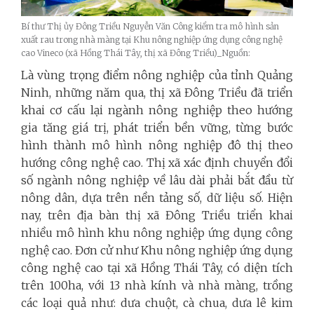
Bí thư Thị ủy Đông Triều Nguyễn Văn Công kiểm tra mô hình sản
xuất rau trong nhà màng tại Khu nông nghiệp ứng dụng công nghệ
cao Vineco (xã Hồng Thái Tây, thị xã Đông Triều)_Nguồn:
Là vùng trọng điểm nông nghiệp của tỉnh Quảng
Ninh, những năm qua, thị xã Đông Triều đã triển
khai cơ cấu lại ngành nông nghiệp theo hướng
gia tăng giá trị, phát triển bền vững, từng bước
hình thành mô hình nông nghiệp đô thị theo
hướng công nghệ cao. Thị xã xác định chuyển đổi
số ngành nông nghiệp về lâu dài phải bắt đầu từ
nông dân, dựa trên nền tảng số, dữ liệu số. Hiện
nay, trên địa bàn thị xã Đông Triều triển khai
nhiều mô hình khu nông nghiệp ứng dụng công
nghệ cao. Đơn cử như Khu nông nghiệp ứng dụng
công nghệ cao tại xã Hồng Thái Tây, có diện tích
trên 100ha, với 13 nhà kính và nhà màng, trồng
các loại quả như: dưa chuột, cà chua, dưa lê kim