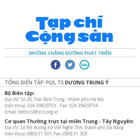
NHỮNG CHẶNG ĐƯỜNG PHÁT TRIỂN
TỔNG BIÊN TẬP: PGS, TS
DƯƠNG TRUNG Ý
Bộ Biên tập:
Địa chỉ: Số 28, Trần Bình Trọng - thành phố Hà Nội
Điện thoại: 024 39429753 - Fax: 024 39429754
Email: bbttccs@tccs.org.vn
Cơ quan Thường trực tại miền Trung - Tây Nguyên:
Địa chỉ: Số 69, đường Xô Viết Nghệ Tĩnh, thành phố Đà Nẵng
Điện thoại: (080) 51 301; Fax: (080) 51 303