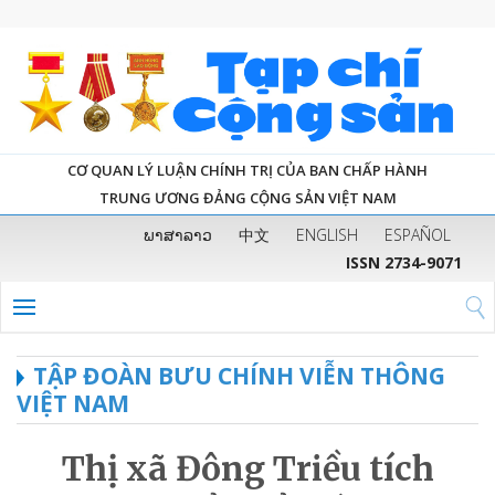
CƠ QUAN LÝ LUẬN CHÍNH TRỊ CỦA BAN CHẤP HÀNH
TRUNG ƯƠNG ĐẢNG CỘNG SẢN VIỆT NAM
ພາສາລາວ
中文
ENGLISH
ESPAÑOL
ISSN 2734-9071
TẬP ĐOÀN BƯU CHÍNH VIỄN THÔNG
VIỆT NAM
Thị xã Đông Triều tích