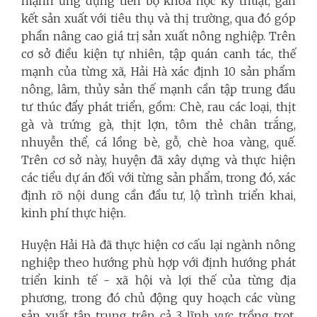
mạnh ứng dụng tiến bộ khoa học kỹ thuật, gắn
kết sản xuất với tiêu thụ và thị trường, qua đó góp
phần nâng cao giá trị sản xuất nông nghiệp. Trên
cơ sở điều kiện tự nhiên, tập quán canh tác, thế
mạnh của từng xã, Hải Hà xác định 10 sản phẩm
nông, lâm, thủy sản thế mạnh cần tập trung đầu
tư thúc đẩy phát triển, gồm: Chè, rau các loại, thịt
gà và trứng gà, thịt lợn, tôm thẻ chân trắng,
nhuyễn thể, cá lồng bè, gỗ, chè hoa vàng, quế.
Trên cơ sở này, huyện đã xây dựng và thực hiện
các tiểu dự án đối với từng sản phẩm, trong đó, xác
định rõ nội dung cần đầu tư, lộ trình triển khai,
kinh phí thực hiện.
Huyện Hải Hà đã thực hiện cơ cấu lại ngành nông
nghiệp theo hướng phù hợp với định hướng phát
triển kinh tế - xã hội và lợi thế của từng địa
phương, trong đó chủ động quy hoạch các vùng
sản xuất tập trung trên cả 3 lĩnh vực trồng trọt,