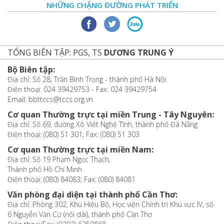
NHỮNG CHẶNG ĐƯỜNG PHÁT TRIỂN
TỔNG BIÊN TẬP: PGS, TS
DƯƠNG TRUNG Ý
Bộ Biên tập:
Địa chỉ: Số 28, Trần Bình Trọng - thành phố Hà Nội
Điện thoại: 024 39429753 - Fax: 024 39429754
Email: bbttccs@tccs.org.vn
Cơ quan Thường trực tại miền Trung - Tây Nguyên:
Địa chỉ: Số 69, đường Xô Viết Nghệ Tĩnh, thành phố Đà Nẵng
Điện thoại: (080) 51 301; Fax: (080) 51 303
Cơ quan Thường trực tại miền Nam:
Địa chỉ: Số 19 Phạm Ngọc Thạch,
Thành phố Hồ Chí Minh
Điện thoại: (080) 84083; Fax: (080) 84081
Văn phòng đại diện tại thành phố Cần Thơ:
Địa chỉ: Phòng 302, Khu Hiệu Bộ, Học viện Chính trị Khu vực IV, số
6 Nguyễn Văn Cừ (nối dài), thành phố Cần Thơ