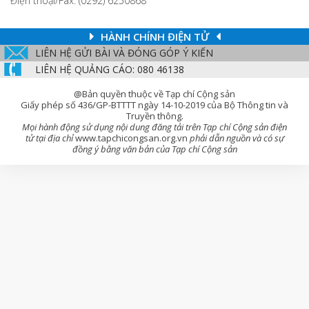
Điện thoại/Fax: (0292) 6250868
HÀNH CHÍNH ĐIỆN TỬ
LIÊN HỆ GỬI BÀI VÀ ĐÓNG GÓP Ý KIẾN
LIÊN HỆ QUẢNG CÁO: 080 46138
@Bản quyền thuộc về Tạp chí Cộng sản
Giấy phép số 436/GP-BTTTT ngày 14-10-2019 của Bộ Thông tin và
Truyền thông.
Mọi hành động sử dụng nội dung đăng tải trên Tạp chí Cộng sản điện
tử tại địa chỉ
www.tapchicongsan.org.vn
phải dẫn nguồn và có sự
đồng ý bằng văn bản của Tạp chí Cộng sản