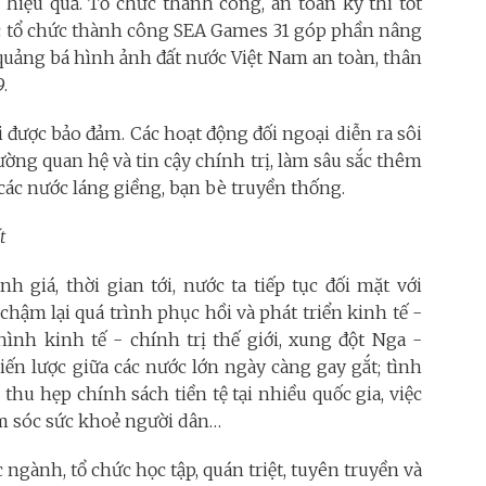
 hiệu quả. Tổ chức thành công, an toàn kỳ thi tốt
iệc tổ chức thành công SEA Games 31 góp phần nâng
, quảng bá hình ảnh đất nước Việt Nam an toàn, thân
.
i được bảo đảm. Các hoạt động đối ngoại diễn ra sôi
ường quan hệ và tin cậy chính trị, làm sâu sắc thêm
 các nước láng giềng, bạn bè truyền thống.
t
h giá, thời gian tới, nước ta tiếp tục đối mặt với
chậm lại quá trình phục hồi và phát triển kinh tế -
ình kinh tế - chính trị thế giới, xung đột Nga -
iến lược giữa các nước lớn ngày càng gay gắt; tình
thu hẹp chính sách tiền tệ tại nhiều quốc gia, việc
m sóc sức khoẻ người dân…
c ngành, tổ chức học tập, quán triệt, tuyên truyền và