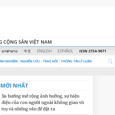
G CỘNG SẢN VIỆT NAM
ພາສາລາວ
中文
ENGLISH
ESPAÑOL
ISSN 2734-9071
KINH NGHIỆM
NGHIÊN CỨU - TRAO ĐỔI
THÔNG TIN LÝ LUẬN
MỚI NHẤT
Xu hướng mở rộng ảnh hưởng, sự hiện
diện của con người ngoài không gian vũ
trụ và những vấn đề đặt ra