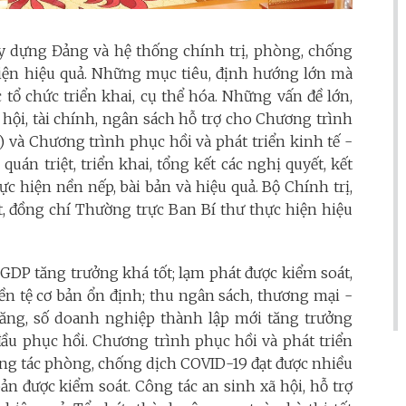
xây dựng Đảng và hệ thống chính trị, phòng, chống
hiện hiệu quả. Những mục tiêu, định hướng lớn mà
c tổ chức triển khai, cụ thể hóa. Những vấn đề lớn,
ã hội, tài chính, ngân sách hỗ trợ cho Chương trình
 và Chương trình phục hồi và phát triển kinh tế -
uán triệt, triển khai, tổng kết các nghị quyết, kết
c hiện nền nếp, bài bản và hiệu quả. Bộ Chính trị,
t, đồng chí Thường trực Ban Bí thư thực hiện hiệu
. GDP tăng trưởng khá tốt; lạm phát được kiểm soát,
iền tệ cơ bản ổn định; thu ngân sách, thương mại -
 tăng, số doanh nghiệp thành lập mới tăng trưởng
đầu phục hồi. Chương trình phục hồi và phát triển
 Công tác phòng, chống dịch COVID-19 đạt được nhiều
ản được kiểm soát. Công tác an sinh xã hội, hỗ trợ