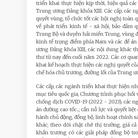
triển khai thực hiện kịp thời, hiệu quả 
Trung ương Đảng khóa XIII. Các cấp, các n
quyết vùng, tổ chức tốt các hội nghị toàn 
về phát triển kinh tế - xã hội, bảo đảm
Trung Bộ và duyên hải miền Trung, vùng
kinh tế trọng điểm phía Nam và các đề á
ương Đảng khóa XIII, các nội dung khác th
thư từ nay đến cuối năm 2022. Các cơ qua
khai kế hoạch thực hiện các nghị quyết của
chế hóa chủ trương, đường lối của Trung ư
Các cấp, các ngành triển khai thực hiện nh
mục tiêu quốc gia, Chương trình phục hồi v
chống dịch COVID-19 (2022 - 2023), các ng
án đường cao tốc...; cần nỗ lực và quyết li
hành chủ động, đồng bộ, linh hoạt chính sác
khác; theo dõi chặt chẽ thị trường, giá 
khẩn trương có các giải pháp đồng bộ tr