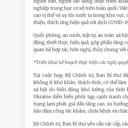
người dân, người lao động được triển khai
nghiệp trung học cơ sở trên toàn quốc. V
cao vị thế và uy tín nước ta trong khu vực
thiện, thích ứng hiệu quả với dịch COVID-19
Quốc phòng, an ninh, trật tự, an toàn xã hộ
động, thiết thực, hiệu quả, góp phần tăng c
quan hệ hợp tác, hữu nghị, thủy chung với
*Triển khai kế hoạch thực hiện các nghị quyế
Tại cuộc họp, Bộ Chính trị, Ban Bí thư đán
không ít khó khăn, thách thức, có thể làm 
xã hội do biến động khó lường của tình h
Ukraine diễn biến phức tạp; cạnh tranh ch
trạng lạm phát, giá dầu tăng cao, xu hướng 
bảo đảm công tác khám, chữa bệnh và chă
Bộ Chính trị, Ban Bí thư yêu cầu các cấp, cá