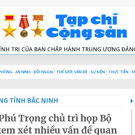
ÍNH TRỊ CỦA BAN CHẤP HÀNH TRUNG ƯƠNG ĐẢN
HÒNG - AN NINH - ĐỐI NGOẠI
THẾ GIỚI: VẤN ĐỀ - SỰ KIỆN
THỰC TIỄN - 
NG TỈNH BẮC NINH
Phú Trọng chủ trì họp Bộ
 xem xét nhiều vấn đề quan