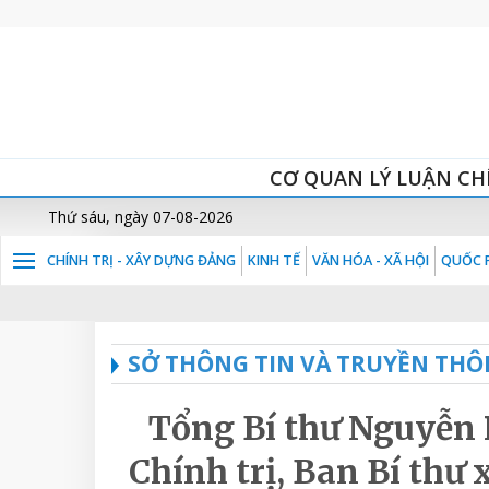
CƠ QUAN LÝ LUẬN CH
Thứ sáu, ngày 07-08-2026
CHÍNH TRỊ - XÂY DỰNG ĐẢNG
KINH TẾ
VĂN HÓA - XÃ HỘI
QUỐC P
SỞ THÔNG TIN VÀ TRUYỀN THÔ
Tổng Bí thư Nguyễn 
Chính trị, Ban Bí thư