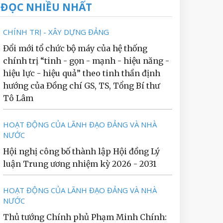
ĐỌC NHIỀU NHẤT
CHÍNH TRỊ - XÂY DỰNG ĐẢNG
Đổi mới tổ chức bộ máy của hệ thống
chính trị “tinh - gọn - mạnh - hiệu năng -
hiệu lực - hiệu quả” theo tinh thần định
hướng của Đồng chí GS, TS, Tổng Bí thư
Tô Lâm
HOẠT ĐỘNG CỦA LÃNH ĐẠO ĐẢNG VÀ NHÀ
NƯỚC
Hội nghị công bố thành lập Hội đồng Lý
luận Trung ương nhiệm kỳ 2026 - 2031
HOẠT ĐỘNG CỦA LÃNH ĐẠO ĐẢNG VÀ NHÀ
NƯỚC
Thủ tướng Chính phủ Phạm Minh Chính: