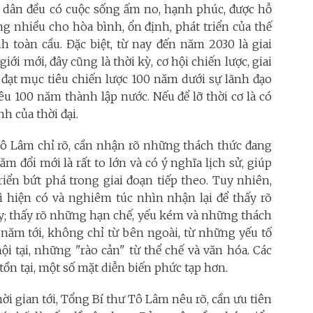
dân đều có cuộc sống ấm no, hạnh phúc, được hỗ
ng nhiều cho hòa bình, ổn định, phát triển của thế
h toàn cầu. Đặc biệt, từ nay đến năm 2030 là giai
iới mới, đây cũng là thời kỳ, cơ hội chiến lược, giai
đạt mục tiêu chiến lược 100 năm dưới sự lãnh đạo
êu 100 năm thành lập nước. Nếu để lỡ thời cơ là có
h của thời đại.
Tô Lâm chỉ rõ, cần nhận rõ những thách thức đang
m đổi mới là rất to lớn và có ý nghĩa lịch sử, giúp
riển bứt phá trong giai đoạn tiếp theo. Tuy nhiên,
 hiện có và nghiêm túc nhìn nhận lại để thấy rõ
ay; thấy rõ những hạn chế, yếu kém và những thách
 năm tới, không chỉ từ bên ngoài, từ những yếu tố
i tại, những "rào cản" từ thể chế và văn hóa. Các
tồn tại, một số mặt diễn biến phức tạp hơn.
hời gian tới, Tổng Bí thư Tô Lâm nêu rõ, cần ưu tiên