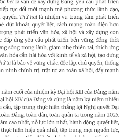
ước hết
là vấn đề xây dựng Đảng, yêu cầu phát triển
 tiếp tục đổi mới mạnh mẽ phương thức lãnh đạo,
m quyền.
Thứ hai
là nhiệm vụ trung tâm phát triển
ẽ, dứt khoát, quyết liệt, cách mạng, toàn diện hơn
trọng phát triển văn hóa, xã hội và xây dựng con
c đáp ứng yêu cầu phát triển bền vững, đồng thời
ng sống trong lành, giảm nhẹ thiên tai, thích ứng
 văn hóa cần hài hòa với kinh tế và xã hội, tạo dựng
hứ tư
là bảo vệ vững chắc, độc lập, chủ quyền, thống
 ninh chính trị, trật tự, an toàn xã hội; đẩy mạnh
à năm cuối của nhiệm kỳ Đại hội XIII của Đảng; năm
 Đại hội XIV của Đảng và cũng là năm kỷ niệm nhiều
u cầu, tập trung thực hiện thắng lợi Nghị quyết Đại
 toàn Đảng, toàn dân, toàn quân ta trong năm 2025.
âm cao nhất, nỗ lực lớn nhất, hành động quyết liệt,
p thực hiện hiệu quả nhất, tập trung mọi nguồn lực,