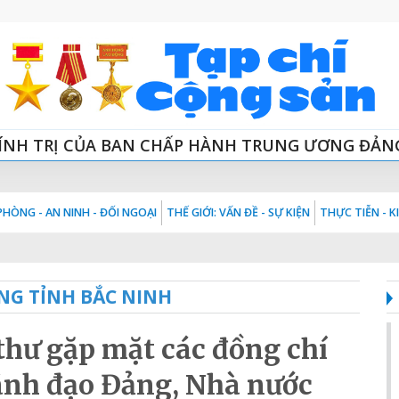
ÍNH TRỊ CỦA BAN CHẤP HÀNH TRUNG ƯƠNG ĐẢN
HÒNG - AN NINH - ĐỐI NGOẠI
THẾ GIỚI: VẤN ĐỀ - SỰ KIỆN
THỰC TIỄN - 
NG TỈNH BẮC NINH
thư gặp mặt các đồng chí
ãnh đạo Đảng, Nhà nước