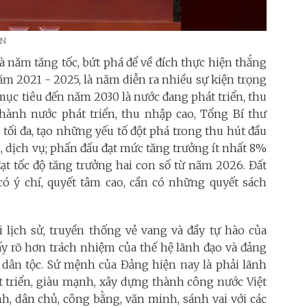
VN
à năm tăng tốc, bứt phá để về đích thực hiện thắng
năm 2021 - 2025, là năm diễn ra nhiều sự kiện trọng
mục tiêu đến năm 2030 là nước đang phát triển, thu
hành nước phát triển, thu nhập cao, Tổng Bí thư
tối đa, tạo những yếu tố đột phá trong thu hút đầu
, dịch vụ; phấn đấu đạt mức tăng trưởng ít nhất 8%
ạt tốc độ tăng trưởng hai con số từ năm 2026. Đất
có ý chí, quyết tâm cao, cần có những quyết sách
lịch sử, truyền thống vẻ vang và đầy tự hào của
y rõ hơn trách nhiệm của thế hệ lãnh đạo và đảng
a dân tộc. Sứ mệnh của Đảng hiện nay là phải lãnh
t triển, giàu mạnh, xây dựng thành công nước Việt
h, dân chủ, công bằng, văn minh, sánh vai với các