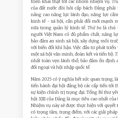
triển khai thật tốt các nhóm nhiệm vụ.
Tr
của đất nước đòi hỏi cấp bách Đảng phải
nâng cao năng lực lãnh đạo, năng lực cầ
kinh tế - xã hội, cần phải đổi mới mạnh m
nữa trong quản lý kinh tế.
Thứ ba
là chú 
người Việt Nam có đủ phẩm chất, năng lự
bảo đảm an sinh xã hội, xây dựng môi trườ
với biến đổi khí hậu. Việc đầu tư phát triển
một xã hội văn minh, đoàn kết và tiến bộ.
T
nhất toàn vẹn lãnh thổ; bảo đảm ổn định an
đối ngoại và hội nhập quốc tế.
Năm 2025 có ý nghĩa hết sức quan trọng, l
tiến hành đại hội đảng bộ các cấp tiến tới
sự kiện chính trị trọng đại. Tổng Bí thư yê
hội XIII của Đảng là mục tiêu cao nhất của
Nhiệm vụ này sẽ được thực hiện với quyết t
có trọng tâm, trọng điểm, với các giải phá