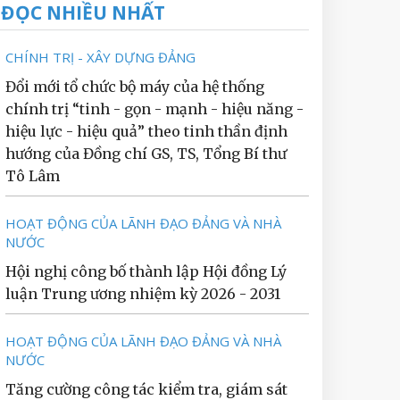
ĐỌC NHIỀU NHẤT
CHÍNH TRỊ - XÂY DỰNG ĐẢNG
Đổi mới tổ chức bộ máy của hệ thống
chính trị “tinh - gọn - mạnh - hiệu năng -
hiệu lực - hiệu quả” theo tinh thần định
hướng của Đồng chí GS, TS, Tổng Bí thư
Tô Lâm
HOẠT ĐỘNG CỦA LÃNH ĐẠO ĐẢNG VÀ NHÀ
NƯỚC
Hội nghị công bố thành lập Hội đồng Lý
luận Trung ương nhiệm kỳ 2026 - 2031
HOẠT ĐỘNG CỦA LÃNH ĐẠO ĐẢNG VÀ NHÀ
NƯỚC
Tăng cường công tác kiểm tra, giám sát