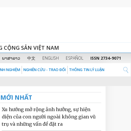
G CỘNG SẢN VIỆT NAM
ພາສາລາວ
中文
ENGLISH
ESPAÑOL
ISSN 2734-9071
KINH NGHIỆM
NGHIÊN CỨU - TRAO ĐỔI
THÔNG TIN LÝ LUẬN
MỚI NHẤT
Xu hướng mở rộng ảnh hưởng, sự hiện
diện của con người ngoài không gian vũ
trụ và những vấn đề đặt ra