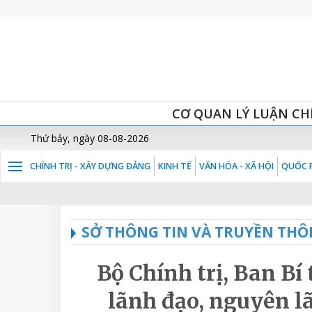
CƠ QUAN LÝ LUẬN CH
Thứ bảy, ngày 08-08-2026
CHÍNH TRỊ - XÂY DỰNG ĐẢNG
KINH TẾ
VĂN HÓA - XÃ HỘI
QUỐC P
SỞ THÔNG TIN VÀ TRUYỀN THÔ
Bộ Chính trị, Ban Bí 
lãnh đạo, nguyên l