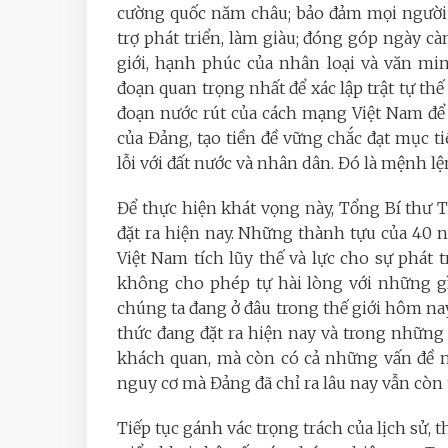
cường quốc năm châu; bảo đảm mọi người 
trợ phát triển, làm giàu; đóng góp ngày cà
giới, hạnh phúc của nhân loại và văn min
đoạn quan trọng nhất để xác lập trật tự thế g
đoạn nước rút của cách mạng Việt Nam để 
của Đảng, tạo tiền đề vững chắc đạt mục ti
lỗi với đất nước và nhân dân. Đó là mệnh lện
Để thực hiện khát vọng này, Tổng Bí thư 
đặt ra hiện nay. Những thành tựu của 40 nă
Việt Nam tích lũy thế và lực cho sự phát t
không cho phép tự hài lòng với những gì
chúng ta đang ở đâu trong thế giới hôm n
thức đang đặt ra hiện nay và trong những
khách quan, mà còn có cả những vấn đề nộ
nguy cơ mà Đảng đã chỉ ra lâu nay vẫn còn 
Tiếp tục gánh vác trọng trách của lịch sử, t