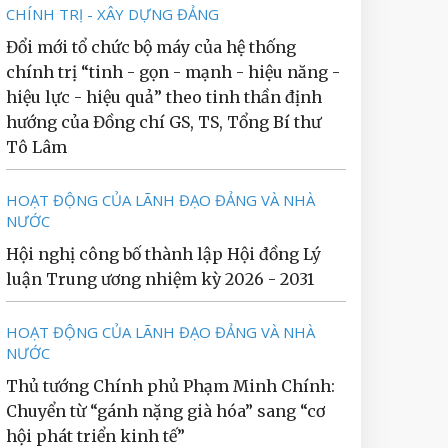
CHÍNH TRỊ - XÂY DỰNG ĐẢNG
Đổi mới tổ chức bộ máy của hệ thống
chính trị “tinh - gọn - mạnh - hiệu năng -
hiệu lực - hiệu quả” theo tinh thần định
hướng của Đồng chí GS, TS, Tổng Bí thư
Tô Lâm
HOẠT ĐỘNG CỦA LÃNH ĐẠO ĐẢNG VÀ NHÀ
NƯỚC
Hội nghị công bố thành lập Hội đồng Lý
luận Trung ương nhiệm kỳ 2026 - 2031
HOẠT ĐỘNG CỦA LÃNH ĐẠO ĐẢNG VÀ NHÀ
NƯỚC
Thủ tướng Chính phủ Phạm Minh Chính:
Chuyển từ “gánh nặng già hóa” sang “cơ
hội phát triển kinh tế”