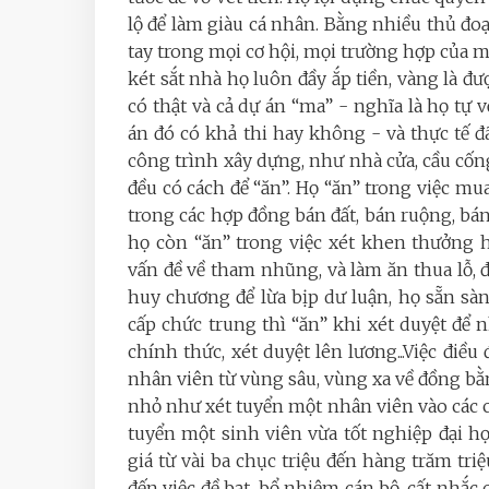
lộ để làm giàu cá nhân. Bằng nhiều thủ đo
tay trong mọi cơ hội, mọi trường hợp của m
két sắt nhà họ luôn đầy ắp tiền, vàng là đư
có thật và cả dự án “ma” - nghĩa là họ tự 
án đó có khả thi hay không - và thực tế đã
công trình xây dựng, như nhà cửa, cầu cống,
đều có cách để “ăn”. Họ “ăn” trong việc mua 
trong các hợp đồng bán đất, bán ruộng, bá
họ còn “ăn” trong việc xét khen thưởng h
vấn đề về tham nhũng, và làm ăn thua lỗ,
huy chương để lừa bịp dư luận, họ sẵn sàn
cấp chức trung thì “ăn” khi xét duyệt để 
chính thức, xét duyệt lên lương...Việc điều
nhân viên từ vùng sâu, vùng xa về đồng bằng
nhỏ như xét tuyển một nhân viên vào các cử
tuyển một sinh viên vừa tốt nghiệp đại h
giá từ vài ba chục triệu đến hàng trăm tr
đến việc đề bạt, bổ nhiệm cán bộ, cất nhắc