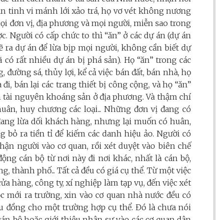
ạn tinh vi mánh lới xảo trá, họ vơ vét không nương
ọi đơn vị, địa phương và mọi người, miễn sao trong
ợc. Người có cấp chức to thì “ăn” ở các dự án (dự án
vẽ ra dự án để lừa bịp mọi người, không cần biết dự
 có rất nhiều dự án bị phá sản). Họ “ăn” trong các
 đường sá, thủy lợi, kể cả việc bán đất, bán nhà, họ
đi, bán lại các trang thiết bị công cộng, và họ “ăn”
n tài nguyên khoáng sản ở địa phương. Và thậm chí
uân, huy chương các loại... Những đơn vị đang có
 đang lừa dối khách hàng, nhưng lại muốn có huân,
g bỏ ra tiền tỉ để kiếm các danh hiệu ảo. Người có
nhận người vào cơ quan, rồi xét duyệt vào biên chế
 động cán bộ từ nơi này đi nơi khác, nhất là cán bộ,
, thành phố... Tất cả đều có giá cụ thể. Từ một việc
a hàng, công ty, xí nghiệp làm tạp vụ, đến việc xét
ọc mới ra trường, xin vào cơ quan nhà nước đều có
iệu đồng cho một trường hợp cụ thể. Đó là chưa nói
 cán bộ hoặc giới thiệu nhân sự vào các cơ quan dân