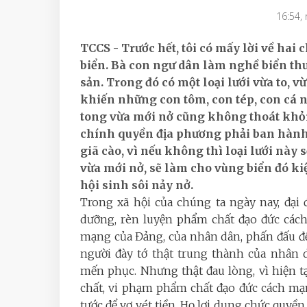
16:54,
TCCS - Trước hết, tôi có mấy lời về hai 
biển. Bà con ngư dân làm nghề biển thư
sản. Trong đó có một loại lưới vừa to, v
khiến những con tôm, con tép, con cá 
tong vừa mới nở cũng không thoát khỏi lo
chính quyền địa phương phải ban hành 
giã cào, vì nếu không thì loại lưới này 
vừa mới nở, sẽ làm cho vùng biển đó ki
hội sinh sôi nảy nở.
Trong xã hội của chúng ta ngày nay, đại
dưỡng, rèn luyện phẩm chất đạo đức cách
mạng của Đảng, của nhân dân, phấn đấu để 
người đày tớ thật trung thành của nhân 
mến phục. Nhưng thật đau lòng, vì hiện t
chất, vi phạm phẩm chất đạo đức cách mạ
tước để vơ vét tiền. Họ lợi dụng chức quyề