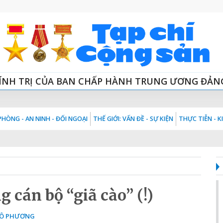
ÍNH TRỊ CỦA BAN CHẤP HÀNH TRUNG ƯƠNG ĐẢN
HÒNG - AN NINH - ĐỐI NGOẠI
THẾ GIỚI: VẤN ĐỀ - SỰ KIỆN
THỰC TIỄN - 
 cán bộ “giã cào” (!)
Ô PHƯƠNG