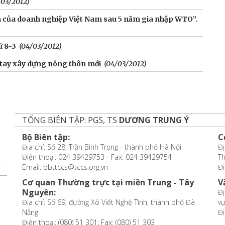
/03/2012)
nh của doanh nghiệp Việt Nam sau 5 năm gia nhập WTO”.
ữ 8-3
(04/03/2012)
g tay xây dựng nông thôn mới
(04/03/2012)
TỔNG BIÊN TẬP: PGS, TS
DƯƠNG TRUNG Ý
Bộ Biên tập:
C
Địa chỉ: Số 28, Trần Bình Trọng - thành phố Hà Nội
Đị
Điện thoại: 024 39429753 - Fax: 024 39429754
T
Email: bbttccs@tccs.org.vn
Đi
Cơ quan Thường trực tại miền Trung - Tây
V
Nguyên:
Đị
Địa chỉ: Số 69, đường Xô Viết Nghệ Tĩnh, thành phố Đà
vự
Nẵng
Đi
Điện thoại: (080) 51 301; Fax: (080) 51 303