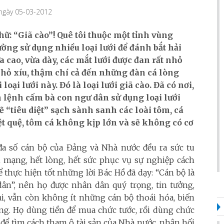
 ngày 05-03-2012
chữ: “Giã cào”! Quê tôi thuộc một tỉnh vùng
ờng sử dụng nhiều loại lưới để đánh bắt hải
ừa cao, vừa dày, các mắt lưới được đan rất nhỏ
nhỏ xíu, thậm chí cả đến những đàn cá lòng
ại lưới này. Đó là loại lưới giã cào. Đã có nơi,
lệnh cấm bà con ngư dân sử dụng loại lưới
sẽ “tiêu diệt” sạch sành sanh các loài tôm, cá
ệt quệ, tôm cá không kịp lớn và sẽ không có cơ
 đa số cán bộ của Đảng và Nhà nước đều ra sức tu
 mạng, hết lòng, hết sức phục vụ sự nghiệp cách
thực hiện tốt những lời Bác Hồ đã dạy: “Cán bộ là
dân”, nên họ được nhân dân quý trọng, tin tưởng,
ại, vẫn còn không ít những cán bộ thoái hóa, biến
ng. Họ dùng tiền để mua chức tước, rồi dùng chức
n để tìm cách tham ô tài sản của Nhà nước, nhận hối