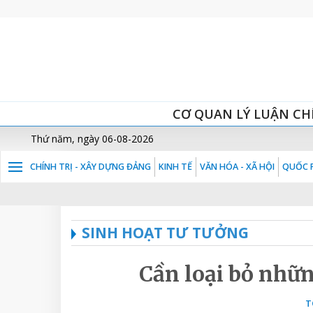
CƠ QUAN LÝ LUẬN CH
Thứ năm, ngày 06-08-2026
CHÍNH TRỊ - XÂY DỰNG ĐẢNG
KINH TẾ
VĂN HÓA - XÃ HỘI
QUỐC P
SINH HOẠT TƯ TƯỞNG
Cần loại bỏ những
T