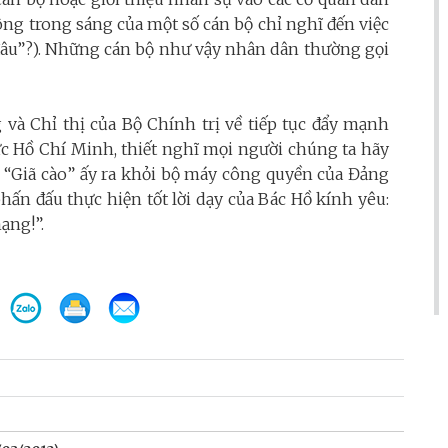
hông trong sáng của một số cán bộ chỉ nghĩ đến việc
ền đâu”?). Những cán bộ như vậy nhân dân thường gọi
 và Chỉ thị của Bộ Chính trị về tiếp tục đẩy mạnh
ức Hồ Chí Minh, thiết nghĩ mọi người chúng ta hãy
ộ “Giã cào” ấy ra khỏi bộ máy công quyền của Đảng
hấn đấu thực hiện tốt lời dạy của Bác Hồ kính yêu:
ạng!”.