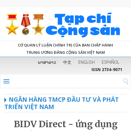
CƠ QUAN LÝ LUẬN CHÍNH TRỊ CỦA BAN CHẤP HÀNH
TRUNG ƯƠNG ĐẢNG CỘNG SẢN VIỆT NAM
ພາສາລາວ
中文
ENGLISH
ESPAÑOL
ISSN 2734-9071
NGÂN HÀNG TMCP ĐẦU TƯ VÀ PHÁT
TRIỂN VIỆT NAM
BIDV Direct - ứng dụng