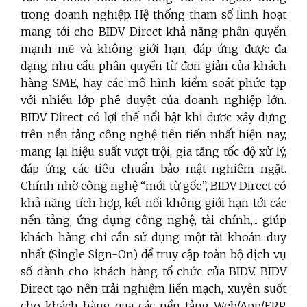
trong doanh nghiệp. Hệ thống tham số linh hoạt
mang tới cho BIDV Direct khả năng phân quyền
mạnh mẽ và không giới hạn, đáp ứng được đa
dạng nhu cầu phân quyền từ đơn giản của khách
hàng SME, hay các mô hình kiểm soát phức tạp
với nhiều lớp phê duyệt của doanh nghiệp lớn.
BIDV Direct có lợi thế nổi bật khi được xây dựng
trên nền tảng công nghệ tiên tiến nhất hiện nay,
mang lại hiệu suất vượt trội, gia tăng tốc độ xử lý,
đáp ứng các tiêu chuẩn bảo mật nghiêm ngặt.
Chính nhờ công nghệ “mới từ gốc”, BIDV Direct có
khả năng tích hợp, kết nối không giới hạn tới các
nền tảng, ứng dụng công nghệ, tài chính,... giúp
khách hàng chỉ cần sử dụng một tài khoản duy
nhất (Single Sign-On) để truy cập toàn bộ dịch vụ
số dành cho khách hàng tổ chức của BIDV.
BIDV
Direct tạo nên trải nghiệm liền mạch, xuyên suốt
cho khách hàng qua các nền tảng Web/App/ERP,