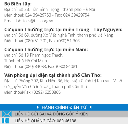
Bộ Biên tập:
Địa chỉ: Số 28, Trần Bình Trọng - thành phố Hà Nội
Điện thoại: 024 39429753 - Fax: 024 39429754
Email: bbttccs@tccs.org.vn
Cơ quan Thường trực tại miền Trung - Tây Nguyên:
Địa chỉ: Số 69, đường Xô Viết Nghệ Tĩnh, thành phố Đà Nẵng
Điện thoại: (080) 51 301; Fax: (080) 51 303
Cơ quan Thường trực tại miền Nam:
Địa chỉ: Số 19 Phạm Ngọc Thạch,
Thành phố Hồ Chí Minh
Điện thoại: (080) 84083; Fax: (080) 84081
Văn phòng đại diện tại thành phố Cần Thơ:
Địa chỉ: Phòng 302, Khu Hiệu Bộ, Học viện Chính trị Khu vực IV, số
6 Nguyễn Văn Cừ (nối dài), thành phố Cần Thơ
Điện thoại/Fax: (0292) 6250868
HÀNH CHÍNH ĐIỆN TỬ
LIÊN HỆ GỬI BÀI VÀ ĐÓNG GÓP Ý KIẾN
LIÊN HỆ QUẢNG CÁO: 080 46138