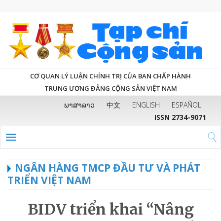
CƠ QUAN LÝ LUẬN CHÍNH TRỊ CỦA BAN CHẤP HÀNH
TRUNG ƯƠNG ĐẢNG CỘNG SẢN VIỆT NAM
ພາສາລາວ
中文
ENGLISH
ESPAÑOL
ISSN 2734-9071
NGÂN HÀNG TMCP ĐẦU TƯ VÀ PHÁT
TRIỂN VIỆT NAM
BIDV triển khai “Nâng