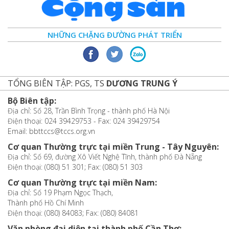
NHỮNG CHẶNG ĐƯỜNG PHÁT TRIỂN
TỔNG BIÊN TẬP: PGS, TS
DƯƠNG TRUNG Ý
Bộ Biên tập:
Địa chỉ: Số 28, Trần Bình Trọng - thành phố Hà Nội
Điện thoại: 024 39429753 - Fax: 024 39429754
Email: bbttccs@tccs.org.vn
Cơ quan Thường trực tại miền Trung - Tây Nguyên:
Địa chỉ: Số 69, đường Xô Viết Nghệ Tĩnh, thành phố Đà Nẵng
Điện thoại: (080) 51 301; Fax: (080) 51 303
Cơ quan Thường trực tại miền Nam:
Địa chỉ: Số 19 Phạm Ngọc Thạch,
Thành phố Hồ Chí Minh
Điện thoại: (080) 84083; Fax: (080) 84081
Văn phòng đại diện tại thành phố Cần Thơ: