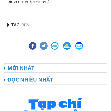
bidv.com.vn/premier./.
TAG
BIDV
MỚI NHẤT
ĐỌC NHIỀU NHẤT