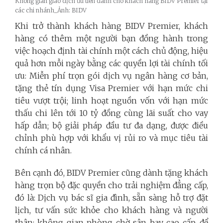
Không gian giao dịch ưu tiên dành cho khách hàng BIDV Premier tại
các chi nhánh_Ảnh: BIDV
Khi trở thành khách hàng BIDV Premier, khách
hàng có thêm một người bạn đồng hành trong
việc hoạch định tài chính một cách chủ động, hiệu
quả hơn mỗi ngày bằng các quyền lợi tài chính tối
ưu: Miễn phí trọn gói dịch vụ ngân hàng cơ bản,
tặng thẻ tín dụng Visa Premier với hạn mức chi
tiêu vượt trội; linh hoạt nguồn vốn với hạn mức
thấu chi lên tới 10 tỷ đồng cùng lãi suất cho vay
hấp dẫn; bộ giải pháp đầu tư đa dạng, được điều
chỉnh phù hợp với khẩu vị rủi ro và mục tiêu tài
chính cá nhân.
Bên cạnh đó, BIDV Premier cũng dành tặng khách
hàng trọn bộ đặc quyền cho trải nghiệm đẳng cấp,
đó là: Dịch vụ bác sĩ gia đình, sẵn sàng hỗ trợ đặt
lịch, tư vấn sức khỏe cho khách hàng và người
thân; không gian phòng chờ sân bay cao cấp, để