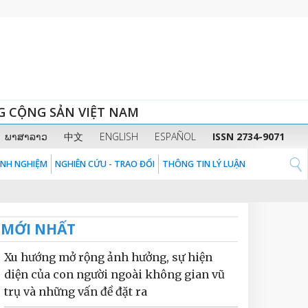
G CỘNG SẢN VIỆT NAM
ພາສາລາວ
中文
ENGLISH
ESPAÑOL
ISSN 2734-9071
KINH NGHIỆM
NGHIÊN CỨU - TRAO ĐỔI
THÔNG TIN LÝ LUẬN
MỚI NHẤT
Xu hướng mở rộng ảnh hưởng, sự hiện
diện của con người ngoài không gian vũ
trụ và những vấn đề đặt ra