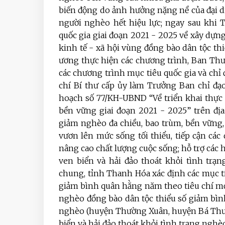
biến động do ảnh hưởng nặng nề của đại d
người nghèo hết hiệu lực; ngay sau khi 
quốc gia giai đoạn 2021 - 2025 về xây dự
kinh tế - xã hội vùng đồng bào dân tộc th
ương thực hiện các chương trình, Ban Thư
các chương trình mục tiêu quốc gia và chỉ
chí Bí thư cấp ủy làm Trưởng Ban chỉ đ
hoạch số 77/KH-UBND “Về triển khai thực
bền vững giai đoạn 2021 - 2025” trên địa
giảm nghèo đa chiều, bao trùm, bền vững,
vươn lên mức sống tối thiểu, tiếp cận các
nâng cao chất lượng cuộc sống; hỗ trợ các
ven biển và hải đảo thoát khỏi tình trạ
chung, tỉnh Thanh Hóa xác định các mục t
giảm bình quân hằng năm theo tiêu chí mới 
nghèo đồng bào dân tộc thiểu số giảm bì
nghèo (huyện Thường Xuân, huyện Bá Thướ
biển và hải đảo thoát khỏi tình trạng nghèo