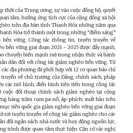
kịp thời của Trung ương; sự vào cuộc đồng bộ, quyết
ự quan tâm, hưởng ứng tích cực của cộng đồng xã hội
 nghèo trên địa bàn tỉnh Thanh Hóa những năm qua
a Thanh Hóa trở thành một trong những “điểm sáng”
 bền vững. Công tác thông tin, tuyên truyền về
èo bền vững giai đoạn 2021 - 2025 được đẩy mạnh,
 tạo chuyển biến mạnh mẽ trong nhận thức và hành
nhân dân đối với công tác giảm nghèo bền vững. Từ
các địa phương đã phối hợp với 12 cơ quan báo chí
n truyền về chủ trương của Đảng, chính sách, pháp
ệu các mô hình, điển hình tiên tiến trong công tác
0 cuộc đối thoại chính sách giảm nghèo tại cộng
dựng hàng trăm cụm pa-nô, áp-phích; xuất bản trên
 mục tiêu quốc gia giảm nghèo bền vững giai đoạn
tờ rơi tuyên truyền về công tác giảm nghèo cho các
 cân đối ngân sách nhà nước và huy động nguồn lực,
ng trình được quan tâm thực hiện. Căn cứ các nghị