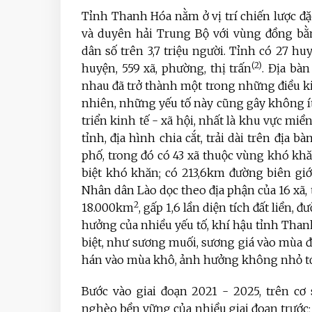
Tỉnh Thanh Hóa nằm ở vị trí chiến lược đặ
và duyên hải Trung Bộ với vùng đồng b
dân số trên 3,7 triệu người. Tỉnh có 27 huy
(2)
huyện, 559 xã, phường, thị trấn
. Địa bà
nhau đã trở thành một trong những điều kiệ
nhiên, những yếu tố này cũng gây không í
triển kinh tế - xã hội, nhất là khu vực mi
tỉnh, địa hình chia cắt, trải dài trên địa bà
phố, trong đó có 43 xã thuộc vùng khó khăn 
biệt khó khăn; có 213,6km đường biên gi
Nhân dân Lào dọc theo địa phận của 16 xã, 
2
18.000km
, gấp 1,6 lần diện tích đất liền
hưởng của nhiều yếu tố, khí hậu tỉnh Thanh
biệt, như sương muối, sương giá vào mùa đ
hán vào mùa khô, ảnh hưởng không nhỏ tới
Bước vào giai đoạn 2021 - 2025, trên cơ
nghèo bền vững của nhiều giai đoạn trước; 