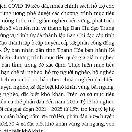
ịch COVID-19 kéo dài, nhiều chính sách hỗ trợ cho
Trung ương phê duyệt các chương trình mục tiêu
ng nông thôn mới, giảm nghèo bền vững, phát triển
iểu số và miền núi và thành lập Ban Chỉ đạo Trung
ờng vụ Tỉnh ủy đã thành lập Ban Chỉ đạo cấp tỉnh
 đạo thành lập ở cấp huyện, cấp xã; phân công đồng
ạo. Ủy ban nhân dân tỉnh Thanh Hóa ban hành Kế
 hiện Chương trình mục tiêu quốc gia giảm nghèo
 bàn tỉnh; trong đó xác định: Thực hiện mục tiêu
 hạn chế tái nghèo; hỗ trợ người nghèo, hộ nghèo
 dịch vụ xã hội cơ bản theo chuẩn nghèo đa chiều,
 huyện nghèo, xã đặc biệt khó khăn vùng bãi ngang,
ng nghèo, đặc biệt khó khăn. Trên cơ sở mục tiêu
iêu cụ thể phấn đấu đến năm 2025: Tỷ lệ hộ nghèo
của giai đoạn 2021 - 2025 từ 1,5% trở lên; tỷ lệ hộ
nh quân hằng năm 3% trở lên; phấn đấu 30% huyện
c), 30% xã đặc biệt khó khăn vùng bãi ngang, ven
, đặc biệt khó khăn.