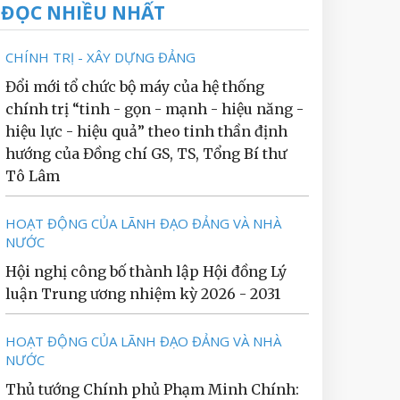
ĐỌC NHIỀU NHẤT
CHÍNH TRỊ - XÂY DỰNG ĐẢNG
Đổi mới tổ chức bộ máy của hệ thống
chính trị “tinh - gọn - mạnh - hiệu năng -
hiệu lực - hiệu quả” theo tinh thần định
hướng của Đồng chí GS, TS, Tổng Bí thư
Tô Lâm
HOẠT ĐỘNG CỦA LÃNH ĐẠO ĐẢNG VÀ NHÀ
NƯỚC
Hội nghị công bố thành lập Hội đồng Lý
luận Trung ương nhiệm kỳ 2026 - 2031
HOẠT ĐỘNG CỦA LÃNH ĐẠO ĐẢNG VÀ NHÀ
NƯỚC
Thủ tướng Chính phủ Phạm Minh Chính: