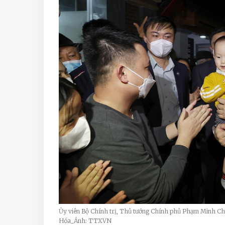
Ủy viên Bộ Chính trị, Thủ tướng Chính phủ Phạm Minh C
Hóa_Ảnh: TTXVN