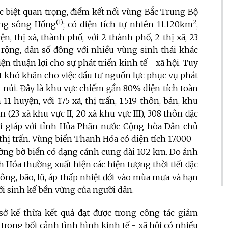
c biệt quan trọng, điểm kết nối vùng Bắc Trung Bộ
(1)
2
ằng sông Hồng
; có diện tích tự nhiên 11.120km
,
ện, thị xã, thành phố, với 2 thành phố, 2 thị xã, 23
n rộng, dân số đông với nhiều vùng sinh thái khác
n thuận lợi cho sự phát triển kinh tế - xã hội. Tuy
t khó khăn cho việc đầu tư nguồn lực phục vụ phát
ền núi. Đây là khu vực chiếm gần 80% diện tích toàn
n 11 huyện, với 175 xã, thị trấn, 1.519 thôn, bản, khu
(23 xã khu vực II, 20 xã khu vực III), 308 thôn đặc
ới giáp với tỉnh Hủa Phăn nước Cộng hòa Dân chủ
thị trấn. Vùng biển Thanh Hóa có diện tích 17.000 -
, đường bờ biển có dạng cánh cung dài 102 km. Do ảnh
 Hóa thường xuất hiện các hiện tượng thời tiết đặc
ông, bão, lũ, áp thấp nhiệt đới vào mùa mưa và hạn
 sinh kế bền vững của người dân.
 sở kế thừa kết quả đạt được trong công tác giảm
trong bối cảnh tình hình kinh tế - xã hội có nhiều