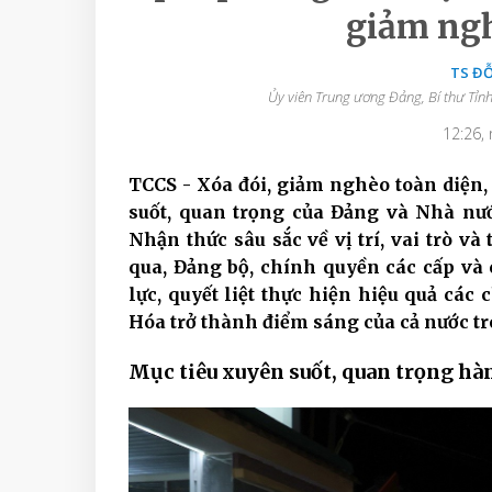
giảm ng
TS Đ
Ủy viên Trung ương Đảng, Bí thư Tỉn
12:26,
TCCS - Xóa đói, giảm nghèo toàn diện
suốt, quan trọng của Đảng và Nhà nước
Nhận thức sâu sắc về vị trí, vai trò 
qua, Đảng bộ, chính quyền các cấp và
lực, quyết liệt thực hiện hiệu quả cá
Hóa trở thành điểm sáng của cả nước t
Mục tiêu xuyên suốt, quan trọng hà