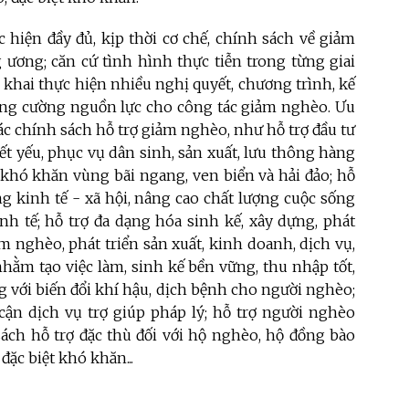
c hiện đầy đủ, kịp thời cơ chế, chính sách về giảm
ương; căn cứ tình hình thực tiễn trong từng giai
 khai thực hiện nhiều nghị quyết, chương trình, kế
tăng cường nguồn lực cho công tác giảm nghèo. Ưu
các chính sách hỗ trợ giảm nghèo, như hỗ trợ đầu tư
iết yếu, phục vụ dân sinh, sản xuất, lưu thông hàng
 khó khăn vùng bãi ngang, ven biển và hải đảo; hỗ
ng kinh tế - xã hội, nâng cao chất lượng cuộc sống
nh tế; hỗ trợ đa dạng hóa sinh kế, xây dựng, phát
m nghèo, phát triển sản xuất, kinh doanh, dịch vụ,
nhằm tạo việc làm, sinh kế bền vững, thu nhập tốt,
g với biến đổi khí hậu, dịch bệnh cho người nghèo;
 cận dịch vụ trợ giúp pháp lý; hỗ trợ người nghèo
sách hỗ trợ đặc thù đối với hộ nghèo, hộ đồng bào
đặc biệt khó khăn...