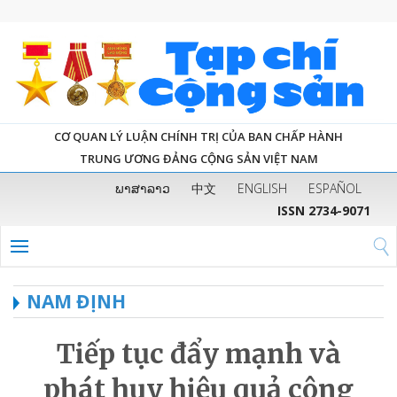
CƠ QUAN LÝ LUẬN CHÍNH TRỊ CỦA BAN CHẤP HÀNH
TRUNG ƯƠNG ĐẢNG CỘNG SẢN VIỆT NAM
ພາສາລາວ
中文
ENGLISH
ESPAÑOL
ISSN 2734-9071
NAM ĐỊNH
Tiếp tục đẩy mạnh và
phát huy hiệu quả công