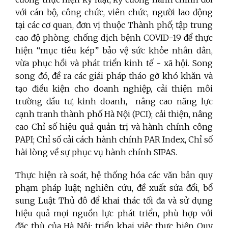
với cán bộ, công chức, viên chức, người lao động
tại các cơ quan, đơn vị thuộc Thành phố; tập trung
cao độ phòng, chống dịch bệnh COVID-19 để thực
hiện “mục tiêu kép” bảo vệ sức khỏe nhân dân,
vừa phục hồi và phát triển kinh tế - xã hội. Song
song đó, đề ra các giải pháp tháo gỡ khó khăn và
tạo điều kiện cho doanh nghiệp, cải thiện môi
trường đầu tư, kinh doanh, nâng cao năng lực
cạnh tranh thành phố Hà Nội (PCI); cải thiện, nâng
cao Chỉ số hiệu quả quản trị và hành chính công
PAPI; Chỉ số cải cách hành chính PAR Index, Chỉ số
hài lòng về sự phục vụ hành chính SIPAS.
Thực hiện rà soát, hệ thống hóa các văn bản quy
phạm pháp luật; nghiên cứu, đề xuất sửa đổi, bổ
sung Luật Thủ đô để khai thác tối đa và sử dụng
hiệu quả mọi nguồn lực phát triển, phù hợp với
đặc thù của Hà Nội; triển khai việc thực hiện Quy