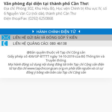
Văn phòng đại diện tại thành phố Cần Thơ:
Địa chỉ: Phòng 302, Khu Hiệu Bộ, Học viện Chính trị Khu vực IV, số
6 Nguyễn Văn Cừ (nối dài), thành phố Cần Thơ
Điện thoại/Fax: (0292) 6250868
HÀNH CHÍNH ĐIỆN TỬ
LIÊN HỆ GỬI BÀI VÀ ĐÓNG GÓP Ý KIẾN
LIÊN HỆ QUẢNG CÁO: 080 46138
@Bản quyền thuộc về Tạp chí Cộng sản
Giấy phép số 436/GP-BTTTT ngày 14-10-2019 của Bộ Thông tin và
Truyền thông.
Mọi hành động sử dụng nội dung đăng tải trên Tạp chí Cộng sản điện
tử tại địa chỉ
www.tapchicongsan.org.vn
phải dẫn nguồn và có sự
đồng ý bằng văn bản của Tạp chí Cộng sản