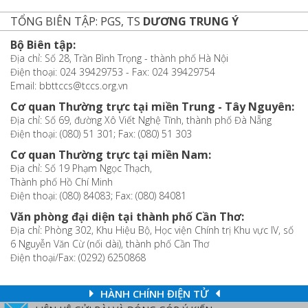
TỔNG BIÊN TẬP: PGS, TS
DƯƠNG TRUNG Ý
Bộ Biên tập:
Địa chỉ: Số 28, Trần Bình Trọng - thành phố Hà Nội
Điện thoại: 024 39429753 - Fax: 024 39429754
Email: bbttccs@tccs.org.vn
Cơ quan Thường trực tại miền Trung - Tây Nguyên:
Địa chỉ: Số 69, đường Xô Viết Nghệ Tĩnh, thành phố Đà Nẵng
Điện thoại: (080) 51 301; Fax: (080) 51 303
Cơ quan Thường trực tại miền Nam:
Địa chỉ: Số 19 Phạm Ngọc Thạch,
Thành phố Hồ Chí Minh
Điện thoại: (080) 84083; Fax: (080) 84081
Văn phòng đại diện tại thành phố Cần Thơ:
Địa chỉ: Phòng 302, Khu Hiệu Bộ, Học viện Chính trị Khu vực IV, số
6 Nguyễn Văn Cừ (nối dài), thành phố Cần Thơ
Điện thoại/Fax: (0292) 6250868
HÀNH CHÍNH ĐIỆN TỬ