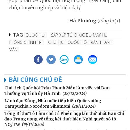
góp phần để Quốc hội hoạt động ngày càng dân
chủ, chuyên nghiệp và hiện đại./.
Hà Phương
(
tổng hợp
)
TAG
QUỐC HỘI
SẮP XẾP TỔ CHỨC BỘ MÁY HỆ
THỐNG CHÍNH TRỊ
CHỦ TỊCH QUỐC HỘI TRẦN THANH
MẪN
BÀI CÙNG CHỦ ĐỀ
Chủ tịch Quốc hội Trần Thanh Mẫn làm việc với Ban
Thường vụ Tỉnh ủy Hà Tĩnh
(28/12/2024)
Lãnh đạo Đảng, Nhà nước tiếp kiến Quốc vương
Campuchia Norodom Sihamoni
(28/11/2024)
Tổng Bí thư Tô Lâm chủ trì Phiên họp lần thứ nhất Ban Chỉ
đạo Trung ương về tổng kết thực hiện Nghị quyết số 18-
NQ/TW
(19/11/2024)