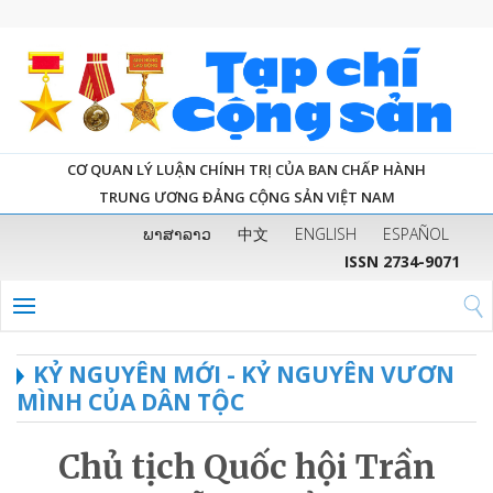
CƠ QUAN LÝ LUẬN CHÍNH TRỊ CỦA BAN CHẤP HÀNH
TRUNG ƯƠNG ĐẢNG CỘNG SẢN VIỆT NAM
ພາສາລາວ
中文
ENGLISH
ESPAÑOL
ISSN 2734-9071
KỶ NGUYÊN MỚI - KỶ NGUYÊN VƯƠN
MÌNH CỦA DÂN TỘC
Chủ tịch Quốc hội Trần