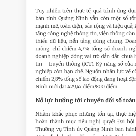
Tuy nhiên trên thực tế, quá trình ứng d
bản tỉnh Quảng Ninh vẫn còn một số tồn
mạnh mẽ, toàn diện, sâu rộng và hiệu quả; 
tầng công nghệ thông tin, viễn thông còn 
thiếu dữ liệu, nền tảng dùng chung. Do
mỏng, chỉ chiếm 4,7% tổng số doanh nghi
doanh nghiệp đóng vai trò dẫn dắt, chư
tin - truyền thông (ICT). Kỹ năng số củ
nghiệp còn hạn chế. Nguồn nhân lực về cô
chiếm 2,8% tổng số lao động đang hoạt độn
Ninh mới đạt 429,47 điểm/800 điểm...
Nỗ lực hướng tới chuyển đổi số toà
Nhằm khắc phục những tồn tại, thực hiện
hoàn thành mục tiêu nghị quyết Đại hội
Thường vụ Tỉnh ủy Quảng Ninh ban hành 