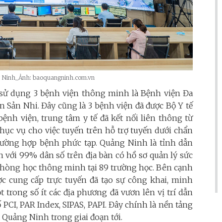
ng Ninh_Ảnh: baoquangninh.com.vn
sử dụng 3 bệnh viện thông minh là Bệnh viện Đa
n Sản Nhi. Đây cũng là 3 bệnh viện đã được Bộ Y tế
bệnh viện, trung tâm y tế đã kết nối liên thông từ
ục vụ cho việc tuyến trên hỗ trợ tuyến dưới chẩn
ường hợp bệnh phức tạp. Quảng Ninh là tỉnh dẫn
n với 99% dân số trên địa bàn có hồ sơ quản lý sức
phòng học thông minh tại 89 trường học. Bên cạnh
c cung cấp trực tuyến đã tạo sự công khai, minh
ột trong số ít các địa phương đã vươn lên vị trí dẫn
 PCI, PAR Index, SIPAS, PAPI. Đây chính là nền tảng
 Quảng Ninh trong giai đoạn tới.