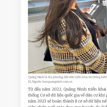
Quảng Ninh là địa phương đầu tiên triển khai hệ thống kiể
19_Nguồn: baoquangninh.com.vn
Từ đầu năm 2022, Quảng Ninh triển khai
thống Cơ sở dữ liệu quốc gia về dân cư khi 
năm 2023 sẽ hoàn thành 8 cơ sở dữ liệu nền
viên chức; y tế; giáo dục; quy hoạch; du lịc