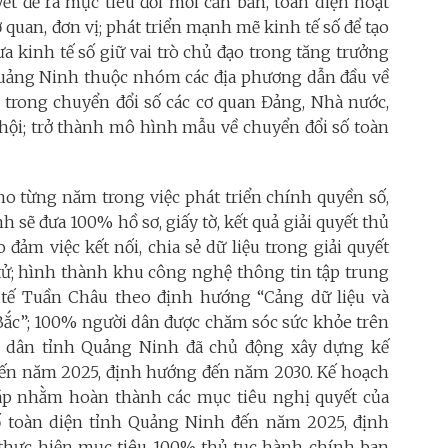
 đề ra mục tiêu đổi mới căn bản, toàn diện hoạt
ơ quan, đơn vị; phát triển mạnh mẽ kinh tế số để tạo
ưa kinh tế số giữ vai trò chủ đạo trong tăng trưởng
uảng Ninh thuộc nhóm các địa phương dẫn đầu về
u trong chuyển đổi số các cơ quan Đảng, Nhà nước,
ã hội; trở thành mô hình mẫu về chuyển đổi số toàn
ho từng năm trong việc phát triển chính quyền số,
nh sẽ đưa 100% hồ sơ, giấy tờ, kết quả giải quyết thủ
 đảm việc kết nối, chia sẻ dữ liệu trong giải quyết
tử; hình thành khu công nghệ thông tin tập trung
 tế Tuần Châu theo định hướng “Cảng dữ liệu và
Bắc”; 100% người dân được chăm sóc sức khỏe trên
ân dân tỉnh Quảng Ninh đã chủ động xây dựng kế
 đến năm 2025, định hướng đến năm 2030. Kế hoạch
áp nhằm hoàn thành các mục tiêu nghị quyết của
 toàn diện tỉnh Quảng Ninh đến năm 2025, định
 thực hiện mục tiêu 100% thủ tục hành chính ban