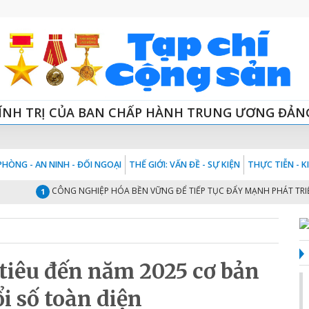
ÍNH TRỊ CỦA BAN CHẤP HÀNH TRUNG ƯƠNG ĐẢN
HÒNG - AN NINH - ĐỐI NGOẠI
THẾ GIỚI: VẤN ĐỀ - SỰ KIỆN
THỰC TIỄN - 
CÔNG NGHIỆP HÓA BỀN VỮNG ĐỂ TIẾP TỤC ĐẨY MẠNH PHÁT TRIỂN KINH
1
tiêu đến năm 2025 cơ bản
i số toàn diện