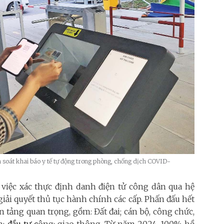
m soát khai báo y tế tự động trong phòng, chống dịch COVID-
 việc xác thực định danh điện tử công dân qua hệ
giải quyết thủ tục hành chính các cấp. Phấn đấu hết
 tảng quan trọng, gồm: Đất đai; cán bộ, công chức,
h;
đầu tư
c
ông; giao thông. Từ năm 2024, 100% hồ