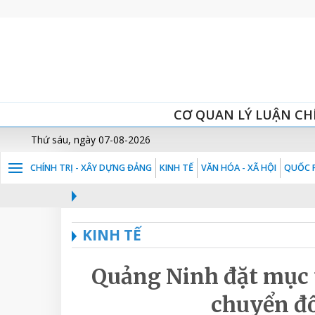
CƠ QUAN LÝ LUẬN CH
Thứ sáu, ngày 07-08-2026
CHÍNH TRỊ - XÂY DỰNG ĐẢNG
KINH TẾ
VĂN HÓA - XÃ HỘI
QUỐC P
KINH TẾ
Quảng Ninh đặt mục 
chuyển đổ