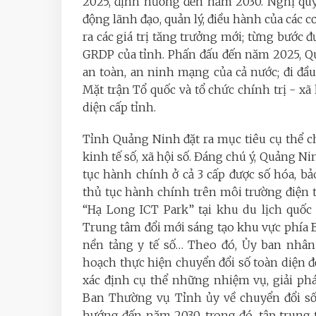
2025, định hướng đến năm 2030. Nghị quyết
động lãnh đạo, quản lý, điều hành của các c
ra các giá trị tăng trưởng mới; từng bước đ
GRDP của tỉnh. Phấn đấu đến năm 2025, Q
an toàn, an ninh mạng của cả nước; đi đầ
Mặt trận Tổ quốc và tổ chức chính trị - x
diện cấp tỉnh.
Tỉnh Quảng Ninh đặt ra mục tiêu cụ thể c
kinh tế số, xã hội số. Đáng chú ý, Quảng Ni
tục hành chính ở cả 3 cấp được số hóa, bảo
thủ tục hành chính trên môi trường điện 
“Hạ Long ICT Park” tại khu du lịch quốc
Trung tâm đổi mới sáng tạo khu vực phía 
nền tảng y tế số… Theo đó, Ủy ban nh
hoạch thực hiện chuyển đổi số toàn diện
xác định cụ thể những nhiệm vụ, giải ph
Ban Thường vụ Tỉnh ủy về chuyển đổi số
hướng đến năm 2030, trong đó, tập trung