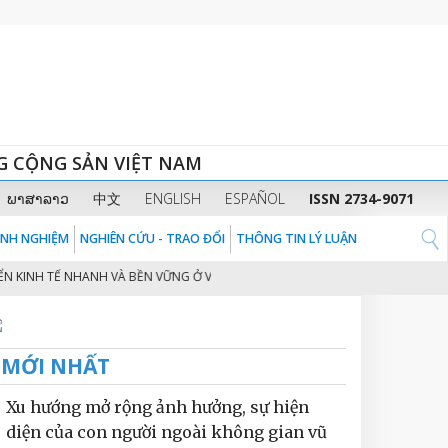
G CỘNG SẢN VIỆT NAM
ພາສາລາວ
中文
ENGLISH
ESPAÑOL
ISSN 2734-9071
KINH NGHIỆM
NGHIÊN CỨU - TRAO ĐỔI
THÔNG TIN LÝ LUẬN
 TẾ NHANH VÀ BỀN VỮNG Ở VIỆT NAM
CHUYỂN ĐỔI SỐ TRONG SẢN XUẤT 
2
MỚI NHẤT
Xu hướng mở rộng ảnh hưởng, sự hiện
diện của con người ngoài không gian vũ