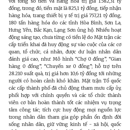
với tổng số tiền và hàng hóa trị giá 1.582,31 tỷ
đồng, trong đó, tiền mặt là 825,1 tỷ đồng, tiếp nhận
hàng hóa, trang thiết bị y tế trị giá 757,21 tỷ đồng,
180 tấn hàng hóa do các tỉnh Hòa Bình, Sơn La,
Hưng Yên, Bắc Kạn, Lạng Sơn ủng hộ. Nhiều hoạt
động sáng tạo, chưa từng có tiền lệ do Mặt trận các
cấp triển khai đã huy động sự vào cuộc của các cơ
quan, tổ chức, cá nhân, được dư luận nhân dân
đánh giá cao, như: Mô hình “Chợ 0 đồng”, “Gian
hàng 0 đồng”, “Chuyến xe 0 đồng”; hỗ trợ trên
28.210 suất quà, trị giá hơn 10,6 tỷ đồng tới những
người có hoàn cảnh khó khăn.
Mặt trận Tổ quốc
các cấp thành phố đã chủ động tham mưu cấp ủy,
phối hợp với chính quyền và các tổ chức thành
viên cơ bản hoàn thành tốt các nhiệm vụ trọng
tâm công tác; tích cực huy động mọi nguồn lực
trong nhân dân tham gia góp phần ổn định đời
sống nhân dân, giữ vững kinh tế - xã hội, quốc