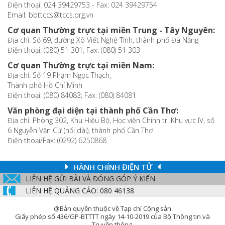
Điện thoại: 024 39429753 - Fax: 024 39429754
Email: bbttccs@tccs.org.vn
Cơ quan Thường trực tại miền Trung - Tây Nguyên:
Địa chỉ: Số 69, đường Xô Viết Nghệ Tĩnh, thành phố Đà Nẵng
Điện thoại: (080) 51 301; Fax: (080) 51 303
Cơ quan Thường trực tại miền Nam:
Địa chỉ: Số 19 Phạm Ngọc Thạch,
Thành phố Hồ Chí Minh
Điện thoại: (080) 84083; Fax: (080) 84081
Văn phòng đại diện tại thành phố Cần Thơ:
Địa chỉ: Phòng 302, Khu Hiệu Bộ, Học viện Chính trị Khu vực IV, số
6 Nguyễn Văn Cừ (nối dài), thành phố Cần Thơ
Điện thoại/Fax: (0292) 6250868
HÀNH CHÍNH ĐIỆN TỬ
LIÊN HỆ GỬI BÀI VÀ ĐÓNG GÓP Ý KIẾN
LIÊN HỆ QUẢNG CÁO: 080 46138
@Bản quyền thuộc về Tạp chí Cộng sản
Giấy phép số 436/GP-BTTTT ngày 14-10-2019 của Bộ Thông tin và
Truyền thông.