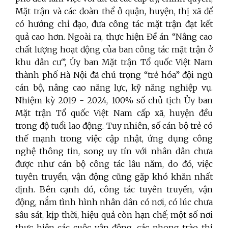
Mặt trận và các đoàn thể ở quận, huyện, thị xã để
có hướng chỉ đạo, đưa công tác mặt trận đạt kết
quả cao hơn. Ngoài ra,
thực hiện Đề án “Nâng cao
chất lượng hoạt động của ban công tác mặt trận ở
khu dân cư”, Ủy ban Mặt trận Tổ quốc Việt Nam
thành phố Hà Nội đã chú trọng “trẻ hóa” đội ngũ
cán bộ, nâng cao năng lực, kỹ năng nghiệp vụ.
Nhiệm kỳ 2019 - 2024, 100% số chủ tịch Ủy ban
Mặt trận Tổ quốc Việt Nam cấp xã, huyện đều
trong độ tuổi lao động. Tuy nhiên, số cán bộ trẻ có
thế mạnh trong việc cập nhật, ứng dụng công
nghệ thông tin, song uy tín với nhân dân chưa
được như cán bộ công tác lâu năm, do đó, việc
tuyên truyền, vận động cũng gặp khó khăn nhất
định. Bên cạnh đó, công tác tuyên truyền, vận
động, nắm tình hình nhân dân có nơi, có lúc chưa
sâu sát, kịp thời, hiệu quả còn hạn chế; một số nơi
thực hiện các cuộc vận động, các phong trào thi